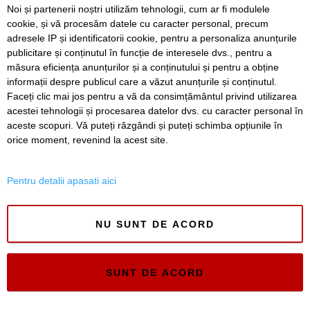
VIDEO. Arena „Eroii Timișoarei”, aproximativ 85% gata.
Noi și partenerii noștri utilizăm tehnologii, cum ar fi modulele
Când va fi montat gazonul și când va fi inaugurat
cookie, și vă procesăm datele cu caracter personal, precum
stadionul
adresele IP și identificatorii cookie, pentru a personaliza anunțurile
publicitare și conținutul în funcție de interesele dvs., pentru a
VIDEO. Carambol în zona Metro din Calea Șagului. O
persoană a fost rănită
măsura eficiența anunțurilor și a conținutului și pentru a obține
informații despre publicul care a văzut anunțurile și conținutul.
Faceți clic mai jos pentru a vă da consimțământul privind utilizarea
acestei tehnologii și procesarea datelor dvs. cu caracter personal în
aceste scopuri. Vă puteți răzgândi și puteți schimba opțiunile în
SERVICII
Redactia
Folosinta Cookie-urilor
orice moment, revenind la acest site.
Termeni si conditii de utilizare
Politica de confidentialitate
Pentru detalii apasati aici
Regulament postare și moderare comentarii
NU SUNT DE ACORD
SUNT DE ACORD
Timiș Online