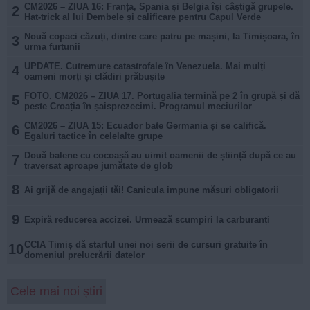
CM2026 – ZIUA 16: Franța, Spania și Belgia își câștigă grupele.
2
Hat-trick al lui Dembele și calificare pentru Capul Verde
Nouă copaci căzuți, dintre care patru pe mașini, la Timișoara, în
3
urma furtunii
UPDATE. Cutremure catastrofale în Venezuela. Mai mulți
4
oameni morți și clădiri prăbușite
FOTO. CM2026 – ZIUA 17. Portugalia termină pe 2 în grupă și dă
5
peste Croația în șaisprezecimi. Programul meciurilor
CM2026 – ZIUA 15: Ecuador bate Germania și se califică.
6
Egaluri tactice în celelalte grupe
Două balene cu cocoașă au uimit oamenii de știință după ce au
7
traversat aproape jumătate de glob
8
Ai grijă de angajații tăi! Canicula impune măsuri obligatorii
9
Expiră reducerea accizei. Urmează scumpiri la carburanți
CCIA Timiș dă startul unei noi serii de cursuri gratuite în
10
domeniul prelucrării datelor
Cele mai noi știri