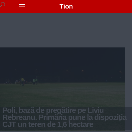
Tion
Poli, bază de pregătire pe Liviu
Rebreanu. Primăria pune la dispoziția
CJT un teren de 1,6 hectare