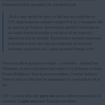
Propunerea trebuie aprobată și de consilierii locali.
„Încă o dată, sportul ne aduce în fața unei noi colaborări cu
CJT, după susținerea comună a echipei Poli și co-finanțarea sălii
de sport de pe Podeanu. Infrastructura sportivă a fost mulți ani
un capitol extrem de neglijat și mă bucur că am reușit să o
aducem pe lista de priorități. Reconstruirea sportului timișorean
și timișean se poate face mai ușor împreună, în beneficiul
oamenilor care trăiesc aici”, spune primarul Dominic Fritz.
Terenul se află în apropierea fostului – și viitorului – stadion Dan
Păltinișanu, la intersecția dintre bulevardul Liviu Rebreanu și strada
Costică Rădulescu, fiind în prezent neutilizat. Consiliul Județean
Timiș ar urma să aibă drept de administrare pe o perioadă de 49 de
ani.
patru ani
CJT va avea la dispoziție
pentru obținerea autorizației de
șapte ani
construire și
pentru finalizarea lucrărilor.