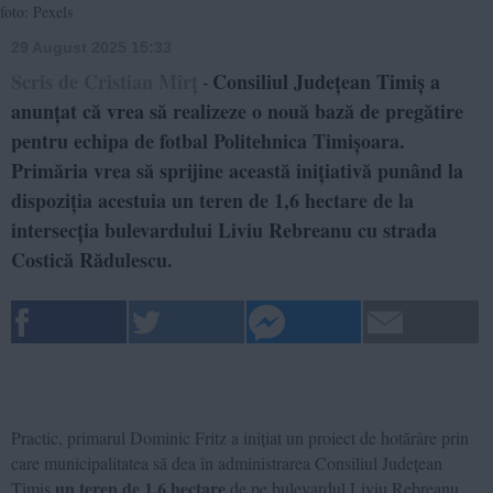
foto: Pexels
29 August 2025 15:33
Scris de Cristian Mîrț
Consiliul Județean Timiș a
-
anunțat că vrea să realizeze o nouă bază de pregătire
pentru echipa de fotbal Politehnica Timișoara.
Primăria vrea să sprijine această inițiativă punând la
dispoziția acestuia un teren de 1,6 hectare de la
intersecția bulevardului Liviu Rebreanu cu strada
Costică Rădulescu.
Practic, primarul Dominic Fritz a inițiat un proiect de hotărâre prin
care municipalitatea să dea în administrarea Consiliul Județean
un teren de 1,6 hectare
Timiș
de pe bulevardul Liviu Rebreanu.