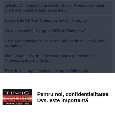
„Recidivă” la baza sportivă din Dacia. Primăria a ridicat
niște echipamente amplasate ilegal
Lucrări ale SDM în Timișoara, astăzi, 8 august
Ce facem astăzi, 8 august 2026, în Timișoara?
Cum arată televizorul care schimbă serile de acasă, fără
complicații
Nouă copaci căzuți, dintre care patru pe mașini, la
Timișoara, în urma furtunii
Elev de la „Loga”, medalie de aur la Olimpiada
Internațională de Inteligență Artificială
Documentarul săptămânii: „Monsters of God”, povestea
din spatele comerțului ilegal cu animale exotice
Pentru noi, confidențialitatea
Dvs. este importantă
FOTO. Un părinte din Timișoara a primit premiul I la nivel
național la Gala Elevului Reprezentant