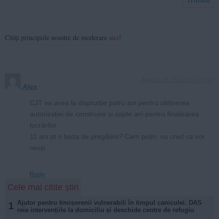
Citiți principiile noastre de moderare
aici
!
August 29, 2025 at 4:07 pm
Alex
CJT va avea la dispoziție patru ani pentru obținerea
autorizației de construire și șapte ani pentru finalizarea
lucrărilor.
11 ani pt o baza de pregătire? Cam puțin, nu cred ca vor
reuși.
Reply
Cele mai citite știri
Ajutor pentru timișorenii vulnerabili în timpul caniculei. DAS
1
reia intervențiile la domiciliu și deschide centre de refugiu