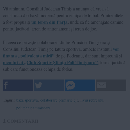
Vă amintim, Consiliul Județean Timiș a anunțat că vrea să
construiască o bază modernă pentru echipa de fotbal. Printre altele,
un teren din Parța
,
a fost propus și
unde să fie amenajate cămine
pentru jucători, teren de antrenament și teren de joc.
În ceea ce privește colaborarea dintre Primăria Timișoara și
vor
Consiliul Județean Timiș pe latura sportivă, ambele instituții
finanța „polivalenta mică”
de pe Podeanu, dar sunt împreună și
membri ai „Club Sportiv Știința Poli Timișoara”
, forma juridică
sub care funcționează echipa de fotbal.
Taguri:
baza sportiva
,
colaborare primărie cjt
,
liviu rebreanu
,
politehnica timisoara
1
COMENTARII