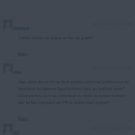
June 9, 2026 at 6:31 pm
Ceasca
Crede cineva ca astea se fac pe gratis?
Reply
June 9, 2026 at 7:54 pm
dap
dap, oare de ce mi se face greata cand vad politruci ce se
asociaza cu diverse figuri publice care au realizat ceva?
Oare pentru ca n-au contribuit cu nimic la acele realizari,
dar isi fac campanii de PR in acest mod gretos?
Reply
June 10, 2026 at 9:06 am
lol