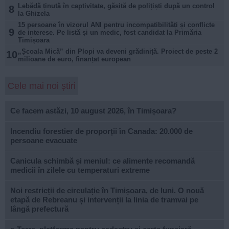
Lebădă ținută în captivitate, găsită de polițiști după un control
8
la Ghizela
15 persoane în vizorul ANI pentru incompatibilități și conflicte
9
de interese. Pe listă și un medic, fost candidat la Primăria
Timișoara
„Școala Mică” din Plopi va deveni grădiniță. Proiect de peste 2
10
milioane de euro, finanțat european
Cele mai noi știri
Ce facem astăzi, 10 august 2026, în Timișoara?
Incendiu forestier de proporții în Canada: 20.000 de
persoane evacuate
Canicula schimbă și meniul: ce alimente recomandă
medicii în zilele cu temperaturi extreme
Noi restricții de circulație în Timișoara, de luni. O nouă
etapă de Rebreanu și intervenții la linia de tramvai pe
lângă prefectură