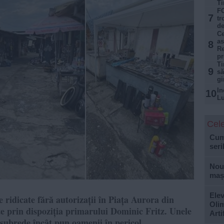
Ti
FO
7
tr
de
Ce
as
8
Re
p
Ti
9
să
gi
In
10
Lu
Cele
Cum 
seri
Nouă
mași
Elev
e ridicate fără autorizații în Piața Aurora din
Olim
e prin dispoziția primarului Dominic Fritz. Unele
Arti
i șubrede încât pun oamenii în pericol.