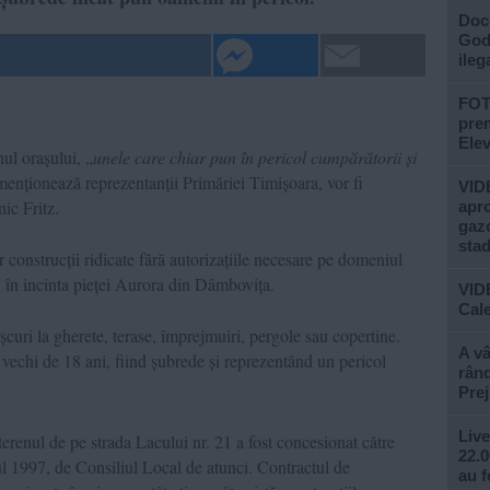
Doc
God”
ileg
FOTO
prem
Ele
nul orașului, „
unele care chiar pun în pericol cumpărătorii și
enționează reprezentanții Primăriei Timișoara, vor fi
VIDE
ic Fritz.
apro
gazo
stad
 construcții ridicate fără autorizațiile necesare pe domeniul
, în incinta pieței Aurora din Dâmbovița.
VID
Cale
șcuri la gherete, terase, împrejmuiri, pergole sau copertine.
A vâ
i vechi de 18 ani, fiind șubrede și reprezentând un pericol
rând
Prej
Live
erenul de pe strada Lacului nr. 21 a fost concesionat către
22.0
l 1997, de Consiliul Local de atunci. Contractul de
au f