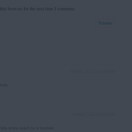
his browser for the next time I comment.
August 7, 2024 at 12:06 pm
hala.
August 7, 2024 at 2:10 pm
ala arata exact ca si numele.