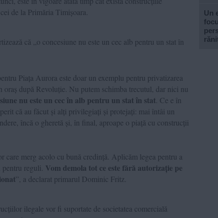
nci, este în vigoare atâta timp cât există construcțiile
 cei de la Primăria Timișoara.
Un e
focu
pers
răni
tizează că „o concesiune nu este un cec alb pentru un stat în
entru Piața Aurora este doar un exemplu pentru privatizarea
in oraș după Revoluție. Nu putem schimba trecutul, dar nici nu
siune nu este un cec în alb pentru un stat în stat
. Ce e în
t că au făcut și alți privilegiați și protejați: mai întâi un
ndere, încă o gheretă și, în final, aproape o piață cu construcții
lor care merg acolo cu bună credință. Aplicăm legea pentru a
Vom demola tot ce este fără autorizație pe
 pentru reguli.
ionat
”, a declarat primarul Dominic Fritz.
cțiilor ilegale vor fi suportate de societatea comercială