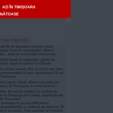
AZI ÎN TIMIȘOARA
ĂNĂTOASE
 mai citite știri
ste 90 de dansatori urcă pe scena
nema Timiș în spectacolul „Ritmul
eții”, dedicat comunității timișorene
bădă ținută în captivitate, găsită de
lițiști după un control la Ghizela
ei zile de muzică, film și artă în aer liber.
unmomentdat în parc aniversează 10 ani
 Timișoara
uă copaci căzuți, dintre care patru pe
șini, la Timișoara, în urma furtunii
elier de scriere creativă și concert de
an la Sinagoga din Cetate, organizate de
MF Timișoara
 persoane în vizorul ANI pentru
compatibilități și conflicte de interese. Pe
stă și un medic, fost candidat la Primăria