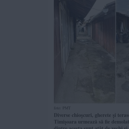
foto: PMT
Diverse chioșcuri, gherete și teras
Timișoara urmează să fie demolat
dintre acesta sunt atât de vechi ș