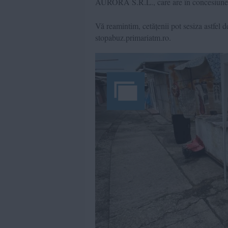
AURORA S.R.L., care are în concesiune 
Vă reamintim, cetățenii pot sesiza astfel d
stopabuz.primariatm.ro.