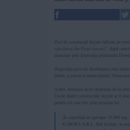
Zeci de construcții ilegale ridicate pe tere
vânzătorii din Piața Aurora
”, după cum m
demolate prin dispoziția primarului Domin
Dispoziția prevede desființarea mai multor
public și privat al municipiului Timișoara
Astfel, urmează să fie demolate de la chio
Unele dintre construcțiile ilegale ar fi ma
pentru cei care trec prin preajma lor.
„În suprafață de aproape 15.000 mp, t
AURORA S.R.L, fără licitație, în anu