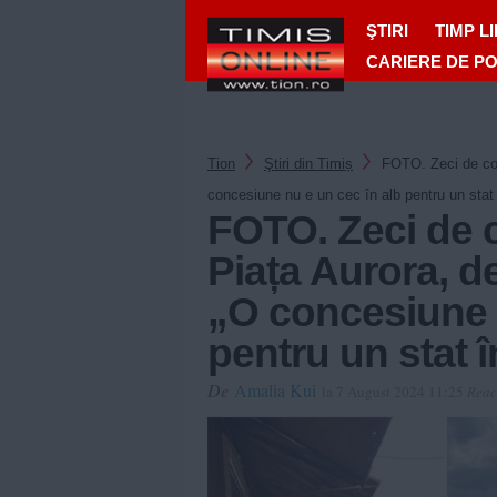
ŞTIRI
TIMP L
CARIERE DE P
Tion
Ştiri din Timiș
FOTO. Zeci de cons
concesiune nu e un cec în alb pentru un stat 
FOTO. Zeci de c
Piața Aurora, d
„O concesiune n
pentru un stat î
De
Amalia Kui
la 7 August 2024 11:25
Reac