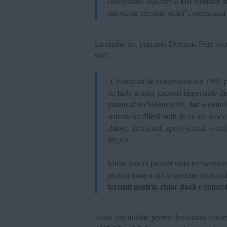
concesiune, așa cum a fost formulat atu
autorizate aferente pieței”, precizează
La rândul lui, primarul Dominic Fritz aver
stat”.
„Contractul de concesiune din 1997 p
de facto a unor terenuri importante d
Iar o conce
putem să închidem ochii.
Aurora nu diferă mult de ce am descoperi
chioșc, încă unul, apoi o terasă, o exti
ilegale.
Multe pun în pericol viața timișoreni
proteja timișorenii și apărăm respectul
terenul nostru, chiar dacă e conces
Toate cheltuielile pentru demolarea constru