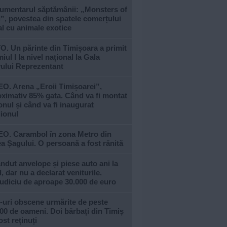
umentarul săptămânii: „Monsters of
, povestea din spatele comerțului
al cu animale exotice
. Un părinte din Timișoara a primit
iul I la nivel național la Gala
vului Reprezentant
O. Arena „Eroii Timișoarei”,
ximativ 85% gata. Când va fi montat
nul și când va fi inaugurat
ionul
EO. Carambol în zona Metro din
a Șagului. O persoană a fost rănită
ndut anvelope și piese auto ani la
, dar nu a declarat veniturile.
udiciu de aproape 30.000 de euro
-uri obscene urmărite de peste
00 de oameni. Doi bărbați din Timiș
ost reținuți