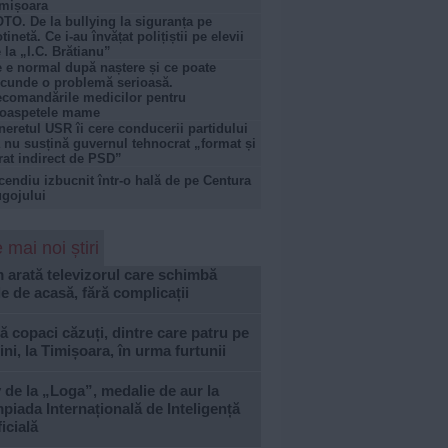
mișoara
TO. De la bullying la siguranța pe
otinetă. Ce i-au învățat polițiștii pe elevii
 la „I.C. Brătianu”
 e normal după naștere și ce poate
cunde o problemă serioasă.
comandările medicilor pentru
roaspetele mame
neretul USR îi cere conducerii partidului
 nu susțină guvernul tehnocrat „format și
rat indirect de PSD”
cendiu izbucnit într-o hală de pe Centura
gojului
 mai noi știri
arată televizorul care schimbă
le de acasă, fără complicații
 copaci căzuți, dintre care patru pe
ni, la Timișoara, în urma furtunii
 de la „Loga”, medalie de aur la
piada Internațională de Inteligență
ficială