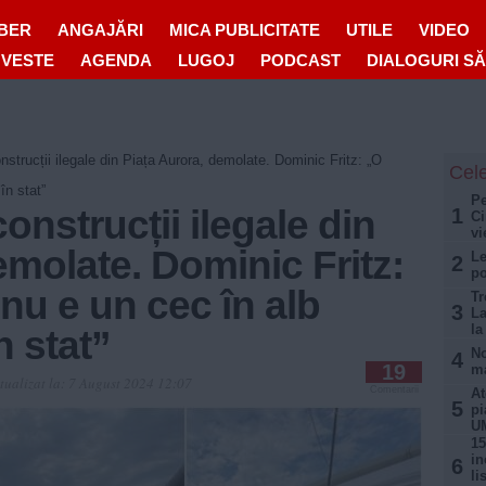
IBER
ANGAJĂRI
MICA PUBLICITATE
UTILE
VIDEO
OVESTE
AGENDA
LUGOJ
PODCAST
DIALOGURI S
trucții ilegale din Piața Aurora, demolate. Dominic Fritz: „O
Cele
în stat”
Pe
onstrucții ilegale din
1
Ci
vi
emolate. Dominic Fritz:
Le
2
po
u e un cec în alb
Tr
3
La
la
n stat”
No
4
19
ma
tualizat la:
7 August 2024 12:07
Comentarii
At
5
pi
U
15
in
6
li