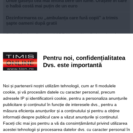
Unde găsești cea mai ieftină bere din lume. Orașele în care
o halbă costă mai puțin de un euro
Dezinformarea cu „ambulanța care fură copii” a trimis
șapte oameni după gratii
Sorin Maxim, directorul ADR Vest: „Nu vă alegeți un loc
de muncă, ci un proiect care merită ani din viața voastră”
Horoscop săptămâna 10 - 16 august
Pentru noi, confidențialitatea
Lucrări ale SDM în Timișoara, astăzi, 10 august
Dvs. este importantă
Ce facem astăzi, 10 august 2026, în Timișoara?
Noi și partenerii noștri utilizăm tehnologii, cum ar fi modulele
Incendiu forestier de proporții în Canada: 20.000 de
cookie, și vă procesăm datele cu caracter personal, precum
persoane evacuate
adresele IP și identificatorii cookie, pentru a personaliza anunțurile
publicitare și conținutul în funcție de interesele dvs., pentru a
Canicula schimbă și meniul: ce alimente recomandă
medicii în zilele cu temperaturi extreme
măsura eficiența anunțurilor și a conținutului și pentru a obține
informații despre publicul care a văzut anunțurile și conținutul.
Faceți clic mai jos pentru a vă da consimțământul privind utilizarea
acestei tehnologii și procesarea datelor dvs. cu caracter personal în