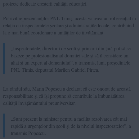
proiecte dedicate creșterii calității educației.
Potrivit reprezentanților PNL Timiș, acesta va avea un rol esențial în
relația cu inspectoratele școlare și administrațiile locale, contribuind
la o mai bună coordonare a unităților de învățământ.
„Inspectoratele, directorii de școli și primarii din țară pot să se
bazeze pe profesionalismul domniei sale și să îl considere un
aliat și un expert al domeniului”, a transmis, luni, președintele
PNL Timiș
, deputatul
Marilen Gabriel Pirtea.
La rândul său, Marin Popescu a declarat că este onorat de această
responsabilitate și că își propune să contribuie la îmbunătățirea
calității învățământului preuniversitar.
„Sunt prezent la minister pentru a facilita rezolvarea cât mai
rapidă a urgențelor din școli și de la nivelul inspectoratelor”, a
transmis Popescu.