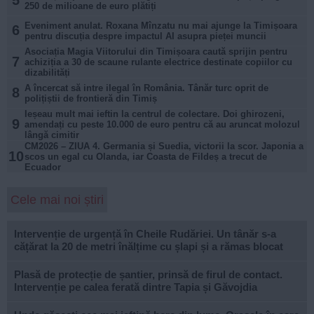
5
250 de milioane de euro plătiți
Eveniment anulat. Roxana Mînzatu nu mai ajunge la Timișoara
6
pentru discuția despre impactul AI asupra pieței muncii
Asociația Magia Viitorului din Timișoara caută sprijin pentru
7
achiziția a 30 de scaune rulante electrice destinate copiilor cu
dizabilități
A încercat să intre ilegal în România. Tânăr turc oprit de
8
polițiștii de frontieră din Timiș
Ieșeau mult mai ieftin la centrul de colectare. Doi ghirozeni,
9
amendați cu peste 10.000 de euro pentru că au aruncat molozul
lângă cimitir
CM2026 – ZIUA 4. Germania și Suedia, victorii la scor. Japonia a
10
scos un egal cu Olanda, iar Coasta de Fildeș a trecut de
Ecuador
Cele mai noi știri
Intervenție de urgență în Cheile Rudăriei. Un tânăr s-a
cățărat la 20 de metri înălțime cu șlapi și a rămas blocat
Plasă de protecție de șantier, prinsă de firul de contact.
Intervenție pe calea ferată dintre Tapia și Găvojdia