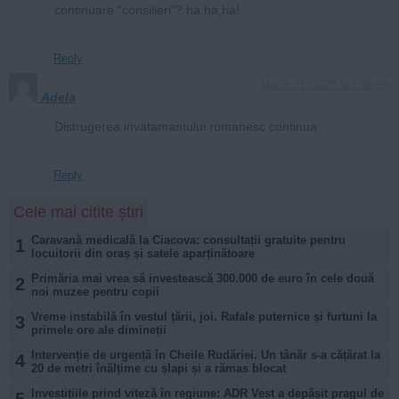
continuare “consilieri”? ha,ha,ha!
Reply
March 31, 2026 at 2:56 pm
Adela
Distrugerea invatamantului romanesc continua
Reply
Cele mai citite știri
Caravană medicală la Ciacova: consultații gratuite pentru
1
locuitorii din oraș și satele aparținătoare
Primăria mai vrea să investească 300.000 de euro în cele două
2
noi muzee pentru copii
Vreme instabilă în vestul țării, joi. Rafale puternice și furtuni la
3
primele ore ale dimineții
Intervenție de urgență în Cheile Rudăriei. Un tânăr s-a cățărat la
4
20 de metri înălțime cu șlapi și a rămas blocat
Investițiile prind viteză în regiune: ADR Vest a depășit pragul de