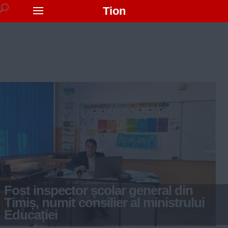
Tion
Fost inspector școlar general din
Timiș, numit consilier al ministrului
Educației