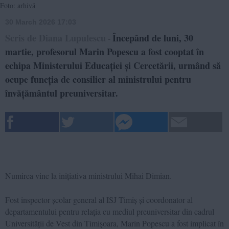
Foto: arhivă
30 March 2026 17:03
Scris de Diana Lupulescu
Începând de luni, 30
-
martie, profesorul Marin Popescu a fost cooptat în
echipa Ministerului Educației și Cercetării, urmând să
ocupe funcția de consilier al ministrului pentru
învățământul preuniversitar.
Numirea vine la inițiativa ministrului
Mihai Dimian
.
Fost inspector școlar general al ISJ Timiș și coordonator al
departamentului pentru relația cu mediul preuniversitar din cadrul
Universității de Vest din Timișoara
, Marin Popescu a fost implicat în