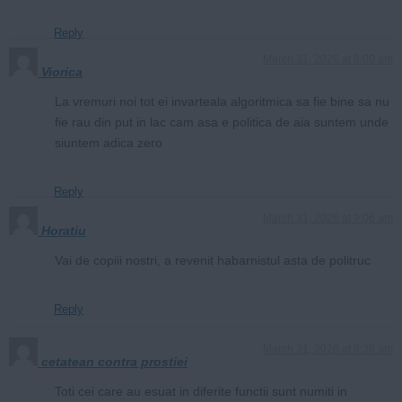
Reply
March 31, 2026 at 8:00 am
Viorica
La vremuri noi tot ei invarteala algoritmica sa fie bine sa nu
fie rau din put in lac cam asa e politica de aia suntem unde
siuntem adica zero
Reply
March 31, 2026 at 9:06 am
Horatiu
Vai de copiii nostri, a revenit habarnistul asta de politruc
Reply
March 31, 2026 at 9:36 am
cetatean contra prostiei
Toti cei care au esuat in diferite functii sunt numiti in