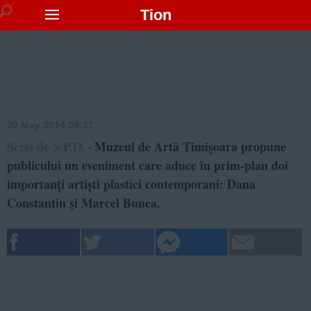
Tion
20 May 2014 09:27
Scris de S.P.D.
Muzeul de Artă Timișoara propune
-
publicului un eveniment care aduce în prim-plan doi
importanți artiști plastici contemporani: Dana
Constantin şi Marcel Bunea.