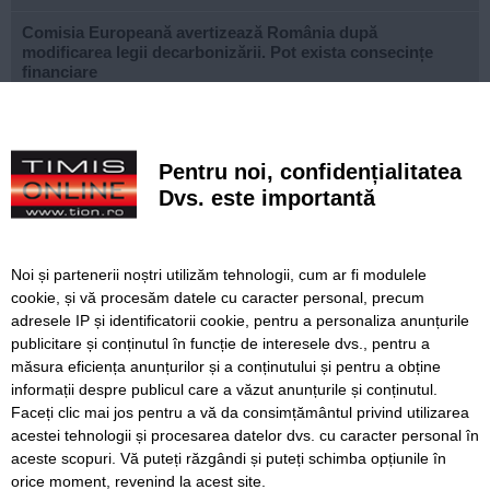
Comisia Europeană avertizează România după
modificarea legii decarbonizării. Pot exista consecințe
financiare
După aproape patru ani de lucrări, proiectul de
modernizare a Școlii Gimnaziale din Dudeștii Noi a ajuns
la final
Pentru noi, confidențialitatea
Dvs. este importantă
Cu un ghiozdan donat, puteți ajuta un copil să înceapă
anul școlar cu tot ce are nevoie. Campania revine la
Timișoara
Noi și partenerii noștri utilizăm tehnologii, cum ar fi modulele
Avansează șantierul Pasajului Slavici–Polonă. Lațcău: „La
cookie, și vă procesăm datele cu caracter personal, precum
sfârșitul anului viitor vom circula pe podurile noi”
adresele IP și identificatorii cookie, pentru a personaliza anunțurile
publicitare și conținutul în funcție de interesele dvs., pentru a
VIDEO. Din toamnă, încă 324 de locuri de cazare pentru
studenții UVT. Două cămine noi sunt aproape gata
măsura eficiența anunțurilor și a conținutului și pentru a obține
informații despre publicul care a văzut anunțurile și conținutul.
Faceți clic mai jos pentru a vă da consimțământul privind utilizarea
acestei tehnologii și procesarea datelor dvs. cu caracter personal în
aceste scopuri. Vă puteți răzgândi și puteți schimba opțiunile în
SERVICII
Redactia
Folosinta Cookie-urilor
orice moment, revenind la acest site.