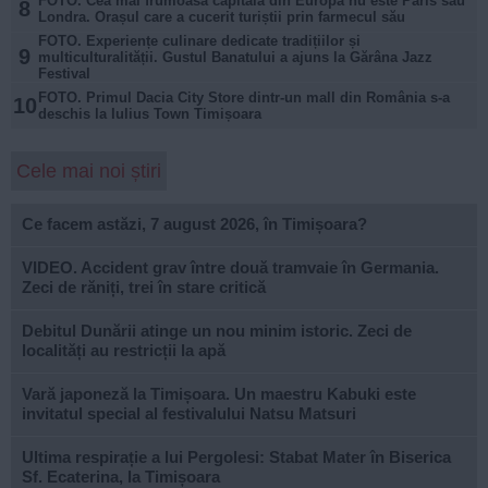
FOTO. Cea mai frumoasă capitală din Europa nu este Paris sau
8
Londra. Orașul care a cucerit turiștii prin farmecul său
FOTO. Experiențe culinare dedicate tradițiilor și
9
multiculturalității. Gustul Banatului a ajuns la Gărâna Jazz
Festival
FOTO. Primul Dacia City Store dintr-un mall din România s-a
10
deschis la Iulius Town Timișoara
Cele mai noi știri
Ce facem astăzi, 7 august 2026, în Timișoara?
VIDEO. Accident grav între două tramvaie în Germania.
Zeci de răniți, trei în stare critică
Debitul Dunării atinge un nou minim istoric. Zeci de
localități au restricții la apă
Vară japoneză la Timișoara. Un maestru Kabuki este
invitatul special al festivalului Natsu Matsuri
Ultima respirație a lui Pergolesi: Stabat Mater în Biserica
Sf. Ecaterina, la Timișoara