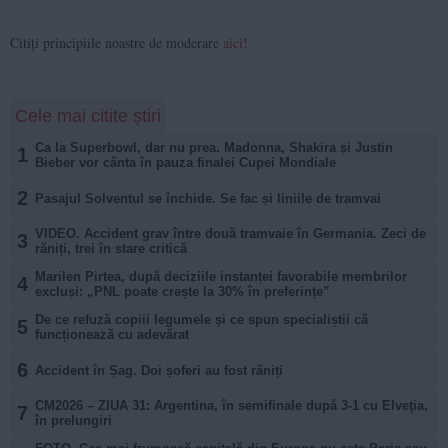
Citiți principiile noastre de moderare
aici
!
Cele mai citite știri
Ca la Superbowl, dar nu prea. Madonna, Shakira și Justin
1
Bieber vor cânta în pauza finalei Cupei Mondiale
2
Pasajul Solventul se închide. Se fac și liniile de tramvai
VIDEO. Accident grav între două tramvaie în Germania. Zeci de
3
răniți, trei în stare critică
Marilen Pirtea, după deciziile instanței favorabile membrilor
4
excluși: „PNL poate crește la 30% în preferințe”
De ce refuză copiii legumele și ce spun specialiștii că
5
funcționează cu adevărat
6
Accident în Șag. Doi șoferi au fost răniți
CM2026 – ZIUA 31: Argentina, în semifinale după 3-1 cu Elveţia,
7
în prelungiri