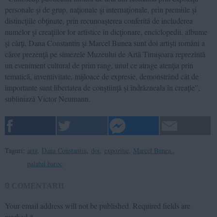
personale şi de grup, naţionale şi internaţionale, prin premiile şi
distincţiile obţinute, prin recunoaşterea conferită de includerea
numelor şi creaţiilor lor artistice în dicţionare, enciclopedii, albume
şi cărţi, Dana Constantin şi Marcel Bunea sunt doi artişti români a
căror prezenţă pe simezele Muzeului de Artă Timişoara reprezintă
un eveniment cultural de prim rang, unul ce atrage atenţia prin
tematică, inventivitate, mijloace de expresie, demonstrând cât de
importante sunt libertatea de conştiinţă şi îndrăzneala în creaţie”,
subliniază Victor Neumann.
Taguri:
arta
,
Dana Constantin
,
doi
,
expozitie
,
Marcel Bunea.
,
palatul baroc
0
COMENTARII
Your email address will not be published.
Required fields are
marked
*