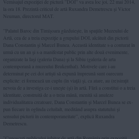
Vernisajul expoziţiei de pictură ”DOI” va avea loc joi, 22 mai 2014,
la ora 18. Prezintă criticul de artă Ruxandra Demetrescu și Victor
Neuman, directorul MAT.
”Palatul Baroc din Timişoara găzduieşte, în spaţiile Muzeului de
Artă, cea de a treia expoziţie a grupului DOI, alcătuit din pictorii
Dana Constantin şi Marcel Bunea. Această identitate s-a conturat în
urmă cu un an şi s-a manifestat public prin alte două evenimente,
organizate la Iaşi (galeria Dana) şi la Sibiu (galeria de arta
contemporană a muzeului Brukenthal). Motivele care i-au
determinat pe cei doi artişti să expună împreună sunt oarecum
explicite: ei formează un cuplu (în viaţă) şi, ca atare, au (re)simţit
nevoia de a investiga ce-i uneşte (şi) în artă. Fără a constitui o a treia
identitate, construită de a o treia mână, menită să anuleze
individualitatea creatoare, Dana Constantin şi Marcel Bunea se ex-
pun fiecare în oglinda celuilalt, meditând asupra statutului şi
sensului picturii în contemporaneitate”, explică Ruxandra
Demetrescu.
”Cunoscuţi publicului iubitor de artă din România prin expoziţii