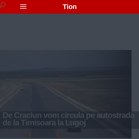
Tion
De Craciun vom circula pe autostrada
de la Timisoara la Lugoj