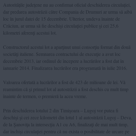
Autoritățile județene nu au confirmat oficial deschiderea circulației,
dar predarea autostrăzii către Compania de Drumuri ar urma să aibă
loc în jurul datei de 15 decembrie. Ulterior, undeva înainte de
Crăciun, ar urma să fie deschişi circulaţiei publice şi cei 25,6
kilometri aferenţi acestui lot.
Constructorul acestui lot a aparţinut unui consorţiu format din două
societăţi italiene. Semnarea contractului de execuţie a avut loc
decembrie 2013, iar ordinul de începere a lucrărilor a fost dat în
ianuarie 2014. Finalizarea lucrărilor era programată în iulie 2016.
Valoarea ofertată a lucrărilor a fost de 423 de milioane de lei. Vă
reamintim că şi primul lot al autostrăzii a fost deschis cu mult timp
înainte de termen, o premieră la acea vreme.
Prin deschiderea lotului 2 din Timişoara – Lugoj vor putea fi
deschişi şi cei zece kilometri din lotul 1 al autostrăzii Lugoj – Deva,
de la Şanoviţa la intersecţia A1 cu A6, finalizaţi de mai mult timp,
dar închişi circulaţiei pentru că nu exista o posibilitate de urcare pe