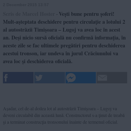
2 December 2015 13:57
Scris de Marcel Hoster
Vești bune pentru șoferi!
-
Mult-aşteptata deschidere pentru circulaţie a lotului 2
al autostrăzii Timişoara – Lugoj va avea loc în acest
an. Deşi nicio sursă oficială nu confirmă informaţia, în
aceste zile se fac ultimele pregătiri pentru deschiderea
acestui tronson, iar undeva în jurul Crăciunului va
avea loc şi deschiderea oficială.
Așadar, cel de-al doilea lot al autostrăzii Timişoara – Lugoj va
deveni circulabil din această lună. Constructorul s-a ţinut de treabă
şi a terminat construcţia tronsonului înainte de termenul oficial.