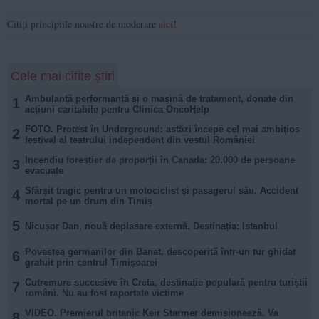
Citiți principiile noastre de moderare
aici
!
Cele mai citite știri
Ambulanță performantă și o mașină de tratament, donate din
1
acțiuni caritabile pentru Clinica OncoHelp
FOTO. Protest în Underground: astăzi începe cel mai ambițios
2
festival al teatrului independent din vestul României
Incendiu forestier de proporții în Canada: 20.000 de persoane
3
evacuate
Sfârșit tragic pentru un motociclist și pasagerul său. Accident
4
mortal pe un drum din Timiș
5
Nicușor Dan, nouă deplasare externă. Destinația: Istanbul
Povestea germanilor din Banat, descoperită într-un tur ghidat
6
gratuit prin centrul Timișoarei
Cutremure succesive în Creta, destinație populară pentru turiștii
7
români. Nu au fost raportate victime
VIDEO. Premierul britanic Keir Starmer demisionează. Va
8