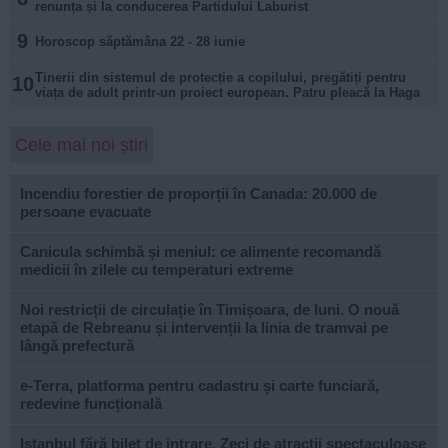
renunța și la conducerea Partidului Laburist
9
Horoscop săptămâna 22 - 28 iunie
Tinerii din sistemul de protecție a copilului, pregătiți pentru
10
viața de adult printr-un proiect european. Patru pleacă la Haga
Cele mai noi știri
Incendiu forestier de proporții în Canada: 20.000 de
persoane evacuate
Canicula schimbă și meniul: ce alimente recomandă
medicii în zilele cu temperaturi extreme
Noi restricții de circulație în Timișoara, de luni. O nouă
etapă de Rebreanu și intervenții la linia de tramvai pe
lângă prefectură
e-Terra, platforma pentru cadastru și carte funciară,
redevine funcțională
Istanbul fără bilet de intrare. Zeci de atracții spectaculoase