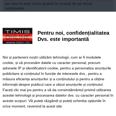
pe care le poți vizita gratuit în orașul de pe două
continente
Ce facem astăzi, 9 august 2026, în Timișoara?
Misterioso! Început romantic de stagiune la Opera din
Pentru noi, confidențialitatea
Timișoara
Dvs. este importantă
Construcție impresionantă din Imperiul Roman, scoasă la
iveală de nivelul scăzut al Dunării
Noi și partenerii noștri utilizăm tehnologii, cum ar fi modulele
Continuă modernizarea centrului pietonal al Lugojului.
cookie, și vă procesăm datele cu caracter personal, precum
Contract de 21 de milioane de lei, finanțat european
adresele IP și identificatorii cookie, pentru a personaliza anunțurile
publicitare și conținutul în funcție de interesele dvs., pentru a
Poli scapă de înfrângere, dar pleacă doar cu un punct din
deplasarea cu Șelimbăr
măsura eficiența anunțurilor și a conținutului și pentru a obține
informații despre publicul care a văzut anunțurile și conținutul.
Faceți clic mai jos pentru a vă da consimțământul privind utilizarea
acestei tehnologii și procesarea datelor dvs. cu caracter personal în
aceste scopuri. Vă puteți răzgândi și puteți schimba opțiunile în
SERVICII
Redactia
Folosinta Cookie-urilor
orice moment, revenind la acest site.
Termeni si conditii de utilizare