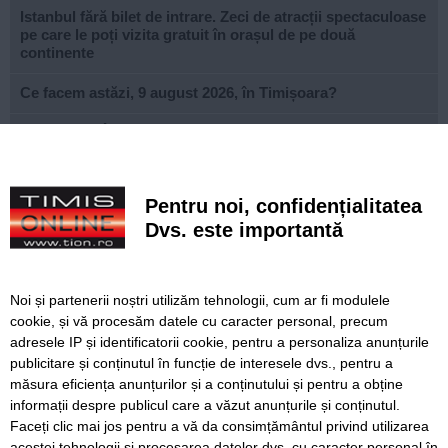
Istanbul fără bilet de intrare. Zeci de atracții spectaculoase
pe care le poți vizita gratuit în orașul de pe două
continente
Ce facem astăzi, 9 august 2026, în Timișoara?
Misterioso! Început romantic de stagiune la Opera din
Timișoara
Construcție impresionantă din Imperiul Roman, scoasă la
Pentru noi, confidențialitatea
iveală de nivelul scăzut al Dunării
Dvs. este importantă
Continuă modernizarea centrului pietonal al Lugojului.
Contract de 21 de milioane de lei, finanțat european
Noi și partenerii noștri utilizăm tehnologii, cum ar fi modulele
Poli scapă de înfrângere, dar pleacă doar cu un punct din
cookie, și vă procesăm datele cu caracter personal, precum
deplasarea cu Șelimbăr
adresele IP și identificatorii cookie, pentru a personaliza anunțurile
publicitare și conținutul în funcție de interesele dvs., pentru a
Noi puncte de hidratare în oraș. S-a alăturat și mediul
privat inițiativei Primăriei Timișoara
măsura eficiența anunțurilor și a conținutului și pentru a obține
informații despre publicul care a văzut anunțurile și conținutul.
Faceți clic mai jos pentru a vă da consimțământul privind utilizarea
acestei tehnologii și procesarea datelor dvs. cu caracter personal în