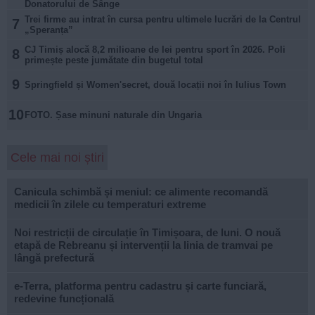
Donatorului de Sânge
Trei firme au intrat în cursa pentru ultimele lucrări de la Centrul
7
„Speranța”
CJ Timiș alocă 8,2 milioane de lei pentru sport în 2026. Poli
8
primește peste jumătate din bugetul total
9
Springfield și Women'secret, două locații noi în Iulius Town
10
FOTO. Șase minuni naturale din Ungaria
Cele mai noi știri
Canicula schimbă și meniul: ce alimente recomandă
medicii în zilele cu temperaturi extreme
Noi restricții de circulație în Timișoara, de luni. O nouă
etapă de Rebreanu și intervenții la linia de tramvai pe
lângă prefectură
e-Terra, platforma pentru cadastru și carte funciară,
redevine funcțională