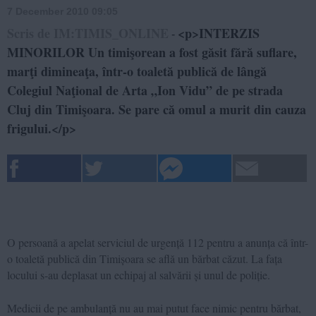
7 December 2010 09:05
Scris de IM:TIMIS_ONLINE
<p>INTERZIS
-
MINORILOR Un timişorean a fost găsit fără suflare,
marţi dimineaţa, într-o toaletă publică de lângă
Colegiul Naţional de Arta „Ion Vidu” de pe strada
Cluj din Timişoara. Se pare că omul a murit din cauza
frigului.</p>
O persoană a apelat serviciul de urgenţă 112 pentru a anunţa că într-
o toaletă publică din Timişoara se află un bărbat căzut. La faţa
locul
ui s-au deplasat un echipaj al salvării şi unul de poliţie.
Medicii de pe ambulanţă nu au mai putut face nimic pentru bărbat
,