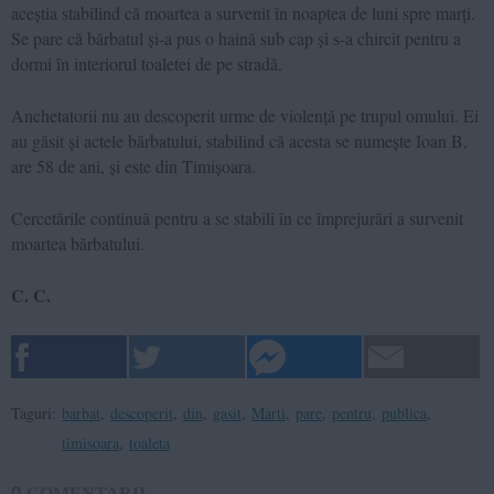
aceştia stabilind că moartea a survenit în noaptea de luni spre marţi.
Se pare că bărbatul şi-a pus o haină sub cap şi s-a chircit pentru a
dormi în interiorul toaletei de pe stradă.
Anchetatorii nu au descoperit urme de violenţă pe trupul omului. Ei
au găsit şi actele bărbatului, stabilind că acesta se numeşte Ioan B,
are 58 de ani, şi este din Timişoara.
Cercetările continuă pentru a se stabili în ce împrejurări a survenit
moartea bărbatului.
C. C.
Taguri:
barbat
,
descoperit
,
din
,
gasit
,
Marti
,
pare
,
pentru
,
publica
,
timisoara
,
toaleta
0
COMENTARII