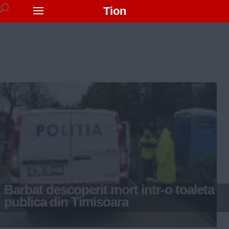
Tion
Barbat descoperit mort intr-o toaleta
publica din Timisoara