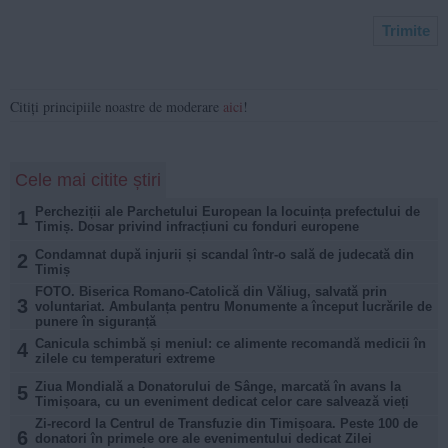
Citiți principiile noastre de moderare
aici
!
Cele mai citite știri
Percheziții ale Parchetului European la locuința prefectului de
1
Timiș. Dosar privind infracțiuni cu fonduri europene
Condamnat după injurii și scandal într-o sală de judecată din
2
Timiș
FOTO. Biserica Romano-Catolică din Văliug, salvată prin
3
voluntariat. Ambulanța pentru Monumente a început lucrările de
punere în siguranță
Canicula schimbă și meniul: ce alimente recomandă medicii în
4
zilele cu temperaturi extreme
Ziua Mondială a Donatorului de Sânge, marcată în avans la
5
Timișoara, cu un eveniment dedicat celor care salvează vieți
Zi-record la Centrul de Transfuzie din Timișoara. Peste 100 de
6
donatori în primele ore ale evenimentului dedicat Zilei