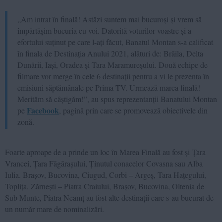
„Am intrat în finală! Astăzi suntem mai bucuroși și vrem să
împărtășim bucuria cu voi. Datorită voturilor voastre și a
efortului suținut pe care l-ați făcut, Banatul Montan s-a calificat
în finala de Destinația Anului 2021, alături de: Brăila, Delta
Dunării, Iași, Oradea și Tara Maramureșului. Două echipe de
filmare vor merge în cele 6 destinații pentru a vi le prezenta în
emisiuni săptămânale pe Prima TV. Urmează marea finală!
Merităm să câștigăm!”, au spus reprezentanții Banatului Montan
Facebook
pe
, pagină prin care se promovează obiectivele din
zonă.
Foarte aproape de a prinde un loc în Marea Finală au fost și Țara
Vrancei, Țara Făgărașului, Ținutul conacelor Covasna sau Alba
Iulia. Brașov, Bucovina, Ciugud, Corbi – Argeș, Tara Hațegului,
Toplița, Zărnești – Piatra Craiului, Brașov, Bucovina, Oltenia de
Sub Munte, Piatra Neamț au fost alte destinații care s-au bucurat de
un număr mare de nominalizări.