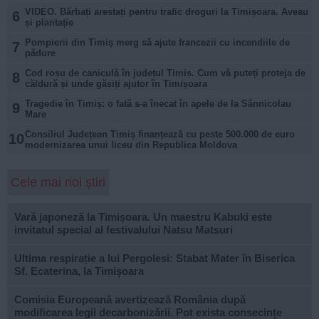
VIDEO. Bărbați arestați pentru trafic droguri la Timișoara. Aveau
6
și plantație
Pompierii din Timiș merg să ajute francezii cu incendiile de
7
pădure
Cod roșu de caniculă în județul Timiș. Cum vă puteți proteja de
8
căldură și unde găsiți ajutor în Timișoara
Tragedie în Timiș: o fată s-a înecat în apele de la Sânnicolau
9
Mare
Consiliul Județean Timiș finanțează cu peste 500.000 de euro
10
modernizarea unui liceu din Republica Moldova
Cele mai noi știri
Vară japoneză la Timișoara. Un maestru Kabuki este
invitatul special al festivalului Natsu Matsuri
Ultima respirație a lui Pergolesi: Stabat Mater în Biserica
Sf. Ecaterina, la Timișoara
Comisia Europeană avertizează România după
modificarea legii decarbonizării. Pot exista consecințe