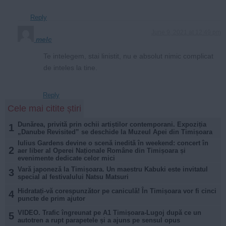
Reply
June 9, 2021 at 12:49 pm
melc
Te intelegem, stai linistit, nu e absolut nimic complicat
de inteles la tine.
Reply
Cele mai citite știri
Dunărea, privită prin ochii artiștilor contemporani. Expoziția
1
„Danube Revisited” se deschide la Muzeul Apei din Timișoara
Iulius Gardens devine o scenă inedită în weekend: concert în
2
aer liber al Operei Naționale Române din Timișoara și
evenimente dedicate celor mici
Vară japoneză la Timișoara. Un maestru Kabuki este invitatul
3
special al festivalului Natsu Matsuri
Hidratați-vă corespunzător pe caniculă! În Timișoara vor fi cinci
4
puncte de prim ajutor
VIDEO. Trafic îngreunat pe A1 Timișoara-Lugoj după ce un
5
autotren a rupt parapetele și a ajuns pe sensul opus