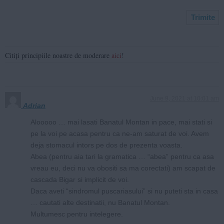
Citiți principiile noastre de moderare
aici
!
June 9, 2021 at 10:01 am
Adrian
Alooooo … mai lasati Banatul Montan in pace, mai stati si
pe la voi pe acasa pentru ca ne-am saturat de voi. Avem
deja stomacul intors pe dos de prezenta voasta.
Abea (pentru aia tari la gramatica … “abea” pentru ca asa
vreau eu, deci nu va obositi sa ma corectati) am scapat de
cascada Bigar si implicit de voi.
Daca aveti “sindromul puscariasului” si nu puteti sta in casa
… cautati alte destinatii, nu Banatul Montan.
Multumesc pentru intelegere.