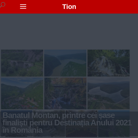
Tion
Banatul Montan, printre cei șase
finaliști pentru Destinația Anului 2021
în România