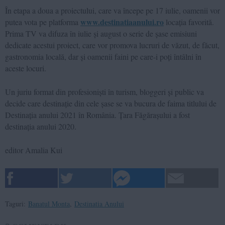
În etapa a doua a proiectului, care va începe pe 17 iulie, oamenii vor
www.destinatiaanului.ro
putea vota pe platforma
locația favorită.
Prima TV va difuza în iulie și august o serie de șase emisiuni
dedicate acestui proiect, care vor promova lucruri de văzut, de făcut,
gastronomia locală, dar și oamenii faini pe care-i poți întâlni în
aceste locuri.
Un juriu format din profesioniști în turism, bloggeri și public va
decide care destinație din cele șase se va bucura de faima titlului de
Destinația anului 2021 în România. Ț
ara Făgărașului a fost
destinația anului 2020.
editor Amalia Kui
Taguri:
Banatul Monta
,
Destinatia Anului