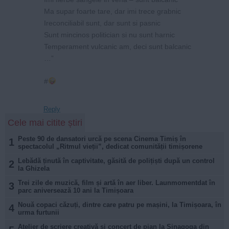
Ma supar foarte tare, dar imi trece grabnic
Ireconciliabil sunt, dar sunt si pasnic
Sunt mincinos politician si nu sunt harnic
Temperament vulcanic am, deci sunt balcanic
…”
#
Reply
Cele mai citite știri
Peste 90 de dansatori urcă pe scena Cinema Timiș în
1
spectacolul „Ritmul vieții”, dedicat comunității timișorene
Lebădă ținută în captivitate, găsită de polițiști după un control
2
la Ghizela
Trei zile de muzică, film și artă în aer liber. Launmomentdat în
3
parc aniversează 10 ani la Timișoara
Nouă copaci căzuți, dintre care patru pe mașini, la Timișoara, în
4
urma furtunii
Atelier de scriere creativă și concert de pian la Sinagoga din