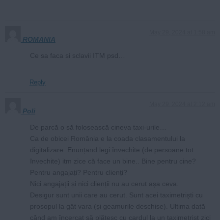
May 29, 2024 at 1:58 am
ROMANIA
Ce sa faca si sclavii ITM psd…
Reply
May 29, 2024 at 2:12 am
Poli
De parcă o să folosească cineva taxi-urile…
Ca de obicei România e la coada clasamentului la
digitalizare. Enunțand legi învechite (de persoane tot
învechite) itm zice că face un bine.. Bine pentru cine?
Pentru angajați? Pentru clienți?
Nici angajații și nici clienții nu au cerut așa ceva.
Desigur sunt unii care au cerut. Sunt acei taximetriști cu
prosopul la gât vara (și geamurile deschise). Ultima dată
când am încercat să plătesc cu cardul la un taximetrist zici