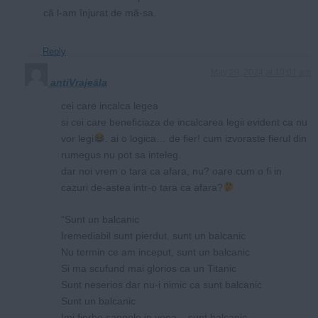
că l-am înjurat de mă-sa.
Reply
May 29, 2024 at 10:01 am
antiVrajeāla
cei care incalca legea
si cei care beneficiaza de incalcarea legii evident ca nu
vor legi
. ai o logica… de fier! cum izvoraste fierul din
rumegus nu pot sa inteleg.
dar noi vrem o tara ca afara, nu? oare cum o fi in
cazuri de-astea intr-o tara ca afara?
“Sunt un balcanic
Iremediabil sunt pierdut, sunt un balcanic
Nu termin ce am inceput, sunt un balcanic
Si ma scufund mai glorios ca un Titanic
Sunt neserios dar nu-i nimic ca sunt balcanic
Sunt un balcanic
Imi fierbe sangele in vena – sunt balcanic