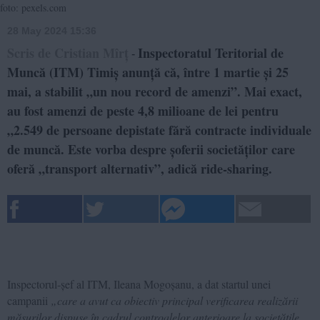
foto: pexels.com
28 May 2024 15:36
Scris de Cristian Mîrț
Inspectoratul Teritorial de
-
Muncă (ITM) Timiș anunță că, între 1 martie și 25
mai, a stabilit „un nou record de amenzi”. Mai exact,
au fost amenzi de peste 4,8 milioane de lei pentru
„2.549 de persoane depistate fără contracte individuale
de muncă. Este vorba despre șoferii societăților care
oferă „transport alternativ”, adică ride-sharing.
Inspectorul-șef al ITM, Ileana Mogoșanu, a dat startul unei
campanii
„care a avut ca obiectiv principal verificarea realizării
măsurilor dispuse în cadrul controalelor anterioare la societățile