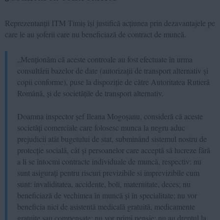
Reprezentanții ITM Timiș își justifică acțiunea prin dezavantajele pe
care le au șoferii care nu beneficiază de contract de muncă.
„Menționăm că aceste controale au fost efectuate în urma
consultării bazelor de date (autorizații de transport alternativ și
copii conforme), puse la dispoziție de către Autoritatea Rutieră
Română, și de societățile de transport alternativ.
Doamna inspector șef Ileana Mogoșanu, consideră că aceste
societăți comerciale care folosesc munca la negru aduc
prejudicii atât bugetului de stat, subminând sistemul nostru de
protecție socială, cât și persoanelor care acceptă să lucreze fără
a li se întocmi contracte individuale de muncă, respectiv: nu
sunt asigurați pentru riscuri previzibile si imprevizibile cum
sunt: invaliditatea, accidente, boli, maternitate, deces; nu
beneficiază de vechimea în muncă și în specialitate; nu vor
beneficia nici de asistentă medicală gratuită, medicamente
gratuite sau compensate; nu vor primi pensie; nu au dreptul la