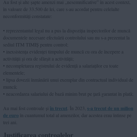
Au fost și alte șapte amenzi mai „nesemnificative” în acest context,
în valoare de 33.500 de lei, care s-au acordat pentru celelalte
neconformități constatate:
• reprezentantul legal nu a pus la dispoziția inspectorilor de muncă
documentele necesare efectuării controlului sau nu s-a prezentat la
sediul ITM TIMIȘ pentru control;
• inexsistența evidenței timpului de muncă cu ora de începere a
activității și ora de sfârșit a activității;
• necompletarea registrului de evidență a salariaților cu toate
elementele;
• lipsa dovezii înmânării unui exemplar din contractual individual de
muncă;
• neacordarea salariului de bază minim brut pe țară garantat în plată;
în trecut
s-a trecut de un milion
Au mai fost controale și
. În 2023,
de euro
în cuantumul total al amenzilor, dar acestea erau întinse pe
trei ani.
Justificarea controalelor