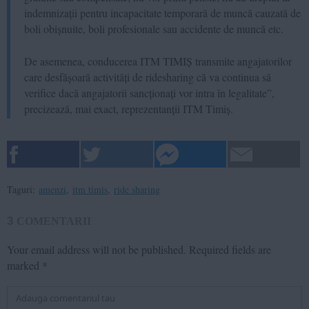
indemnizații pentru incapacitate temporară de muncă cauzată de
boli obișnuite, boli profesionale sau accidente de muncă etc.
De asemenea, conducerea ITM TIMIȘ transmite angajatorilor
care desfășoară activități de ridesharing că va continua să
verifice dacă angajatorii sancționați vor intra în legalitate”,
precizează, mai exact, reprezentanții ITM Timiș.
Taguri:
amenzi
,
itm timis
,
ride sharing
3
COMENTARII
Your email address will not be published.
Required fields are
marked
*