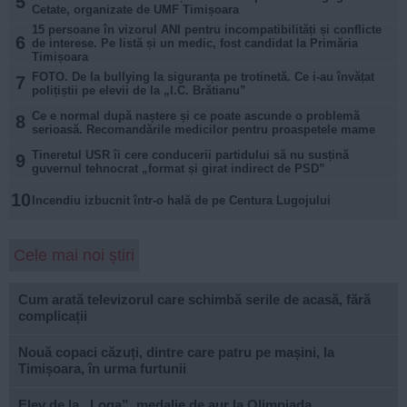
5
Cetate, organizate de UMF Timișoara
15 persoane în vizorul ANI pentru incompatibilități și conflicte
6
de interese. Pe listă și un medic, fost candidat la Primăria
Timișoara
FOTO. De la bullying la siguranța pe trotinetă. Ce i-au învățat
7
polițiștii pe elevii de la „I.C. Brătianu”
Ce e normal după naștere și ce poate ascunde o problemă
8
serioasă. Recomandările medicilor pentru proaspetele mame
Tineretul USR îi cere conducerii partidului să nu susțină
9
guvernul tehnocrat „format și girat indirect de PSD”
10
Incendiu izbucnit într-o hală de pe Centura Lugojului
Cele mai noi știri
Cum arată televizorul care schimbă serile de acasă, fără
complicații
Nouă copaci căzuți, dintre care patru pe mașini, la
Timișoara, în urma furtunii
Elev de la „Loga”, medalie de aur la Olimpiada