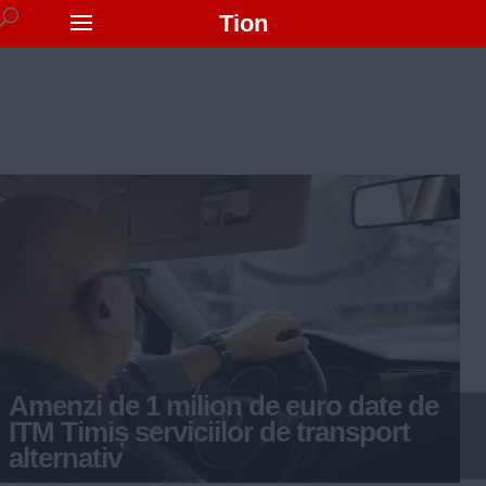
Tion
Amenzi de 1 milion de euro date de
ITM Timiș serviciilor de transport
alternativ