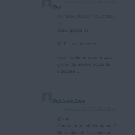
September 14, 2024 at 10:04 pm
Nup
NU MAN, TU ESTI CEL COOL
!!!
Totusi google it !
R.I.P – rest in peace.
vezi? nici tie nu ti-am refuzat
gramul de atentie, scuze de
intarziere….
Nup Nope Dope
September 15, 2024 at 12:59 pm
@Nup
Oaauuu, men, câtă imaginație!.
Ba tu ești cool. Ce-ai scris tu