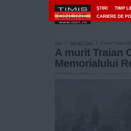
ŞTIRI
TIMP L
CARIERE DE P
Tion
Ştiri din Timiș
A murit Traian Or
A murit Traian 
Memorialului Re
De
Diana Lupulescu
la 12 September 2024 