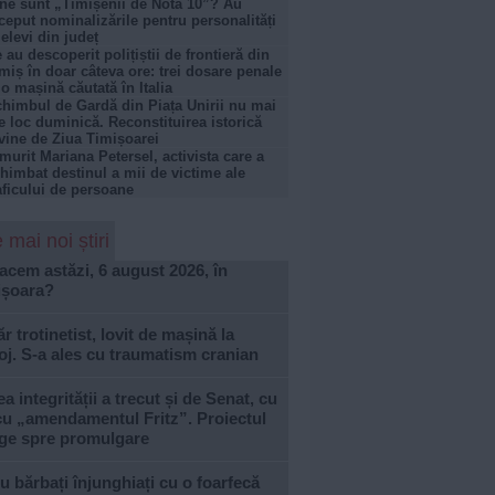
ne sunt „Timișenii de Nota 10”? Au
ceput nominalizările pentru personalități
 elevi din județ
 au descoperit polițiștii de frontieră din
miș în doar câteva ore: trei dosare penale
 o mașină căutată în Italia
himbul de Gardă din Piața Unirii nu mai
e loc duminică. Reconstituirea istorică
vine de Ziua Timișoarei
murit Mariana Petersel, activista care a
himbat destinul a mii de victime ale
aficului de persoane
 mai noi știri
acem astăzi, 6 august 2026, în
ișoara?
r trotinetist, lovit de mașină la
j. S-a ales cu traumatism cranian
a integrității a trecut și de Senat, cu
cu „amendamentul Fritz”. Proiectul
ge spre promulgare
u bărbați înjunghiați cu o foarfecă