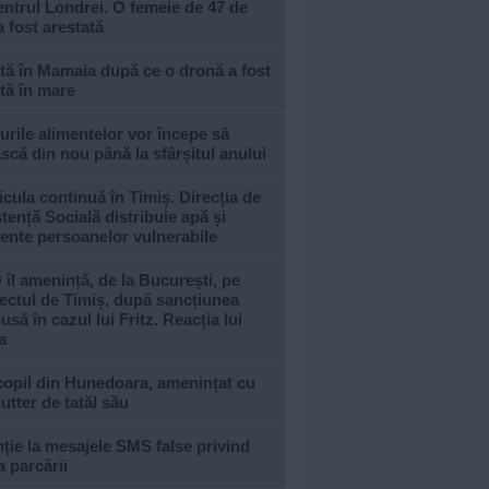
entrul Londrei. O femeie de 47 de
a fost arestată
tă în Mamaia după ce o dronă a fost
tă în mare
urile alimentelor vor începe să
scă din nou până la sfârșitul anului
cula continuă în Timiș. Direcția de
tență Socială distribuie apă și
ente persoanelor vulnerabile
îl amenință, de la București, pe
ectul de Timiș, după sancțiunea
usă în cazul lui Fritz. Reacția lui
a
copil din Hunedoara, amenințat cu
utter de tatăl său
ție la mesajele SMS false privind
a parcării