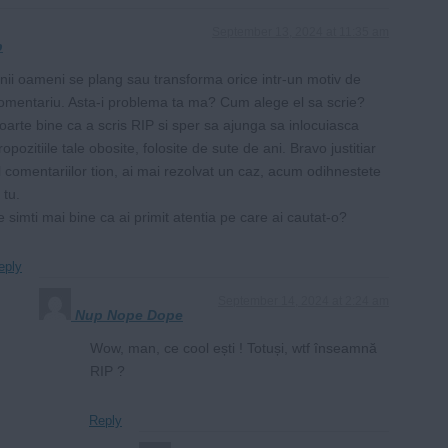
September 13, 2024 at 11:35 am
p
nii oameni se plang sau transforma orice intr-un motiv de
omentariu. Asta-i problema ta ma? Cum alege el sa scrie?
oarte bine ca a scris RIP si sper sa ajunga sa inlocuiasca
ropozitiile tale obosite, folosite de sute de ani. Bravo justitiar
l comentariilor tion, ai mai rezolvat un caz, acum odihnestete
 tu.
e simti mai bine ca ai primit atentia pe care ai cautat-o?
eply
September 14, 2024 at 2:24 am
Nup Nope Dope
Wow, man, ce cool ești ! Totuși, wtf înseamnă
RIP ?
Reply