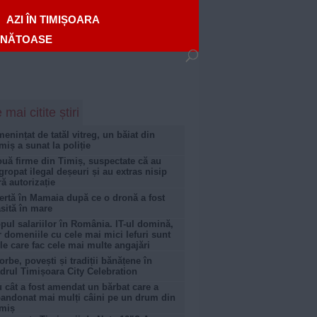
AZI ÎN TIMIȘOARA
ĂNĂTOASE
 mai citite știri
enințat de tatăl vitreg, un băiat din
miș a sunat la poliție
uă firme din Timiș, suspectate că au
gropat ilegal deșeuri și au extras nisip
ră autorizație
ertă în Mamaia după ce o dronă a fost
sită în mare
pul salariilor în România. IT-ul domină,
r domeniile cu cele mai mici lefuri sunt
le care fac cele mai multe angajări
orbe, povești și tradiții bănățene în
drul Timișoara City Celebration
 cât a fost amendat un bărbat care a
andonat mai mulți câini pe un drum din
miș