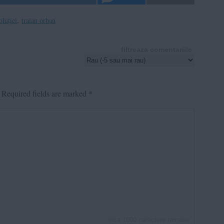
luției
,
traian orban
filtreaza comentariile
Required fields are marked
*
inca
1000
caractere ramase