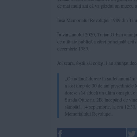
de mai mulți ani că va găzdui un muzeu al
Însă Memorialul Revoluției 1989 din Timi
În vara anului 2020, Traian Orban anunța 
de utilitate publică a cărei principală acti
decembrie 1989.
Joi seara, foștii săi colegi i-au anunțat dec
„Cu adâncă durere în suflet anunțăm t
a fost timp de 30 de ani președintele
doresc să-i aducă un ultim omagiu, o 
Strada Oituz nr. 2B, începând de vin
sâmbătă, 14 septembrie, la ora 12:30, 
Memorialului Revoluției.