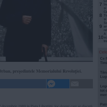
Ci
7
în
și
Ce
8
Ti
și
Sc
9
ar
re
A 
10
sc
tr
Cele
Ce f
Tim
Orban, președintele Memorialului Revoluției.
Tână
Lugo
Lege
tot 
mer
Patr
7 decembrie 1989 în Piața Libertății, loc despre care se discută