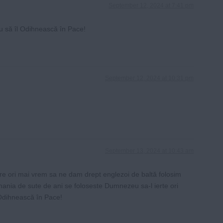
September 12, 2024 at 7:41 pm
 să îl Odihnească în Pace!
September 12, 2024 at 10:31 pm
September 13, 2024 at 10:43 am
e ori mai vrem sa ne dam drept englezoi de baltă folosim
mania de sute de ani se foloseste Dumnezeu sa-l ierte ori
Odihnească în Pace!