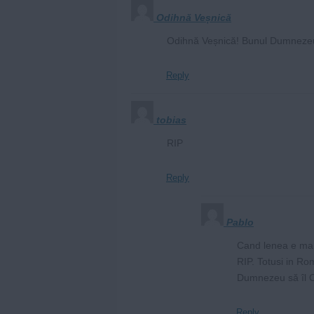
Odihnă Veșnică
Odihnă Veșnică! Bunul Dumnezeu
Reply
tobias
RIP
Reply
Pablo
Cand lenea e mar
RIP. Totusi in Ro
Dumnezeu să îl 
Reply