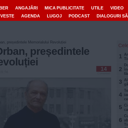
IBER
ANGAJĂRI
MICA PUBLICITATE
UTILE
VIDEO
OVESTE
AGENDA
LUGOJ
PODCAST
DIALOGURI S
ban, președintele Memorialului Revoluției
Cele
Orban, președintele
Am
1
voluției
Ti
Do
14
2
în
18:56
fă
Comentarii
Al
3
gă
To
4
ia
ce
Ci
5
ca
Cu
6
ab
Ti