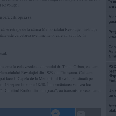
în c
 Revoluției.
ani 
șoara este opera sa.
Aler
găsi
că se retrage de la cârma Memorialului Revoluției, instituție
Preț
vitate este cercetarea evenimentelor care au avut loc în
crea
Cani
Asis
esul.
alim
recerea la cele veșnice a domnului dr. Traian Orban, cel care
PSD 
pref
 Memorialului Revoluției din 1989 din Timișoara. Cei care
disp
pot face la Capela de la Memorialul Revoluției, situată pe
Fint
eri, 13 septembrie, ora 18:30. Înmormântarea va avea loc
în Cimitirul Eroilor din Timișoara”, au transmis reprezentanții
Un 
un c
Aten
plat