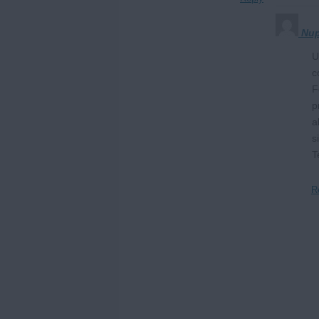
Nu
U
c
F
p
a
si
T
R