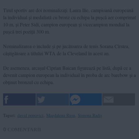
Tirul sportiv are doi nominalizați: Laura Ilie, campioană europeană
la individual și medaliată cu bronz cu echipa la pușcă aer comprimat
10 m, și Peter Sidi, campion european și vicecampion mondial la
pușcă trei poziții 300 m.
Nominalizarea o include și pe jucătoarea de tenis Sorana Cîrstea,
câștigătoare a titlului WTA de la Cleveland în acest an.
De asemenea, arcașul Ciprian Baican figurează pe listă, după ce a
devenit campion european la individual în proba de arc barebow și a
obținut bronzul cu echipa.
Taguri:
david popovici
,
Magdalena Rusu
,
Simona Radiș
0
COMENTARII