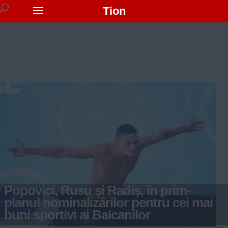
Tion
Popovici, Rusu și Radiș, în prim-
planul nominalizărilor pentru cei mai
buni sportivi ai Balcanilor