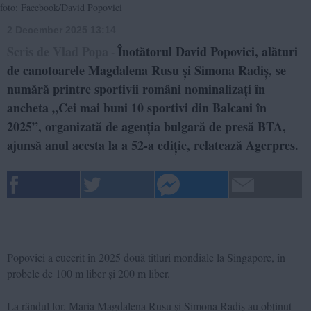
foto: Facebook/David Popovici
2 December 2025 13:14
Scris de Vlad Popa
Înotătorul David Popovici, alături
-
de canotoarele Magdalena Rusu și Simona Radiș, se
numără printre sportivii români nominalizați în
ancheta „Cei mai buni 10 sportivi din Balcani în
2025”, organizată de agenția bulgară de presă BTA,
ajunsă anul acesta la a 52-a ediție, relatează Agerpres.
Popovici a cucerit în 2025 două titluri mondiale la Singapore, în
probele de 100 m liber și 200 m liber.
La rândul lor, Maria Magdalena Rusu și Simona Radiș au obținut