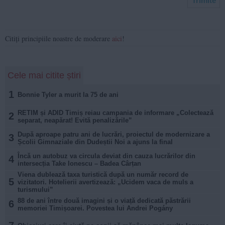
Citiți principiile noastre de moderare
aici
!
Cele mai citite știri
1
Bonnie Tyler a murit la 75 de ani
RETIM și ADID Timiș reiau campania de informare „Colectează
2
separat, neapărat! Evită penalizările”
După aproape patru ani de lucrări, proiectul de modernizare a
3
Școlii Gimnaziale din Dudeștii Noi a ajuns la final
Încă un autobuz va circula deviat din cauza lucrărilor din
4
intersecția Take Ionescu – Badea Cârțan
Viena dublează taxa turistică după un număr record de
5
vizitatori. Hotelierii avertizează: „Ucidem vaca de muls a
turismului”
88 de ani între două imagini și o viață dedicată păstrării
6
memoriei Timișoarei. Povestea lui Andrei Pogány