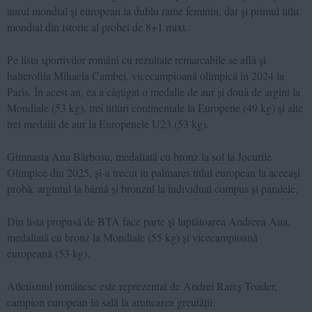
aurul mondial și european la dublu rame feminin, dar și primul titlu
mondial din istorie al probei de 8+1 mixt.
Pe lista sportivilor români cu rezultate remarcabile se află și
halterofila Mihaela Cambei, vicecampioană olimpică în 2024 la
Paris. În acest an, ea a câștigat o medalie de aur și două de argint la
Mondiale (53 kg), trei titluri continentale la Europene (49 kg) și alte
trei medalii de aur la Europenele U23 (53 kg).
Gimnasta Ana Bărbosu, medaliată cu bronz la sol la Jocurile
Olimpice din 2025, și-a trecut în palmares titlul european la aceeași
probă, argintul la bârnă și bronzul la individual compus și paralele.
Din lista propusă de BTA face parte și luptătoarea Andreea Ana,
medaliată cu bronz la Mondiale (55 kg) și vicecampioană
europeană (53 kg).
Atletismul românesc este reprezentat de Andrei Rareș Toader,
campion european în sală la aruncarea greutății.