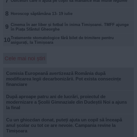
7
Obiceiuri care îi ajută pe copii să mănânce mai multe legume
8
Horoscop săptămâna 13- 19 iulie
Cinema în aer liber și fotbal în inima Timișoarei. TMFF ajunge
9
în Piața Sfântul Gheorghe
Tratamente stomatologice fără bilet de trimitere pentru
10
asigurați, la Timișoara
Cele mai noi știri
Comisia Europeană avertizează România după
modificarea legii decarbonizării. Pot exista consecințe
financiare
După aproape patru ani de lucrări, proiectul de
modernizare a Școlii Gimnaziale din Dudeștii Noi a ajuns
la final
Cu un ghiozdan donat, puteți ajuta un copil să înceapă
anul școlar cu tot ce are nevoie. Campania revine la
Timișoara