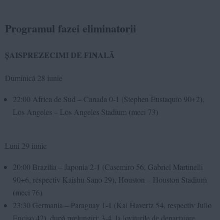
Programul fazei eliminatorii
ȘAISPREZECIMI DE FINALÃ
Duminică 28 iunie
22:00 Africa de Sud – Canada 0-1 (Stephen Eustaquio 90+2),
Los Angeles – Los Angeles Stadium (meci 73)
Luni 29 iunie
20:00 Brazilia – Japonia 2-1 (Casemiro 56, Gabriel Martinelli
90+6, respectiv Kaishu Sano 29), Houston – Houston Stadium
(meci 76)
23:30 Germania – Paraguay 1-1 (Kai Havertz 54, respectiv Julio
Enciso 42), după prelungiri; 3-4, la loviturile de departajare,