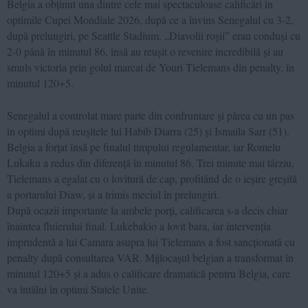
Belgia a obținut una dintre cele mai spectaculoase calificări în
optimile Cupei Mondiale 2026, după ce a învins Senegalul cu 3-2,
după prelungiri, pe Seattle Stadium. „Diavolii roșii” erau conduși cu
2-0 până în minutul 86, însă au reușit o revenire incredibilă și au
smuls victoria prin golul marcat de Youri Tielemans din penalty, în
minutul 120+5.
Senegalul a controlat mare parte din confruntare și părea cu un pas
în optimi după reușitele lui Habib Diarra (25) și Ismaila Sarr (51).
Belgia a forțat însă pe finalul timpului regulamentar, iar Romelu
Lukaku a redus din diferență în minutul 86. Trei minute mai târziu,
Tielemans a egalat cu o lovitură de cap, profitând de o ieșire greșită
a portarului Diaw, și a trimis meciul în prelungiri.
După ocazii importante la ambele porți, calificarea s-a decis chiar
înaintea fluierului final. Lukebakio a lovit bara, iar intervenția
imprudentă a lui Camara asupra lui Tielemans a fost sancționată cu
penalty după consultarea VAR. Mijlocașul belgian a transformat în
minutul 120+5 și a adus o calificare dramatică pentru Belgia, care
va întâlni în optimi Statele Unite.