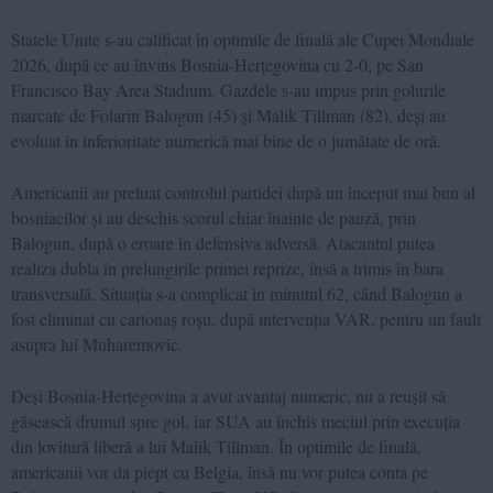
Statele Unite s-au calificat în optimile de finală ale Cupei Mondiale
2026, după ce au învins Bosnia-Herțegovina cu 2-0, pe San
Francisco Bay Area Stadium. Gazdele s-au impus prin golurile
marcate de Folarin Balogun (45) și Malik Tillman (82), deși au
evoluat în inferioritate numerică mai bine de o jumătate de oră.
Americanii au preluat controlul partidei după un început mai bun al
bosniacilor și au deschis scorul chiar înainte de pauză, prin
Balogun, după o eroare în defensiva adversă. Atacantul putea
realiza dubla în prelungirile primei reprize, însă a trimis în bara
transversală. Situația s-a complicat în minutul 62, când Balogun a
fost eliminat cu cartonaș roșu, după intervenția VAR, pentru un fault
asupra lui Muharemovic.
Deși Bosnia-Herțegovina a avut avantaj numeric, nu a reușit să
găsească drumul spre gol, iar SUA au închis meciul prin execuția
din lovitură liberă a lui Malik Tillman. În optimile de finală,
americanii vor da piept cu Belgia, însă nu vor putea conta pe