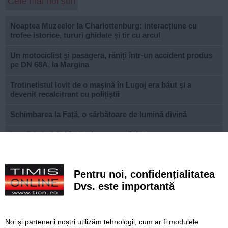
Cele mai noi știri
Noaptea Muzeelor la Charlottenburg: interacțiune cu
trofee istorice, tururi ghidate și tir cu arcul
Un motociclist și pasagera, răniți într-un accident produs
pe DN 68A, la Margina
Trotinetistul lovit de o mașină în Lugoj era băut și a
devenit recalcitrant cu polițiștii
Schimbarea la Față, o sărbătoare de lumină divină
Lucrări ale SDM în Timișoara, astăzi, 6 august
Ce facem astăzi, 6 august 2026, în Timișoara?
Pentru noi, confidențialitatea
Tânăr trotinetist, lovit de mașină la Lugoj. S-a ales cu
traumatism cranian
Dvs. este importantă
Legea integrității a trecut și de Senat, cu tot cu
„amendamentul Fritz”. Proiectul merge spre promulgare
Noi și partenerii noștri utilizăm tehnologii, cum ar fi modulele