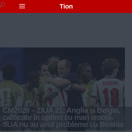
Tion
CM2026 – ZIUA 21: Anglia și Belgia,
calificate în optimi cu mari emoții.
SUA nu au avut probleme cu Bosnia