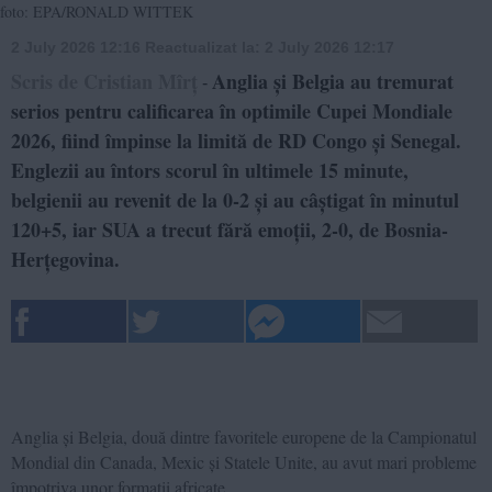
foto: EPA/RONALD WITTEK
2 July 2026 12:16
Reactualizat la:
2 July 2026 12:17
Scris de Cristian Mîrț
Anglia și Belgia au tremurat
-
serios pentru calificarea în optimile Cupei Mondiale
2026, fiind împinse la limită de RD Congo și Senegal.
Englezii au întors scorul în ultimele 15 minute,
belgienii au revenit de la 0-2 și au câștigat în minutul
120+5, iar SUA a trecut fără emoții, 2-0, de Bosnia-
Herțegovina.
Anglia și Belgia, două dintre favoritele europene de la Campionatul
Mondial din Canada, Mexic și Statele Unite, au avut mari probleme
împotriva unor formații africate.