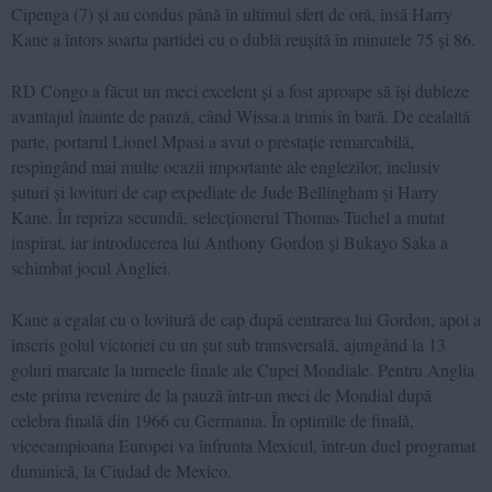
Cipenga (7) și au condus până în ultimul sfert de oră, însă Harry
Kane a întors soarta partidei cu o dublă reușită în minutele 75 și 86.
RD Congo a făcut un meci excelent și a fost aproape să își dubleze
avantajul înainte de pauză, când Wissa a trimis în bară. De cealaltă
parte, portarul Lionel Mpasi a avut o prestație remarcabilă,
respingând mai multe ocazii importante ale englezilor, inclusiv
șuturi și lovituri de cap expediate de Jude Bellingham și Harry
Kane. În repriza secundă, selecționerul Thomas Tuchel a mutat
inspirat, iar introducerea lui Anthony Gordon și Bukayo Saka a
schimbat jocul Angliei.
Kane a egalat cu o lovitură de cap după centrarea lui Gordon, apoi a
înscris golul victoriei cu un șut sub transversală, ajungând la 13
goluri marcate la turneele finale ale Cupei Mondiale. Pentru Anglia
este prima revenire de la pauză într-un meci de Mondial după
celebra finală din 1966 cu Germania. În optimile de finală,
vicecampioana Europei va înfrunta Mexicul, într-un duel programat
duminică, la Ciudad de Mexico.