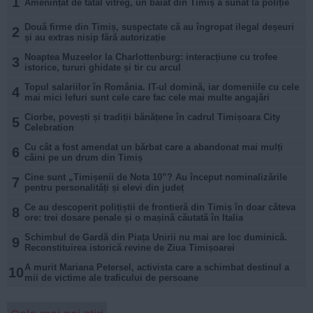
1
Amenințat de tatăl vitreg, un băiat din Timiș a sunat la poliție
Două firme din Timiș, suspectate că au îngropat ilegal deșeuri
2
și au extras nisip fără autorizație
Noaptea Muzeelor la Charlottenburg: interacțiune cu trofee
3
istorice, tururi ghidate și tir cu arcul
Topul salariilor în România. IT-ul domină, iar domeniile cu cele
4
mai mici lefuri sunt cele care fac cele mai multe angajări
Ciorbe, povești și tradiții bănățene în cadrul Timișoara City
5
Celebration
Cu cât a fost amendat un bărbat care a abandonat mai mulți
6
câini pe un drum din Timiș
Cine sunt „Timișenii de Nota 10”? Au început nominalizările
7
pentru personalități și elevi din județ
Ce au descoperit polițiștii de frontieră din Timiș în doar câteva
8
ore: trei dosare penale și o mașină căutată în Italia
Schimbul de Gardă din Piața Unirii nu mai are loc duminică.
9
Reconstituirea istorică revine de Ziua Timișoarei
A murit Mariana Petersel, activista care a schimbat destinul a
10
mii de victime ale traficului de persoane