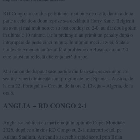
RD Congo i-a condus pe britanici mai bine de o oră, dar în a doua
parte a celei de-a doua reprize s-a dezlănțuit Harry Kane. Belgienii
au avut și mai mult noroc: au fost conduși cu 2-0, au dat două goluri
în ultimele 10 minute, iar în prelungiri au primit un penalty după o
întrerupere de peste cinci minute. În ultimul meci al zilei, Statele
Unite ale Americii au trecut fără probleme de Bosnia, cu un 2-0
care totuși nu reflectă diferența netă din joc.
Mai rămân de disputat șase partide din faza șaisprezecimilor. Joi
seară și vineri dimineață sunt programate trei: Spania – Austria, de
la ora 22; Portugalia – Croația, de la ora 2; Elveția – Algeria, de la
ora 6.
ANGLIA – RD CONGO 2-1
Anglia s-a calificat cu mari emoții în optimile Cupei Mondiale
2026, după ce a învins RD Congo cu 2-1, miercuri seară, pe
Atlanta Stadium. Africanii au deschis rapid scorul prin Brian