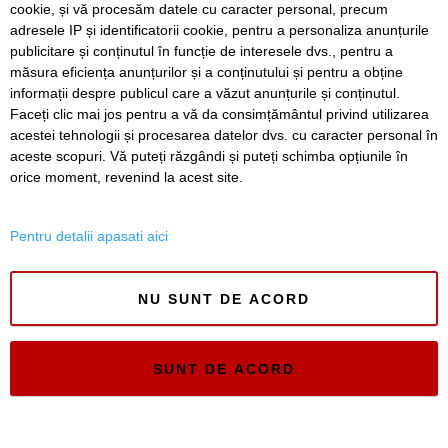
cookie, și vă procesăm datele cu caracter personal, precum
Patru bărbați înjunghiați cu o foarfecă în centrul Londrei.
adresele IP și identificatorii cookie, pentru a personaliza anunțurile
O femeie de 47 de ani a fost arestată
publicitare și conținutul în funcție de interesele dvs., pentru a
Alertă în Mamaia după ce o dronă a fost găsită în mare
măsura eficiența anunțurilor și a conținutului și pentru a obține
informații despre publicul care a văzut anunțurile și conținutul.
Faceți clic mai jos pentru a vă da consimțământul privind utilizarea
acestei tehnologii și procesarea datelor dvs. cu caracter personal în
aceste scopuri. Vă puteți răzgândi și puteți schimba opțiunile în
SERVICII
Redactia
Folosinta Cookie-urilor
orice moment, revenind la acest site.
Termeni si conditii de utilizare
Politica de confidentialitate
Pentru detalii apasati aici
Regulament postare și moderare comentarii
NU SUNT DE ACORD
SUNT DE ACORD
Timiș Online
ISSN 3008-2323