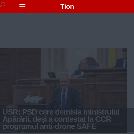
Tion
USR: PSD cere demisia ministrului
Apărării, deși a contestat la CCR
programul anti-drone SAFE