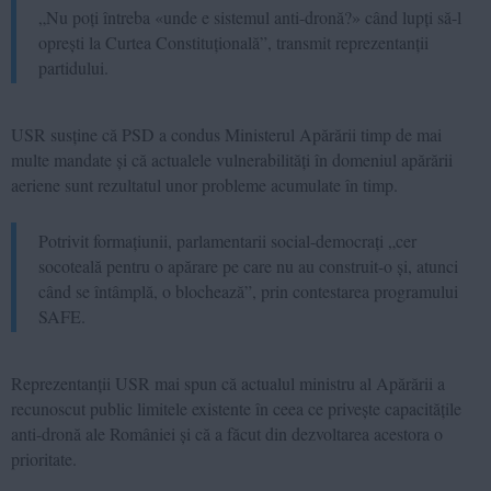
„Nu poți întreba «unde e sistemul anti-dronă?» când lupți să-l
oprești la Curtea Constituțională”, transmit reprezentanții
partidului.
USR susține că PSD a condus Ministerul Apărării timp de mai
multe mandate și că actualele vulnerabilități în domeniul apărării
aeriene sunt rezultatul unor probleme acumulate în timp.
Potrivit formațiunii, parlamentarii social-democrați „cer
socoteală pentru o apărare pe care nu au construit-o și, atunci
când se întâmplă, o blochează”, prin contestarea programului
SAFE.
Reprezentanții USR mai spun că actualul ministru al Apărării a
recunoscut public limitele existente în ceea ce privește capacitățile
anti-dronă ale României și că a făcut din dezvoltarea acestora o
prioritate.