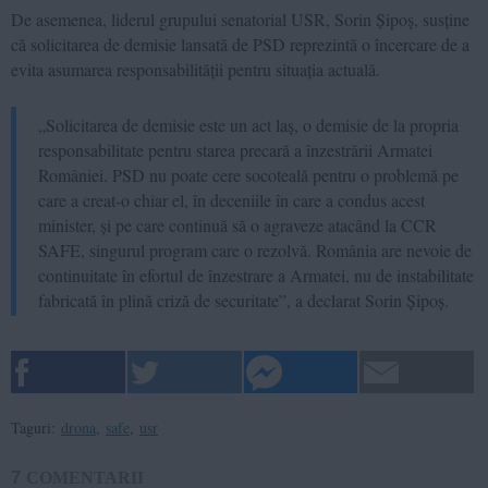
De asemenea, liderul grupului senatorial USR, Sorin Șipoș, susține
că solicitarea de demisie lansată de PSD reprezintă o încercare de a
evita asumarea responsabilității pentru situația actuală.
„Solicitarea de demisie este un act laș, o demisie de la propria
responsabilitate pentru starea precară a înzestrării Armatei
României. PSD nu poate cere socoteală pentru o problemă pe
care a creat-o chiar el, în deceniile în care a condus acest
minister, și pe care continuă să o agraveze atacând la CCR
SAFE, singurul program care o rezolvă. România are nevoie de
continuitate în efortul de înzestrare a Armatei, nu de instabilitate
fabricată în plină criză de securitate”, a declarat Sorin Șipoș.
Taguri:
drona
,
safe
,
usr
7
COMENTARII