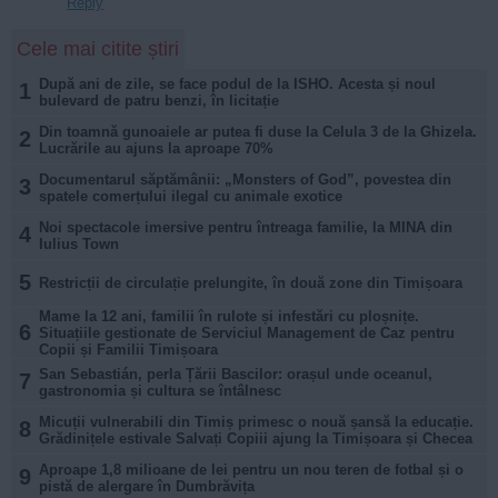
Reply
Cele mai citite știri
După ani de zile, se face podul de la ISHO. Acesta și noul
1
bulevard de patru benzi, în licitație
Din toamnă gunoaiele ar putea fi duse la Celula 3 de la Ghizela.
2
Lucrările au ajuns la aproape 70%
Documentarul săptămânii: „Monsters of God”, povestea din
3
spatele comerțului ilegal cu animale exotice
Noi spectacole imersive pentru întreaga familie, la MINA din
4
Iulius Town
5
Restricții de circulație prelungite, în două zone din Timișoara
Mame la 12 ani, familii în rulote și infestări cu ploșnițe.
6
Situațiile gestionate de Serviciul Management de Caz pentru
Copii și Familii Timișoara
San Sebastián, perla Țării Bascilor: orașul unde oceanul,
7
gastronomia și cultura se întâlnesc
Micuții vulnerabili din Timiș primesc o nouă șansă la educație.
8
Grădinițele estivale Salvați Copiii ajung la Timișoara și Checea
Aproape 1,8 milioane de lei pentru un nou teren de fotbal și o
9
pistă de alergare în Dumbrăvița