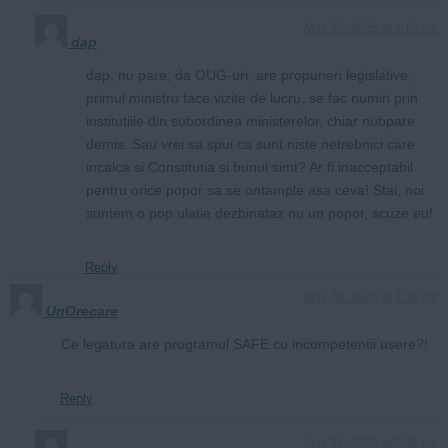
May 29, 2026 at 4:16 pm
dap
dap, nu pare, da OUG-uri, are propuneri legislative,
primul ministru face vizite de lucru, se fac numiri prin
institutiile din subordinea ministerelor, chiar nubpare
demis. Sau vrei sa spui ca sunt niste netrebnici care
incalca si Constitutia si bunul simt? Ar fi inacceptabil
pentru orice popor sa se ontample asa ceva! Stai, noi
suntem o pop.ulatie dezbinataz nu un popor, scuze eu!
Reply
May 29, 2026 at 3:36 pm
UnOrecare
Ce legatura are programul SAFE cu incompetentii usere?!
Reply
May 31, 2026 at 7:36 pm