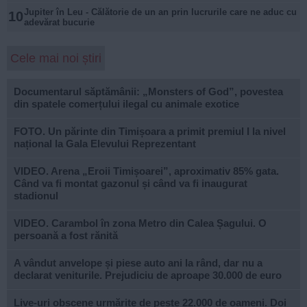
Jupiter în Leu - Călătorie de un an prin lucrurile care ne aduc cu
10
adevărat bucurie
Cele mai noi știri
Documentarul săptămânii: „Monsters of God”, povestea
din spatele comerțului ilegal cu animale exotice
FOTO. Un părinte din Timișoara a primit premiul I la nivel
național la Gala Elevului Reprezentant
VIDEO. Arena „Eroii Timișoarei”, aproximativ 85% gata.
Când va fi montat gazonul și când va fi inaugurat
stadionul
VIDEO. Carambol în zona Metro din Calea Șagului. O
persoană a fost rănită
A vândut anvelope și piese auto ani la rând, dar nu a
declarat veniturile. Prejudiciu de aproape 30.000 de euro
Live-uri obscene urmărite de peste 22.000 de oameni. Doi