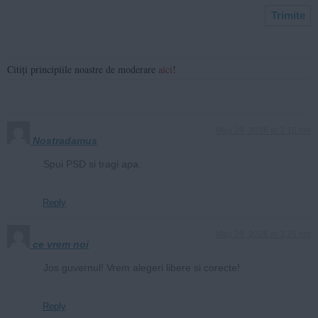
Citiți principiile noastre de moderare
aici
!
May 29, 2026 at 3:16 pm
Nostradamus
Spui PSD si tragi apa.
Reply
May 29, 2026 at 3:20 pm
ce vrem noi
Jos guvernul! Vrem alegeri libere si corecte!
Reply