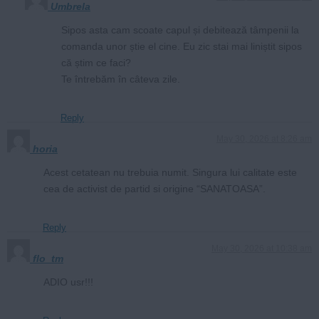
Umbrela
Sipos asta cam scoate capul și debitează tâmpenii la
comanda unor știe el cine. Eu zic stai mai liniștit sipos
că știm ce faci?
Te întrebăm în câteva zile.
Reply
May 30, 2026 at 8:26 am
horia
Acest cetatean nu trebuia numit. Singura lui calitate este
cea de activist de partid si origine “SANATOASA”.
Reply
May 30, 2026 at 10:38 am
flo_tm
ADIO usr!!!