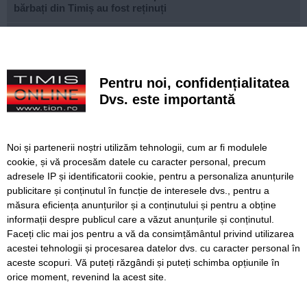
bărbați din Timiș au fost reținuți
Un elev și-a ucis bunicii, apoi a deschis focul într-un liceu
din Thailanda. Opt persoane au murit și mai multe au fost
rănite
Pentru noi, confidențialitatea
Noile sisteme de tarifare a rovinietei și TollRo intră în
Dvs. este importantă
vigoare pe 31 august. Noul plan de tarifare se aplică de la
1 octombrie
FOTO. Copiii din zona Orșova se pot bucura de un loc de
Noi și partenerii noștri utilizăm tehnologii, cum ar fi modulele
joacă complet modernizat
cookie, și vă procesăm datele cu caracter personal, precum
adresele IP și identificatorii cookie, pentru a personaliza anunțurile
VIDEO. STPT a frezat peste 25 de kilometri de linii de
publicitare și conținutul în funcție de interesele dvs., pentru a
tramvai. Lațcău: „Călătoria va deveni mult mai
confortabilă”
măsura eficiența anunțurilor și a conținutului și pentru a obține
informații despre publicul care a văzut anunțurile și conținutul.
Faceți clic mai jos pentru a vă da consimțământul privind utilizarea
acestei tehnologii și procesarea datelor dvs. cu caracter personal în
aceste scopuri. Vă puteți răzgândi și puteți schimba opțiunile în
SERVICII
Redactia
Folosinta Cookie-urilor
orice moment, revenind la acest site.
Termeni si conditii de utilizare