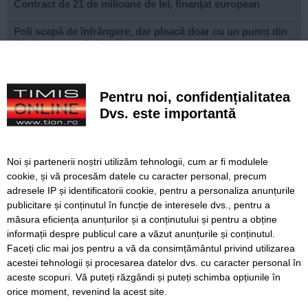
Contract de 21 de milioane de lei, finanțat european
Poli scapă de înfrângere, dar pleacă doar cu un punct din
deplasarea cu Șelimbăr
Noi puncte de hidratare în oraș. S-a alăturat și mediul
privat inițiativei Primăriei Timișoara
Pentru noi, confidențialitatea
„Recidivă” la baza sportivă din Dacia. Primăria a ridicat
Dvs. este importantă
niște echipamente amplasate ilegal
Lucrări ale SDM în Timișoara, astăzi, 8 august
Noi și partenerii noștri utilizăm tehnologii, cum ar fi modulele
cookie, și vă procesăm datele cu caracter personal, precum
Ce facem astăzi, 8 august 2026, în Timișoara?
adresele IP și identificatorii cookie, pentru a personaliza anunțurile
publicitare și conținutul în funcție de interesele dvs., pentru a
Cum arată televizorul care schimbă serile de acasă, fără
complicații
măsura eficiența anunțurilor și a conținutului și pentru a obține
informații despre publicul care a văzut anunțurile și conținutul.
Faceți clic mai jos pentru a vă da consimțământul privind utilizarea
acestei tehnologii și procesarea datelor dvs. cu caracter personal în
aceste scopuri. Vă puteți răzgândi și puteți schimba opțiunile în
SERVICII
Redactia
Folosinta Cookie-urilor
orice moment, revenind la acest site.
Termeni si conditii de utilizare