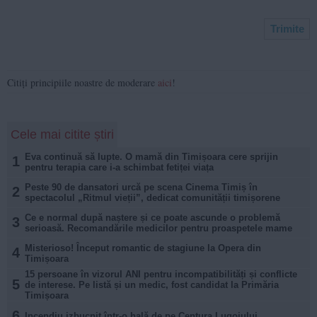
Citiți principiile noastre de moderare
aici
!
Cele mai citite știri
Eva continuă să lupte. O mamă din Timișoara cere sprijin
1
pentru terapia care i-a schimbat fetiței viața
Peste 90 de dansatori urcă pe scena Cinema Timiș în
2
spectacolul „Ritmul vieții”, dedicat comunității timișorene
Ce e normal după naștere și ce poate ascunde o problemă
3
serioasă. Recomandările medicilor pentru proaspetele mame
Misterioso! Început romantic de stagiune la Opera din
4
Timișoara
15 persoane în vizorul ANI pentru incompatibilități și conflicte
5
de interese. Pe listă și un medic, fost candidat la Primăria
Timișoara
6
Incendiu izbucnit într-o hală de pe Centura Lugojului