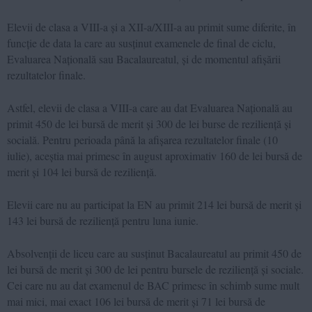
Elevii de clasa a VIII-a și a XII-a/XIII-a au primit sume diferite, în
funcție de data la care au susținut examenele de final de ciclu,
Evaluarea Națională sau Bacalaureatul, și de momentul afișării
rezultatelor finale.
Astfel, elevii de clasa a VIII-a care au dat Evaluarea Națională au
primit 450 de lei bursă de merit și 300 de lei burse de reziliență și
socială. Pentru perioada până la afișarea rezultatelor finale (10
iulie), aceștia mai primesc în august aproximativ 160 de lei bursă de
merit și 104 lei bursă de reziliență.
Elevii care nu au participat la EN au primit 214 lei bursă de merit și
143 lei bursă de reziliență pentru luna iunie.
Absolvenții de liceu care au susținut Bacalaureatul au primit 450 de
lei bursă de merit și 300 de lei pentru bursele de reziliență și sociale.
Cei care nu au dat examenul de BAC primesc în schimb sume mult
mai mici, mai exact 106 lei bursă de merit și 71 lei bursă de