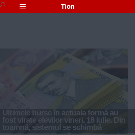
Tion
Ultimele burse în actuala formă au
fost virate elevilor vineri, 18 iulie. Din
toamnă, sistemul se schimbă