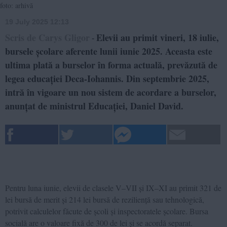
foto: arhivă
19 July 2025 12:13
Scris de Carys Gligor
Elevii au primit vineri, 18 iulie,
-
bursele școlare aferente lunii iunie 2025. Aceasta este
ultima plată a burselor în forma actuală, prevăzută de
legea educației Deca-Iohannis. Din septembrie 2025,
intră în vigoare un nou sistem de acordare a burselor,
anunțat de ministrul Educației, Daniel David.
Pentru luna iunie, elevii de clasele V–VII și IX–XI au primit 321 de
lei bursă de merit și 214 lei bursă de reziliență sau tehnologică,
potrivit calculelor făcute de școli și inspectoratele școlare. Bursa
socială are o valoare fixă de 300 de lei și se acordă separat.