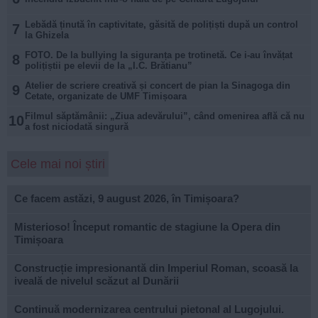
Lebădă ținută în captivitate, găsită de polițiști după un control
7
la Ghizela
FOTO. De la bullying la siguranța pe trotinetă. Ce i-au învățat
8
polițiștii pe elevii de la „I.C. Brătianu”
Atelier de scriere creativă și concert de pian la Sinagoga din
9
Cetate, organizate de UMF Timișoara
Filmul săptămânii: „Ziua adevărului”, când omenirea află că nu
10
a fost niciodată singură
Cele mai noi știri
Ce facem astăzi, 9 august 2026, în Timișoara?
Misterioso! Început romantic de stagiune la Opera din
Timișoara
Construcție impresionantă din Imperiul Roman, scoasă la
iveală de nivelul scăzut al Dunării
Continuă modernizarea centrului pietonal al Lugojului.