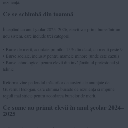
reziliență.
Ce se schimbă din toamnă
Începând cu anul școlar 2025–2026, elevii vor primi burse într-un
nou sistem, care include trei categorii:
• Burse de merit, acordate primilor 15% din clasă, cu medii peste 9
• Burse sociale, inclusiv pentru mamele minore (unde este cazul)
• Burse tehnologice, pentru elevii din învățământul profesional și
tehnic
Reforma vine pe fondul măsurilor de austeritate anunțate de
Guvernul Bolojan, care elimină bursele de reziliență și impune
reguli mai stricte pentru acordarea burselor de merit.
Ce sume au primit elevii în anul școlar 2024–
2025