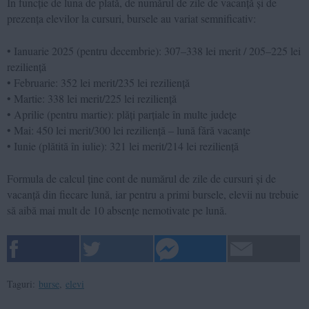
În funcție de luna de plată, de numărul de zile de vacanță și de
prezența elevilor la cursuri, bursele au variat semnificativ:
• Ianuarie 2025 (pentru decembrie): 307–338 lei merit / 205–225 lei
reziliență
• Februarie: 352 lei merit/235 lei reziliență
• Martie: 338 lei merit/225 lei reziliență
• Aprilie (pentru martie): plăți parțiale în multe județe
• Mai: 450 lei merit/300 lei reziliență – lună fără vacanțe
• Iunie (plătită în iulie): 321 lei merit/214 lei reziliență
Formula de calcul ține cont de numărul de zile de cursuri și de
vacanță din fiecare lună, iar pentru a primi bursele, elevii nu trebuie
să aibă mai mult de 10 absențe nemotivate pe lună.
Taguri:
burse
,
elevi