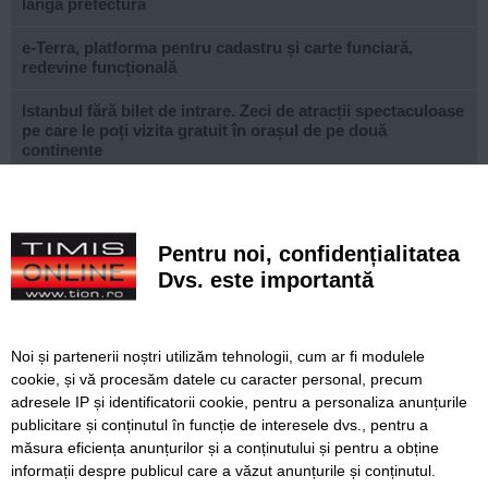
lângă prefectură
e-Terra, platforma pentru cadastru și carte funciară,
redevine funcțională
Istanbul fără bilet de intrare. Zeci de atracții spectaculoase
pe care le poți vizita gratuit în orașul de pe două
continente
Ce facem astăzi, 9 august 2026, în Timișoara?
Misterioso! Început romantic de stagiune la Opera din
Pentru noi, confidențialitatea
Timișoara
Dvs. este importantă
Construcție impresionantă din Imperiul Roman, scoasă la
iveală de nivelul scăzut al Dunării
Noi și partenerii noștri utilizăm tehnologii, cum ar fi modulele
Continuă modernizarea centrului pietonal al Lugojului.
cookie, și vă procesăm datele cu caracter personal, precum
Contract de 21 de milioane de lei, finanțat european
adresele IP și identificatorii cookie, pentru a personaliza anunțurile
publicitare și conținutul în funcție de interesele dvs., pentru a
Poli scapă de înfrângere, dar pleacă doar cu un punct din
deplasarea cu Șelimbăr
măsura eficiența anunțurilor și a conținutului și pentru a obține
informații despre publicul care a văzut anunțurile și conținutul.