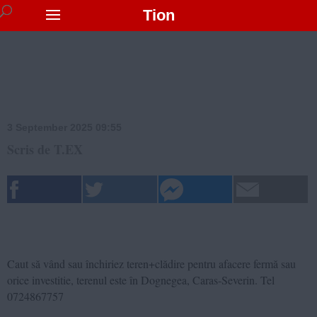
Tion
3 September 2025 09:55
Scris de T.EX
Caut să vând sau închiriez teren+clădire pentru afacere fermă sau
orice investitie, terenul este în Dognegea, Caras-Severin. Tel
0724867757