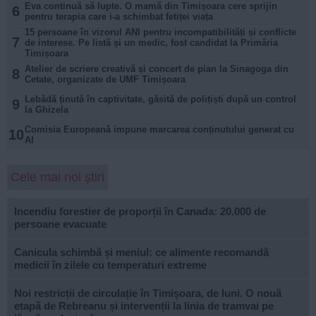
Eva continuă să lupte. O mamă din Timișoara cere sprijin
6
pentru terapia care i-a schimbat fetiței viața
15 persoane în vizorul ANI pentru incompatibilități și conflicte
7
de interese. Pe listă și un medic, fost candidat la Primăria
Timișoara
Atelier de scriere creativă și concert de pian la Sinagoga din
8
Cetate, organizate de UMF Timișoara
Lebădă ținută în captivitate, găsită de polițiști după un control
9
la Ghizela
Comisia Europeană impune marcarea conținutului generat cu
10
AI
Cele mai noi știri
Incendiu forestier de proporții în Canada: 20.000 de
persoane evacuate
Canicula schimbă și meniul: ce alimente recomandă
medicii în zilele cu temperaturi extreme
Noi restricții de circulație în Timișoara, de luni. O nouă
etapă de Rebreanu și intervenții la linia de tramvai pe