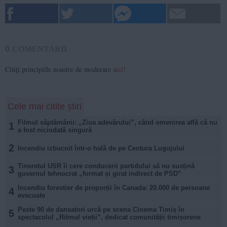
0
COMENTARII
Citiți principiile noastre de moderare
aici
!
Cele mai citite știri
Filmul săptămânii: „Ziua adevărului”, când omenirea află că nu
1
a fost niciodată singură
2
Incendiu izbucnit într-o hală de pe Centura Lugojului
Tineretul USR îi cere conducerii partidului să nu susțină
3
guvernul tehnocrat „format și girat indirect de PSD”
Incendiu forestier de proporții în Canada: 20.000 de persoane
4
evacuate
Peste 90 de dansatori urcă pe scena Cinema Timiș în
5
spectacolul „Ritmul vieții”, dedicat comunității timișorene