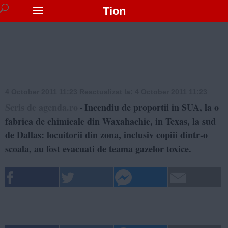
Tion
4 October 2011 11:23
Reactualizat la:
4 October 2011 11:23
Scris de agenda.ro
Incendiu de proportii in SUA, la o
-
fabrica de chimicale din Waxahachie, in Texas, la sud
de Dallas: locuitorii din zona, inclusiv copiii dintr-o
scoala, au fost evacuati de teama gazelor toxice.