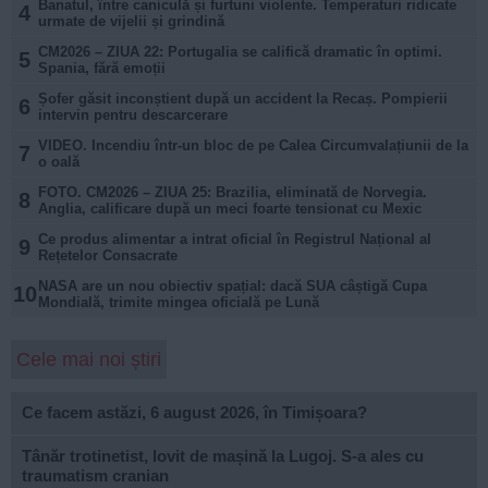
Banatul, între caniculă și furtuni violente. Temperaturi ridicate
4
urmate de vijelii și grindină
CM2026 – ZIUA 22: Portugalia se califică dramatic în optimi.
5
Spania, fără emoții
Șofer găsit inconștient după un accident la Recaș. Pompierii
6
intervin pentru descarcerare
VIDEO. Incendiu într-un bloc de pe Calea Circumvalațiunii de la
7
o oală
FOTO. CM2026 – ZIUA 25: Brazilia, eliminată de Norvegia.
8
Anglia, calificare după un meci foarte tensionat cu Mexic
Ce produs alimentar a intrat oficial în Registrul Național al
9
Rețetelor Consacrate
NASA are un nou obiectiv spațial: dacă SUA câștigă Cupa
10
Mondială, trimite mingea oficială pe Lună
Cele mai noi știri
Ce facem astăzi, 6 august 2026, în Timișoara?
Tânăr trotinetist, lovit de mașină la Lugoj. S-a ales cu
traumatism cranian