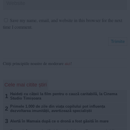
Save my name, email, and website in this browser for the next
time I comment.
Citiți principiile noastre de moderare
aici
!
Cele mai citite știri
Haideți cu cățeii la film pentru o cauză caritabilă, la Cinema
1
Studio Timișoara
Primele 1.000 de zile din viața copilului pot influența
2
dezvoltarea imunității, avertizează specialiștii
3
Alertă în Mamaia după ce o dronă a fost găsită în mare