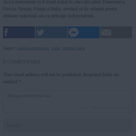
Acest instrument va fi testat inițial în cinci țări-pilot: Danemarca,
Grecia, Spania, Franța și Italia, urmând să fie adaptat pentru
utilizare națională sau ca aplicație independentă.
Taguri:
comisia europeana
,
copii
,
internet sigur
0
COMENTARII
Your email address will not be published.
Required fields are
marked
*
inca
1000
caractere ramase