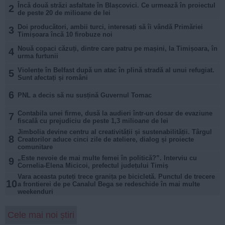
Încă două străzi asfaltate în Blașcovici. Ce urmează în proiectul
2
de peste 20 de milioane de lei
Doi producători, ambii turci, interesați să îi vândă Primăriei
3
Timișoara încă 10 firobuze noi
Nouă copaci căzuți, dintre care patru pe mașini, la Timișoara, în
4
urma furtunii
Violențe în Belfast după un atac în plină stradă al unui refugiat.
5
Sunt afectați și români
6
PNL a decis să nu susțină Guvernul Tomac
Contabila unei firme, dusă la audieri într-un dosar de evaziune
7
fiscală cu prejudiciu de peste 1,3 milioane de lei
Jimbolia devine centru al creativității și sustenabilității. Târgul
8
Creatorilor aduce cinci zile de ateliere, dialog și proiecte
comunitare
„Este nevoie de mai multe femei în politică?”. Interviu cu
9
Cornelia-Elena Micicoi, prefectul județului Timiș
Vara aceasta puteți trece granița pe bicicletă. Punctul de trecere
10
a frontierei de pe Canalul Bega se redeschide în mai multe
weekenduri
Cele mai noi știri