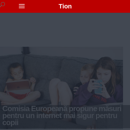
Tion
Comisia Europeană propune măsuri
pentru un internet mai sigur pentru
copii