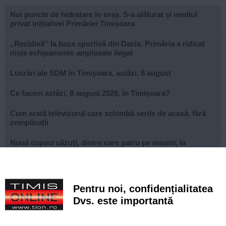
Noi puncte de hidratare în oraș. S-a alăturat și mediul
privat inițiativei Primăriei Timișoara
„Recidivă” la baza sportivă din Dacia. Primăria a ridicat
niște echipamente amplasate ilegal
Lucrări ale SDM în Timișoara, astăzi, 8 august
Ce facem astăzi, 8 august 2026, în Timișoara?
Cum arată televizorul care schimbă serile de acasă, fără
complicații
Nouă copaci căzuți, dintre care patru pe mașini, la
Timișoara, în urma furtunii
Elev de la „Loga”, medalie de aur la Olimpiada
Internațională de Inteligență Artificială
Pentru noi, confidențialitatea
Dvs. este importantă
Documentarul săptămânii: „Monsters of God”, povestea
din spatele comerțului ilegal cu animale exotice