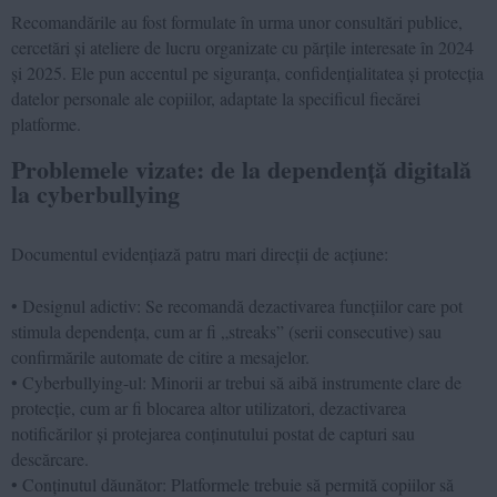
Recomandările au fost formulate în urma unor consultări publice,
cercetări și ateliere de lucru organizate cu părțile interesate în 2024
și 2025. Ele pun accentul pe siguranța, confidențialitatea și protecția
datelor personale ale copiilor, adaptate la specificul fiecărei
platforme.
Problemele vizate: de la dependență digitală
la cyberbullying
Documentul evidențiază patru mari direcții de acțiune:
• Designul adictiv: Se recomandă dezactivarea funcțiilor care pot
stimula dependența, cum ar fi „streaks” (serii consecutive) sau
confirmările automate de citire a mesajelor.
• Cyberbullying-ul: Minorii ar trebui să aibă instrumente clare de
protecție, cum ar fi blocarea altor utilizatori, dezactivarea
notificărilor și protejarea conținutului postat de capturi sau
descărcare.
• Conținutul dăunător: Platformele trebuie să permită copiilor să