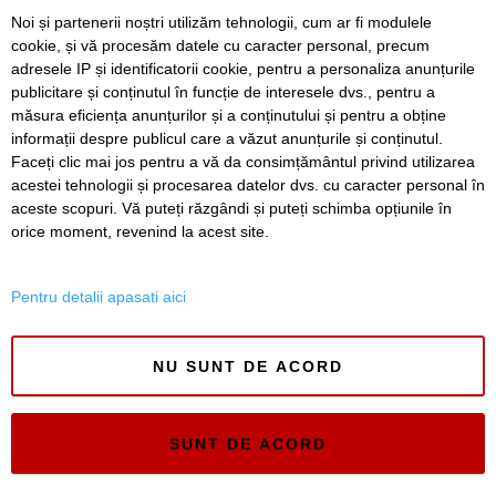
FOTO. Un părinte din Timișoara a primit premiul I la nivel
Noi și partenerii noștri utilizăm tehnologii, cum ar fi modulele
național la Gala Elevului Reprezentant
cookie, și vă procesăm datele cu caracter personal, precum
adresele IP și identificatorii cookie, pentru a personaliza anunțurile
VIDEO. Arena „Eroii Timișoarei”, aproximativ 85% gata.
publicitare și conținutul în funcție de interesele dvs., pentru a
Când va fi montat gazonul și când va fi inaugurat
stadionul
măsura eficiența anunțurilor și a conținutului și pentru a obține
informații despre publicul care a văzut anunțurile și conținutul.
Faceți clic mai jos pentru a vă da consimțământul privind utilizarea
acestei tehnologii și procesarea datelor dvs. cu caracter personal în
aceste scopuri. Vă puteți răzgândi și puteți schimba opțiunile în
SERVICII
Redactia
Folosinta Cookie-urilor
orice moment, revenind la acest site.
Termeni si conditii de utilizare
Politica de confidentialitate
Pentru detalii apasati aici
Regulament postare și moderare comentarii
NU SUNT DE ACORD
SUNT DE ACORD
Timiș Online