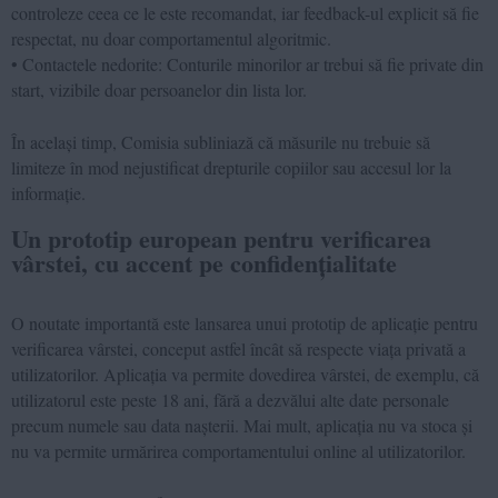
controleze ceea ce le este recomandat, iar feedback-ul explicit să fie
respectat, nu doar comportamentul algoritmic.
• Contactele nedorite: Conturile minorilor ar trebui să fie private din
start, vizibile doar persoanelor din lista lor.
În același timp, Comisia subliniază că măsurile nu trebuie să
limiteze în mod nejustificat drepturile copiilor sau accesul lor la
informație.
Un prototip european pentru verificarea
vârstei, cu accent pe confidențialitate
O noutate importantă este lansarea unui prototip de aplicație pentru
verificarea vârstei, conceput astfel încât să respecte viața privată a
utilizatorilor. Aplicația va permite dovedirea vârstei, de exemplu, că
utilizatorul este peste 18 ani, fără a dezvălui alte date personale
precum numele sau data nașterii. Mai mult, aplicația nu va stoca și
nu va permite urmărirea comportamentului online al utilizatorilor.