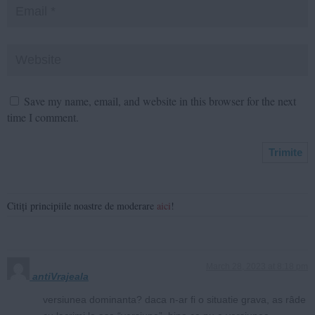
Save my name, email, and website in this browser for the next
time I comment.
Citiți principiile noastre de moderare
aici
!
March 28, 2023 at 8:18 pm
antiVrajeala
versiunea dominanta? daca n-ar fi o situatie grava, as râde