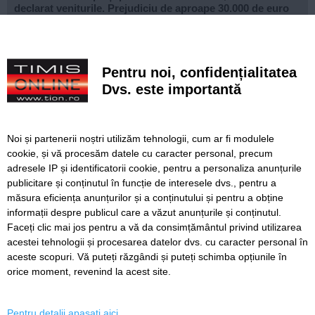
declarat veniturile. Prejudiciu de aproape 30.000 de euro
Live-uri obscene urmărite de peste 22.000 de oameni. Doi
bărbați din Timiș au fost reținuți
Pentru noi, confidențialitatea
Un elev și-a ucis bunicii, apoi a deschis focul într-un liceu
Dvs. este importantă
din Thailanda. Opt persoane au murit și mai multe au fost
rănite
Noile sisteme de tarifare a rovinietei și TollRo intră în
Noi și partenerii noștri utilizăm tehnologii, cum ar fi modulele
vigoare pe 31 august. Noul plan de tarifare se aplică de la
cookie, și vă procesăm datele cu caracter personal, precum
1 octombrie
adresele IP și identificatorii cookie, pentru a personaliza anunțurile
publicitare și conținutul în funcție de interesele dvs., pentru a
FOTO. Copiii din zona Orșova se pot bucura de un loc de
joacă complet modernizat
măsura eficiența anunțurilor și a conținutului și pentru a obține
informații despre publicul care a văzut anunțurile și conținutul.
Faceți clic mai jos pentru a vă da consimțământul privind utilizarea
acestei tehnologii și procesarea datelor dvs. cu caracter personal în
aceste scopuri. Vă puteți răzgândi și puteți schimba opțiunile în
SERVICII
Redactia
Folosinta Cookie-urilor
orice moment, revenind la acest site.
Termeni si conditii de utilizare
Politica de confidentialitate
Pentru detalii apasati aici