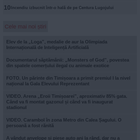
10
Incendiu izbucnit într-o hală de pe Centura Lugojului
Cele mai noi știri
Elev de la „Loga”, medalie de aur la Olimpiada
Internațională de Inteligență Artificială
Documentarul săptămânii: „Monsters of God”, povestea
din spatele comerțului ilegal cu animale exotice
FOTO. Un părinte din Timișoara a primit premiul I la nivel
național la Gala Elevului Reprezentant
VIDEO. Arena „Eroii Timișoarei”, aproximativ 85% gata.
Când va fi montat gazonul și când va fi inaugurat
stadionul
VIDEO. Carambol în zona Metro din Calea Șagului. O
persoană a fost rănită
A vândut anvelope și piese auto ani la rând, dar nu a