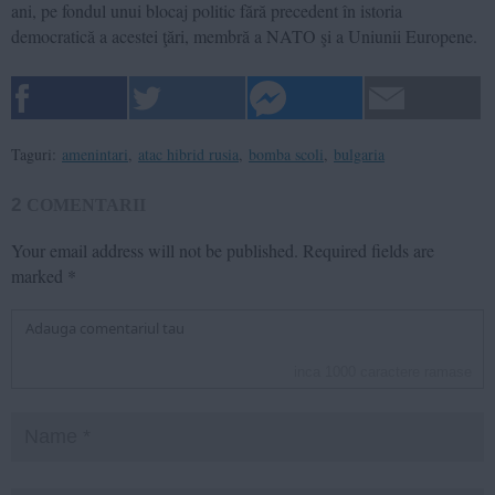
ani, pe fondul unui blocaj politic fără precedent în istoria
democratică a acestei ţări, membră a NATO şi a Uniunii Europene.
Taguri:
amenintari
,
atac hibrid rusia
,
bomba scoli
,
bulgaria
2
COMENTARII
Your email address will not be published.
Required fields are
marked
*
inca
1000
caractere ramase