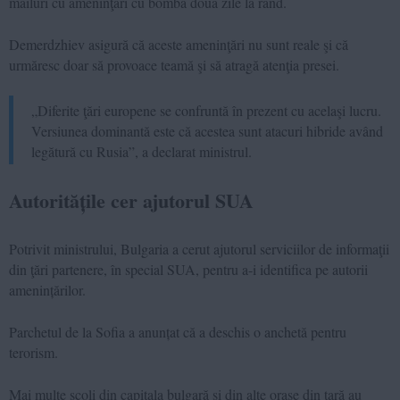
mailuri cu ameninţări cu bombă două zile la rând.
Demerdzhiev asigură că aceste ameninţări nu sunt reale şi că
urmăresc doar să provoace teamă şi să atragă atenţia presei.
„Diferite ţări europene se confruntă în prezent cu acelaşi lucru.
Versiunea dominantă este că acestea sunt atacuri hibride având
legătură cu Rusia”, a declarat ministrul.
Autoritățile cer ajutorul SUA
Potrivit ministrului, Bulgaria a cerut ajutorul serviciilor de informaţii
din ţări partenere, în special SUA, pentru a-i identifica pe autorii
amenințărilor.
Parchetul de la Sofia a anunțat că a deschis o anchetă pentru
terorism.
Mai multe școli din capitala bulgară şi din alte oraşe din ţară au