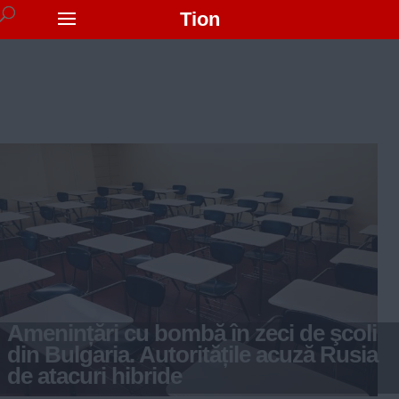
Tion
Amenințări cu bombă în zeci de şcoli
din Bulgaria. Autoritățile acuză Rusia
de atacuri hibride