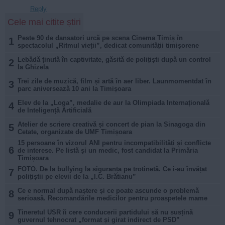
Reply
Cele mai citite știri
Peste 90 de dansatori urcă pe scena Cinema Timiș în
1
spectacolul „Ritmul vieții”, dedicat comunității timișorene
Lebădă ținută în captivitate, găsită de polițiști după un control
2
la Ghizela
Trei zile de muzică, film și artă în aer liber. Launmomentdat în
3
parc aniversează 10 ani la Timișoara
Elev de la „Loga”, medalie de aur la Olimpiada Internațională
4
de Inteligență Artificială
Atelier de scriere creativă și concert de pian la Sinagoga din
5
Cetate, organizate de UMF Timișoara
15 persoane în vizorul ANI pentru incompatibilități și conflicte
6
de interese. Pe listă și un medic, fost candidat la Primăria
Timișoara
FOTO. De la bullying la siguranța pe trotinetă. Ce i-au învățat
7
polițiștii pe elevii de la „I.C. Brătianu”
Ce e normal după naștere și ce poate ascunde o problemă
8
serioasă. Recomandările medicilor pentru proaspetele mame
Tineretul USR îi cere conducerii partidului să nu susțină
9
guvernul tehnocrat „format și girat indirect de PSD”