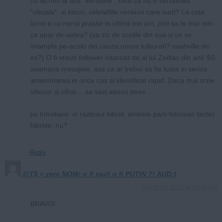
cu lacrimi la asa “versiune”. bine ca nu e versiunea
“oficiala”. si totusi, celelaNte versiuni care sunt? La cata
lume e cu nervii prastie in ultimii trei ani, poti sa te mai miri
ca apar de-astea? (sa zic de scolile din sua si ce se
intampla pe-acolo din cauza unora tulburati? nashville de
ex?) O fi vreun follower intarziat de al lui Zodiac din anii ’60.
seamana mesajele, asa ca ar trebui sa fie luata in serios
amenintarea in orice caz si identificat rapid. Daca mai scrie
ulterior si cifrat… sa vezi atunci stres.
ps Intrebare: in razboiul hibrid, ambele parti folosesc tactici
hibride, nu?
Reply
2!T$ = zero NOW: o fi mult o fi PUTIN ?! AUD:)
March 29, 2023 at 10:48 am
BRAVO!