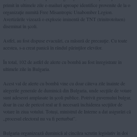
primit în ultimele zile e-mailuri aproape identifice provenite de la o
organizaţie numită Free Misantropic Unabomber Legion.
Avertizările vizează o explozie iminentă de TNT (trinitrotoluen)
diseminat în şcoli.
Astfel, au fost dispuse evacuări, ca măsură de precauţie. Cu toate
acestea, s-a creat panică în rândul părinţilor elevilor.
În total, 102 de astfel de alerte cu bombă au fost înregistrate în
ultimele zile în Bulgaria.
Acest val de alerte cu bombă vine cu doar câteva zile înainte de
alegerile generale de duminică din Bulgaria, unde secţiile de votare
sunt adeseori amplasate în şcoli publice. Potrivit guvernului bulgar,
doar în caz de pericol real ar fi necesară închiderea secţiilor de
votare în ziua votului. Totuși, ministrul de Interne a dat asigurări că
„procesul electoral nu va fi perturbat”.
Bulgaria organizează duminică al cincilea scrutin legislativ în doi