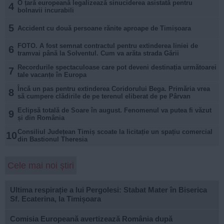
O țară europeană legalizează sinuciderea asistată pentru
4
bolnavii incurabili
5
Accident cu două persoane rănite aproape de Timișoara
FOTO. A fost semnat contractul pentru extinderea liniei de
6
tramvai până la Solventul. Cum va arăta strada Gării
Recordurile spectaculoase care pot deveni destinația următoarei
7
tale vacanțe în Europa
Încă un pas pentru extinderea Coridorului Bega. Primăria vrea
8
să cumpere clădirile de pe terenul eliberat de pe Pârvan
Eclipsă totală de Soare în august. Fenomenul va putea fi văzut
9
și din România
Consiliul Județean Timiș scoate la licitație un spațiu comercial
10
din Bastionul Theresia
Cele mai noi știri
Ultima respirație a lui Pergolesi: Stabat Mater în Biserica
Sf. Ecaterina, la Timișoara
Comisia Europeană avertizează România după