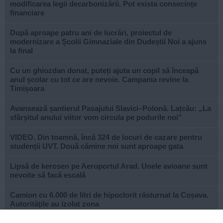
modificarea legii decarbonizării. Pot exista consecințe
financiare
După aproape patru ani de lucrări, proiectul de
modernizare a Școlii Gimnaziale din Dudeștii Noi a ajuns
la final
Cu un ghiozdan donat, puteți ajuta un copil să înceapă
anul școlar cu tot ce are nevoie. Campania revine la
Timișoara
Avansează șantierul Pasajului Slavici–Polonă. Lațcău: „La
sfârșitul anului viitor vom circula pe podurile noi”
VIDEO. Din toamnă, încă 324 de locuri de cazare pentru
studenții UVT. Două cămine noi sunt aproape gata
Lipsă de kerosen pe Aeroportul Arad. Unele avioane sunt
nevoite să facă escală
Camion cu 6.000 de litri de hipoclorit răsturnat la Coșava.
Autoritățile au izolat zona