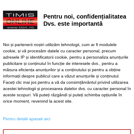
Sculptura Anului, la Timișoara. Când începe votul pentru
Premiul Peter Jecza, în valoare de 8.000 de euro
Pentru noi, confidențialitatea
Canicula accentuează seceta în Banat. Debitele râurilor
Dvs. este importantă
continuă să scadă
Noi și partenerii noștri utilizăm tehnologii, cum ar fi modulele
cookie, și vă procesăm datele cu caracter personal, precum
SERVICII
Redactia
Folosinta Cookie-urilor
adresele IP și identificatorii cookie, pentru a personaliza anunțurile
Termeni si conditii de utilizare
publicitare și conținutul în funcție de interesele dvs., pentru a
Politica de confidentialitate
măsura eficiența anunțurilor și a conținutului și pentru a obține
informații despre publicul care a văzut anunțurile și conținutul.
Regulament postare și moderare comentarii
Faceți clic mai jos pentru a vă da consimțământul privind utilizarea
acestei tehnologii și procesarea datelor dvs. cu caracter personal în
aceste scopuri. Vă puteți răzgândi și puteți schimba opțiunile în
orice moment, revenind la acest site.
Pentru detalii apasati aici
Timiș Online
ISSN 3008-2323