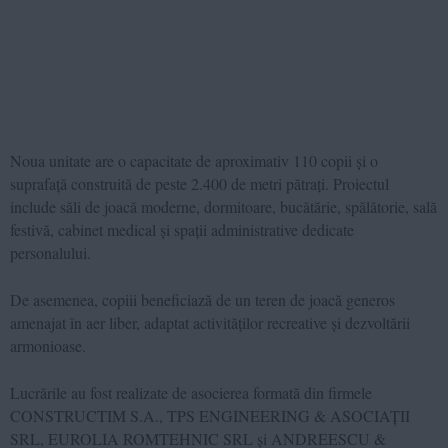
Noua unitate are o capacitate de aproximativ 110 copii și o
suprafață construită de peste 2.400 de metri pătrați. Proiectul
include săli de joacă moderne, dormitoare, bucătărie, spălătorie, sală
festivă, cabinet medical și spații administrative dedicate
personalului.
De asemenea, copiii beneficiază de un teren de joacă generos
amenajat în aer liber, adaptat activităților recreative și dezvoltării
armonioase.
Lucrările au fost realizate de asocierea formată din firmele
CONSTRUCTIM S.A., TPS ENGINEERING & ASOCIAȚII
SRL, EUROLIA ROMTEHNIC SRL și ANDREESCU &