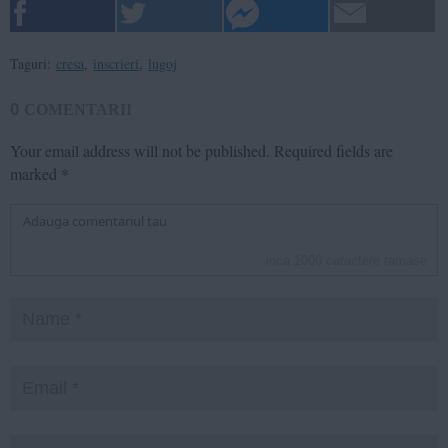
Taguri:
cresa
,
inscrieri
,
lugoj
0
COMENTARII
Your email address will not be published.
Required fields are
marked
*
inca
1000
caractere ramase