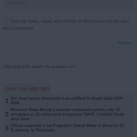
Save my name, email, and website in this browser for the next
time I comment.
Citiți principiile noastre de moderare
aici
!
Cele mai citite știri
Doi tineri actori timișoreni s-au calificat în finala Galei HOP
1
2026
Ministrul Radu Miruță a semnat contractele pentru cele 12
2
elicoptere și 12 radare prin programul SAFE. Livrările încep
anul viitor
Ultima respirație a lui Pergolesi: Stabat Mater în Biserica Sf.
3
Ecaterina, la Timișoara