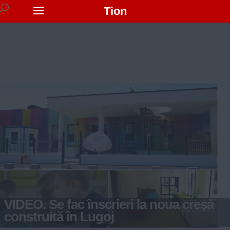
Tion
VIDEO. Se fac înscrieri la noua creșă
construită în Lugoj