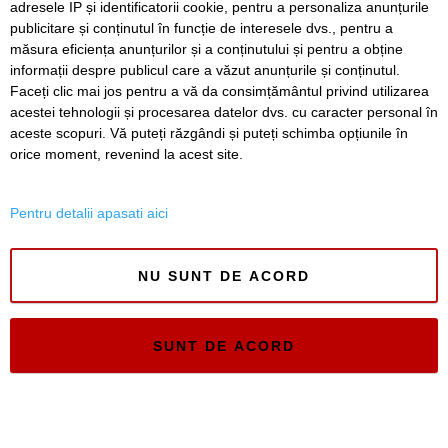
adresele IP și identificatorii cookie, pentru a personaliza anunțurile
publicitare și conținutul în funcție de interesele dvs., pentru a
măsura eficiența anunțurilor și a conținutului și pentru a obține
informații despre publicul care a văzut anunțurile și conținutul.
Faceți clic mai jos pentru a vă da consimțământul privind utilizarea
Timiș Online
acestei tehnologii și procesarea datelor dvs. cu caracter personal în
ISSN 3008-2323
aceste scopuri. Vă puteți răzgândi și puteți schimba opțiunile în
ISSN-L 3008-2323
orice moment, revenind la acest site.
Pentru detalii apasati aici
NU SUNT DE ACORD
SUNT DE ACORD