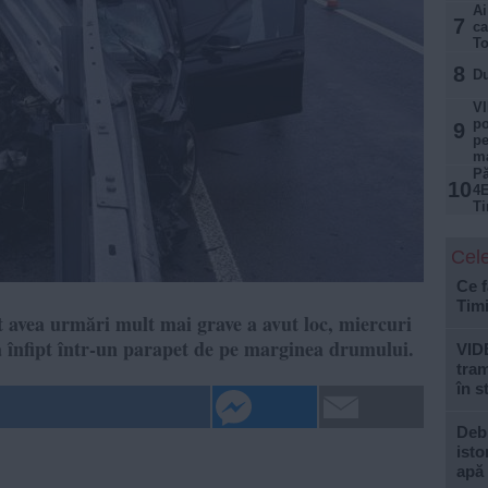
Ai
7
ca
T
8
Du
VI
po
9
pe
ma
Pă
10
4E
Ti
Cele
Ce f
Tim
ut avea urmări mult mai grave a avut loc, miercuri
a înfipt într-un parapet de pe marginea drumului.
VID
tram
în s
Debi
isto
apă