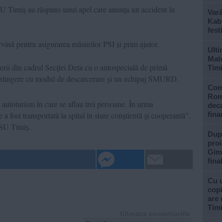
SU Timiș au răspuns unui apel care anunța un accident în
Var
Kabu
fest
tervină pentru asigurarea măsurilor PSI și prim ajutor.
Ulti
Mate
erii din cadrul Secției Deta cu o autospecială de primă
Tim
e stingere cu modul de descarcerare și un echipaj SMURD.
Com
Rom
n autoturism în care se aflau trei persoane. În urma
deca
 a fost transportată la spital în stare conștientă și cooperantă”,
fina
ISU Timiș.
După
proi
Gimn
fina
Cu u
copi
are 
Tim
filtreaza comentariile