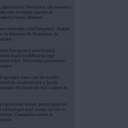
ă japoneză la Timișoara. Un maestru
ki este invitatul special al
ivalului Natsu Matsuri
ma respirație a lui Pergolesi: Stabat
r în Biserica Sf. Ecaterina, la
ișoara
isia Europeană avertizează
ânia după modificarea legii
rbonizării. Pot exista consecințe
nciare
 aproape patru ani de lucrări,
ectul de modernizare a Școlii
aziale din Dudeștii Noi a ajuns la
l
n ghiozdan donat, puteți ajuta un
l să înceapă anul școlar cu tot ce
nevoie. Campania revine la
ișoara