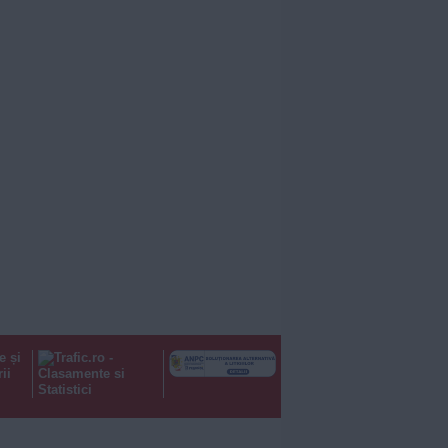
e și
ii