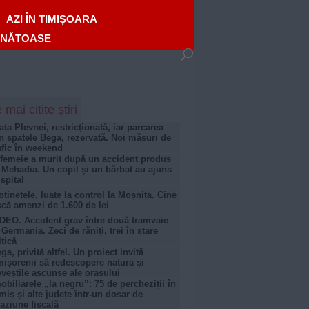
AZI ÎN TIMIȘOARA
ĂNĂTOASE
 mai citite știri
ața Plevnei, restricționată, iar parcarea
n spatele Bega, rezervată. Noi măsuri de
afic în weekend
femeie a murit după un accident produs
 Mehadia. Un copil și un bărbat au ajuns
 spital
otinetele, luate la control la Moșnița. Cine
scă amenzi de 1.600 de lei
DEO. Accident grav între două tramvaie
 Germania. Zeci de răniți, trei în stare
itică
ga, privită altfel. Un proiect invită
mișorenii să redescopere natura și
veștile ascunse ale orașului
obiliarele „la negru”: 75 de percheziții în
miș și alte județe într-un dosar de
aziune fiscală