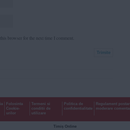
his browser for the next time I comment.
ia
Folosinta
Termeni si
Politica de
Regulament postar
Cookie-
conditii de
confidentialitate
moderare comentar
urilor
utilizare
Timiș Online