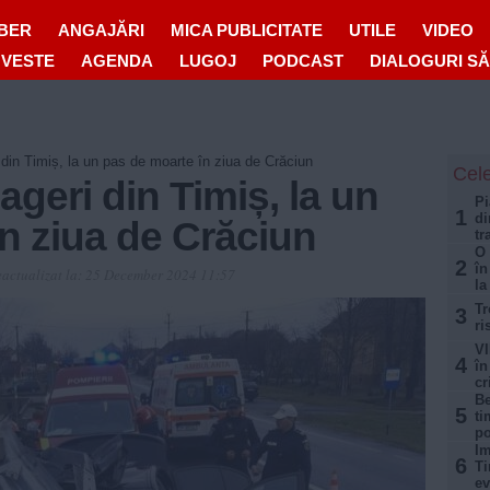
IBER
ANGAJĂRI
MICA PUBLICITATE
UTILE
VIDEO
OVESTE
AGENDA
LUGOJ
PODCAST
DIALOGURI S
 din Timiș, la un pas de moarte în ziua de Crăciun
Cele
ageri din Timiș, la un
Pi
1
di
n ziua de Crăciun
tr
O 
2
în
actualizat la:
25 December 2024 11:57
la
Tr
3
ri
VI
4
în
cr
Be
5
ti
po
Im
6
Ti
ev