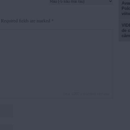
Avan
Polo
viit
Required fields are marked
*
VIDE
de c
căm
inca
1000
caractere ramase