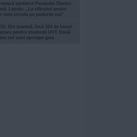
sează șantierul Pasajului Slavici–
nă. Lațcău: „La sfârșitul anului
or vom circula pe podurile noi”
O. Din toamnă, încă 324 de locuri
azare pentru studenții UVT. Două
ine noi sunt aproape gata