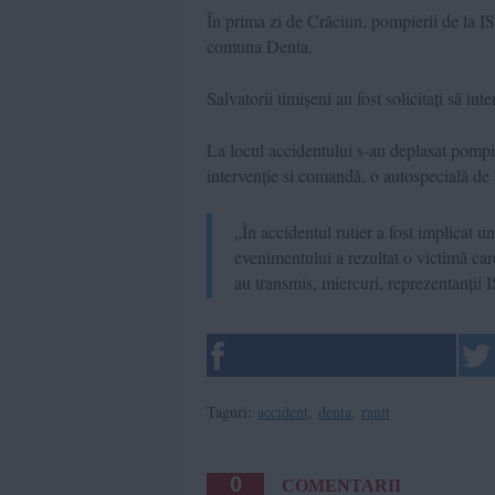
În prima zi de Crăciun, pompierii de la I
comuna Denta.
Salvatorii timișeni au fost solicitați să in
La locul accidentului s-au deplasat pompi
intervenție si comandă, o autospecială d
„În accidentul rutier a fost implicat u
evenimentului a rezultat o victimă care
au transmis, miercuri, reprezentanții 
Taguri:
accident
,
denta
,
ranit
0
COMENTARII