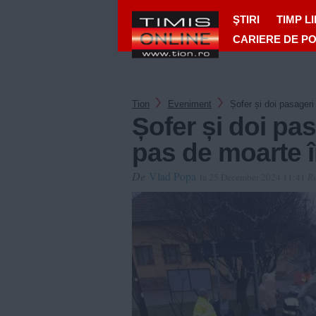
ŞTIRI
TIMP L
CARIERE DE P
Tion
Eveniment
Șofer și doi pasageri
Șofer și doi pas
pas de moarte î
De
Vlad Popa
la 25 December 2024 11:41
Re