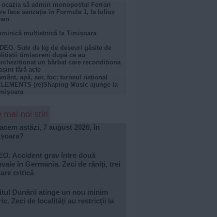
 ocazia să admiri monopostul Ferrari
re face senzație în Formula 1, la Iulius
own
minică multietnică la Timișoara
DEO. Sute de kg de deșeuri găsite de
lițiștii timișoreni după ce au
rcheziționat un bărbat care recondiționa
șini fără acte
mânt, apă, aer, foc: turneul național
LEMENTS (re)Shaping Music ajunge la
mișoara
 mai noi știri
acem astăzi, 7 august 2026, în
ișoara?
EO. Accident grav între două
vaie în Germania. Zeci de răniți, trei
tare critică
tul Dunării atinge un nou minim
ric. Zeci de localități au restricții la