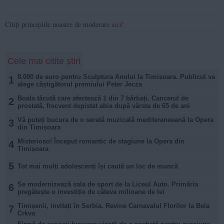
Citiți principiile noastre de moderare
aici
!
Cele mai citite știri
8.000 de euro pentru Sculptura Anului la Timișoara. Publicul va
1
alege câștigătorul premiului Peter Jecza
Boala tăcută care afectează 1 din 7 bărbați. Cancerul de
2
prostată, frecvent depistat abia după vârsta de 65 de ani
Vă puteți bucura de o serată muzicală mediteraneeană la Opera
3
din Timișoara
Misterioso! Început romantic de stagiune la Opera din
4
Timișoara
5
Tot mai mulți adolescenți își caută un loc de muncă
Se modernizează sala de sport de la Liceul Auto. Primăria
6
pregătește o investiție de câteva milioane de lei
Timișenii, invitați în Serbia. Revine Carnavalul Florilor la Bela
7
Crkva