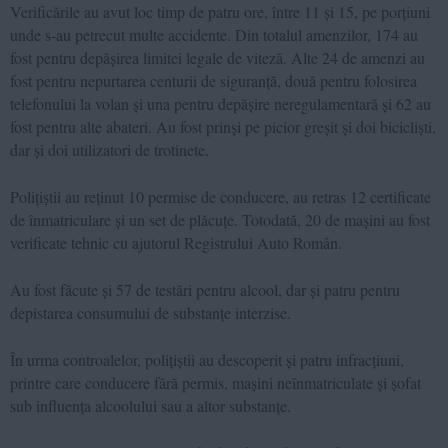
Verificările au avut loc timp de patru ore, între 11 și 15, pe porțiuni
unde s-au petrecut multe accidente. Din totalul amenzilor, 174 au
fost pentru depășirea limitei legale de viteză. Alte 24 de amenzi au
fost pentru nepurtarea centurii de siguranță, două pentru folosirea
telefonului la volan și una pentru depășire neregulamentară și 62 au
fost pentru alte abateri. Au fost prinși pe picior greșit și doi bicicliști,
dar și doi utilizatori de trotinete.
Polițiștii au reținut 10 permise de conducere, au retras 12 certificate
de înmatriculare și un set de plăcuțe. Totodată, 20 de mașini au fost
verificate tehnic cu ajutorul Registrului Auto Român.
Au fost făcute și 57 de testări pentru alcool, dar și patru pentru
depistarea consumului de substanțe interzise.
În urma controalelor, polițiștii au descoperit și patru infracțiuni,
printre care conducere fără permis, mașini neînmatriculate și șofat
sub influența alcoolului sau a altor substanțe.