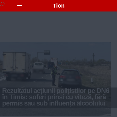
Tion
Rezultatul acțiunii polițiștilor pe DN6
în Timiș: șoferi prinși cu viteză, fără
permis sau sub influența alcoolului