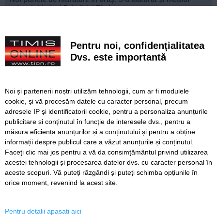
privat inițiativei Primăriei Timișoara
„Recidivă” la baza sportivă din Dacia. Primăria a ridicat
niște echipamente amplasate ilegal
Pentru noi, confidențialitatea
Lucrări ale SDM în Timișoara, astăzi, 8 august
Dvs. este importantă
Ce facem astăzi, 8 august 2026, în Timișoara?
Noi și partenerii noștri utilizăm tehnologii, cum ar fi modulele
Cum arată televizorul care schimbă serile de acasă, fără
cookie, și vă procesăm datele cu caracter personal, precum
complicații
adresele IP și identificatorii cookie, pentru a personaliza anunțurile
publicitare și conținutul în funcție de interesele dvs., pentru a
Nouă copaci căzuți, dintre care patru pe mașini, la
Timișoara, în urma furtunii
măsura eficiența anunțurilor și a conținutului și pentru a obține
informații despre publicul care a văzut anunțurile și conținutul.
Faceți clic mai jos pentru a vă da consimțământul privind utilizarea
acestei tehnologii și procesarea datelor dvs. cu caracter personal în
aceste scopuri. Vă puteți răzgândi și puteți schimba opțiunile în
SERVICII
Redactia
Folosinta Cookie-urilor
orice moment, revenind la acest site.
Termeni si conditii de utilizare
Politica de confidentialitate
Pentru detalii apasati aici