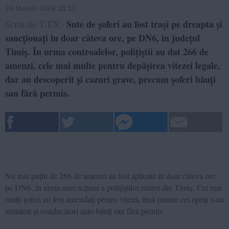
24 March 2026 10:12
Scris de T.EX
Sute de șoferi au fost trași pe dreapta și
-
sancționați în doar câteva ore, pe DN6, în județul
Timiș. În urma controalelor, polițiștii au dat 266 de
amenzi, cele mai multe pentru depășirea vitezei legale,
dar au descoperit și cazuri grave, precum șoferi băuți
sau fără permis.
Nu mai puțin de 266 de amenzi au fost aplicate în doar câteva ore
pe DN6, în urma unei acțiuni a polițiștilor rutieri din Timiș. Cei mai
mulți șoferi au fost amendați pentru viteză, însă printre cei opriți s-au
numărat și conducători auto băuți sau fără permis.