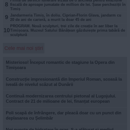
Firmă de servicii funerare vizată de o anchetă pentru evaziune
8
fiscală de aproape jumatate de million de lei. Șase percheziții în
Timiș
Jandarmeria Timiș, în doliu. Ciprian-Florin Glava, jandarm cu
9
20 de ani de carieră, a murit la doar 45 de ani
PROGRAM. Nouă sculpturi, trei zile de creație în aer liber la
10
Timișoara. Muzeul Satului Bănățean găzduiește prima tabără de
sculptură
Cele mai noi știri
Misterioso! Început romantic de stagiune la Opera din
Timișoara
Construcție impresionantă din Imperiul Roman, scoasă la
iveală de nivelul scăzut al Dunării
Continuă modernizarea centrului pietonal al Lugojului.
Contract de 21 de milioane de lei, finanțat european
Poli scapă de înfrângere, dar pleacă doar cu un punct din
deplasarea cu Șelimbăr
Noi puncte de hidratare în oraș. S-a alăturat și mediul