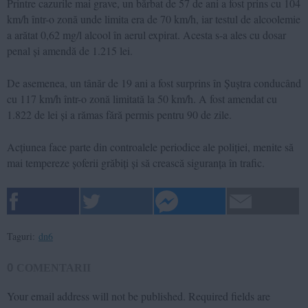
Printre cazurile mai grave, un bărbat de 57 de ani a fost prins cu 104
km/h într-o zonă unde limita era de 70 km/h, iar testul de alcoolemie
a arătat 0,62 mg/l alcool în aerul expirat. Acesta s-a ales cu dosar
penal și amendă de 1.215 lei.
De asemenea, un tânăr de 19 ani a fost surprins în Șuștra conducând
cu 117 km/h într-o zonă limitată la 50 km/h. A fost amendat cu
1.822 de lei și a rămas fără permis pentru 90 de zile.
Acțiunea face parte din controalele periodice ale poliției, menite să
mai tempereze șoferii grăbiți și să crească siguranța în trafic.
Taguri:
dn6
0
COMENTARII
Your email address will not be published.
Required fields are