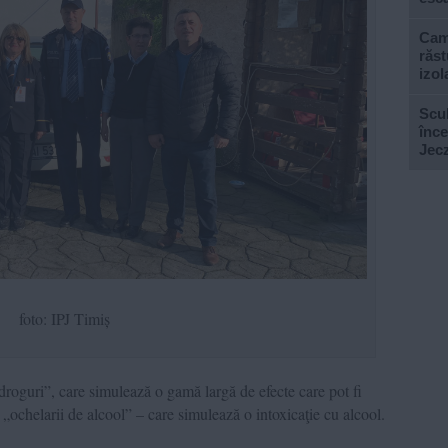
Cami
răst
izol
Scul
înce
Jecz
foto: IPJ Timiș
 droguri”, care simulează o gamă largă de efecte care pot fi
„ochelarii de alcool” – care simulează o intoxicaţie cu alcool.