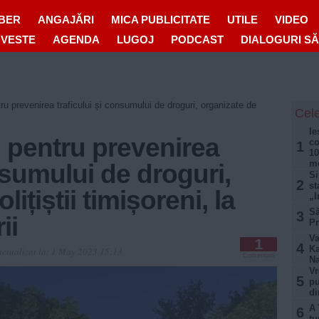
IBER
ANGAJĂRI
MICA PUBLICITATE
UTILE
VIDEO
OVESTE
AGENDA
LUGOJ
PODCAST
DIALOGURI S
ru prevenirea traficului și consumului de droguri, organizate de
Cele
Ie
i pentru prevenirea
co
1
10
mo
nsumului de droguri,
Si
2
st
ițiștii timișoreni, la
„I
Să
3
ii
Pr
Va
1
4
Ka
ctualizat la:
1 May 2023 15:13
Comentarii
Na
Vr
5
pu
di
A 
6
tu