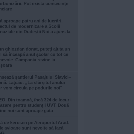
rbonizării. Pot exista consecințe
nciare
 aproape patru ani de lucrări,
ectul de modernizare a Școlii
aziale din Dudeștii Noi a ajuns la
l
n ghiozdan donat, puteți ajuta un
l să înceapă anul școlar cu tot ce
nevoie. Campania revine la
ișoara
sează șantierul Pasajului Slavici–
nă. Lațcău: „La sfârșitul anului
or vom circula pe podurile noi”
O. Din toamnă, încă 324 de locuri
azare pentru studenții UVT. Două
ine noi sunt aproape gata
ă de kerosen pe Aeroportul Arad.
e avioane sunt nevoite să facă
ală