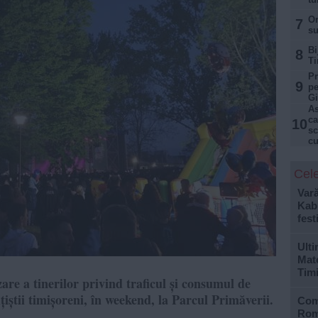
Or
7
su
Bi
8
Ti
Pr
9
pe
Gi
As
ca
10
sc
cu
Cele
Var
Kabu
fest
Ulti
Mate
Tim
zare a tinerilor privind traficul și consumul de
ițiștii timișoreni, în weekend, la Parcul Primăverii.
Com
Rom