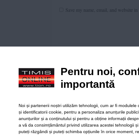
Save my name, email, and website in t
Citiți principiile noastre de moderare
aici
!
Pentru noi, conf
Anubis
importantă
Astia de la sectia 5 sunt glumeti
drogheaza si face scandal… m-au 
Noi și partenerii noștri utilizăm tehnologii, cum ar fi module
și identificatorii cookie, pentru a personaliza anunțurile public
Reply
anunțurilor și a conținutului și pentru a obține informații despr
a vă da consimțământul privind utilizarea acestei tehnologii ș
puteți răzgândi și puteți schimba opțiunile în orice moment, re
SERVICII
Redact