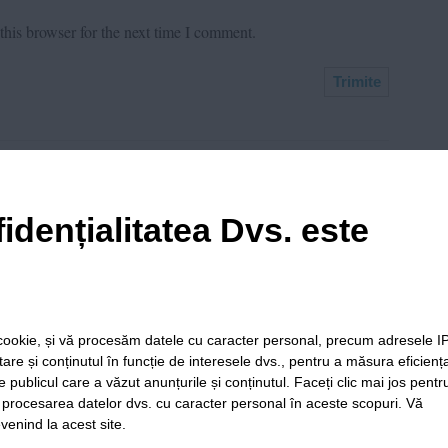
his browser for the next time I comment.
idențialitatea Dvs. este
May 2, 2023 at 11:53 am
 rau :))) Cand i-am sunat sa le spun ca o grupare se
trimis la plimbare.
le cookie, și vă procesăm datele cu caracter personal, precum adresele I
itare și conținutul în funcție de interesele dvs., pentru a măsura eficienț
e publicul care a văzut anunțurile și conținutul. Faceți clic mai jos pentr
i procesarea datelor dvs. cu caracter personal în aceste scopuri. Vă
venind la acest site.
ia
Folosinta
Termeni si
Politica de
Regulament postar
Cookie-
conditii de
confidentialitate
moderare comentar