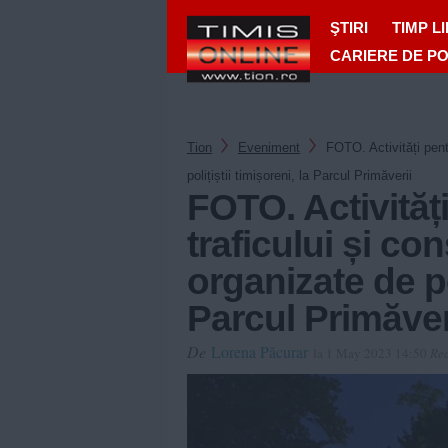
ŞTIRI
TIMP L
CARIERE DE P
Tion
Eveniment
FOTO. Activități pent
polițiștii timișoreni, la Parcul Primăverii
FOTO. Activităț
traficului și co
organizate de pol
Parcul Primăver
De
Lorena Păcurar
la 1 May 2023 14:50
Rea