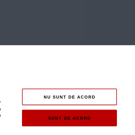
NU SUNT DE ACORD
P
a
u
SUNT DE ACORD
e și
ii