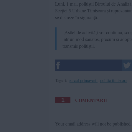
Luni, 1 mai, polițiștii Biroului de Analiză
Secției 5 Urbane Timișoara și reprezentanț
se distreze în siguranță.
„Astfel de activități vor continua, sco
într-un mod sănătos, precum și adopta
transmis polițiștii.
Taguri:
parcul primaverii
,
politia timisoara
1
COMENTARII
Your email address will not be published.