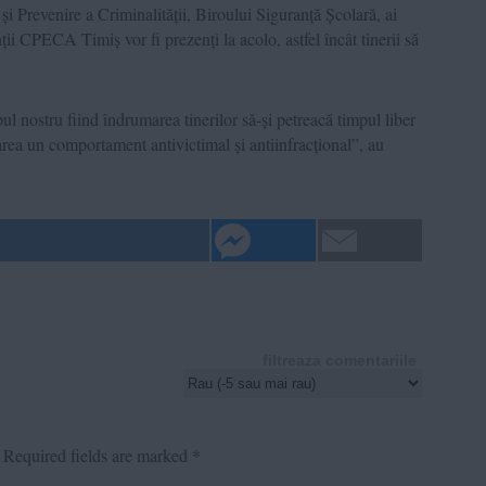
 și Prevenire a Criminalității, Biroului Siguranță Școlară, ai
ii CPECA Timiș vor fi prezenți la acolo, astfel încât tinerii să
pul nostru fiind îndrumarea tinerilor să-și petreacă timpul liber
rea un comportament antivictimal și antiinfracțional”, au
filtreaza comentariile
Required fields are marked
*