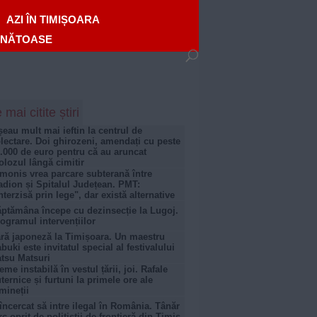
AZI ÎN TIMIȘOARA
ĂNĂTOASE
 mai citite știri
șeau mult mai ieftin la centrul de
lectare. Doi ghirozeni, amendați cu peste
.000 de euro pentru că au aruncat
lozul lângă cimitir
monis vrea parcare subterană între
adion și Spitalul Județean. PMT:
nterzisă prin lege", dar există alternative
ptămâna începe cu dezinsecție la Lugoj.
ogramul intervențiilor
ră japoneză la Timișoara. Un maestru
buki este invitatul special al festivalului
tsu Matsuri
eme instabilă în vestul țării, joi. Rafale
ternice și furtuni la primele ore ale
mineții
încercat să intre ilegal în România. Tânăr
rc oprit de polițiștii de frontieră din Timiș