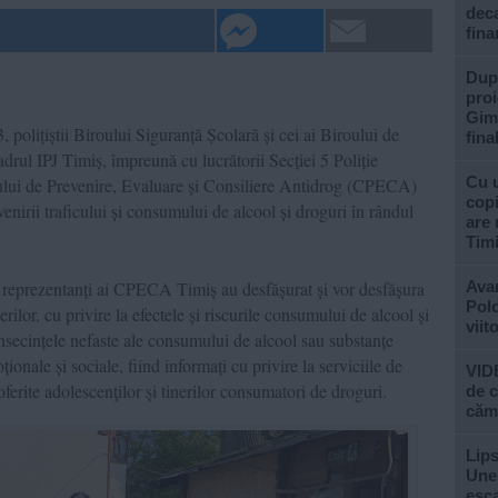
deca
fina
După
proi
Gimn
, polițiștii Biroului Siguranță Școlară și cei ai Biroului de
fina
adrul IPJ Timiș, împreună cu lucrătorii Secției 5 Poliție
Cu u
ului de Prevenire, Evaluare și Consiliere Antidrog (CPECA)
copi
venirii traficului și consumului de alcool și droguri în rândul
are 
Tim
și reprezentanți ai CPECA Timiș au desfășurat și vor desfășura
Avan
Polo
erilor, cu privire la efectele și riscurile consumului de alcool și
viit
nsecințele nefaste ale consumului de alcool sau substanțe
ionale și sociale, fiind informați cu privire la serviciile de
VIDE
oferite adolescenţilor şi tinerilor consumatori de droguri.
de c
căm
Lips
Unel
esc