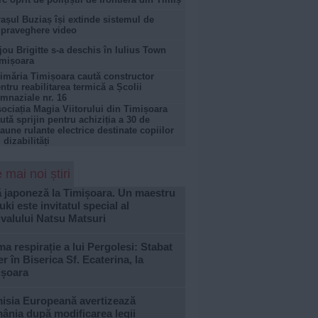
așul Buziaș își extinde sistemul de
praveghere video
jou Brigitte s-a deschis în Iulius Town
mișoara
imăria Timișoara caută constructor
ntru reabilitarea termică a Școlii
mnaziale nr. 16
ociația Magia Viitorului din Timișoara
ută sprijin pentru achiziția a 30 de
aune rulante electrice destinate copiilor
 dizabilități
 mai noi știri
ă japoneză la Timișoara. Un maestru
ki este invitatul special al
ivalului Natsu Matsuri
ma respirație a lui Pergolesi: Stabat
r în Biserica Sf. Ecaterina, la
ișoara
isia Europeană avertizează
ânia după modificarea legii