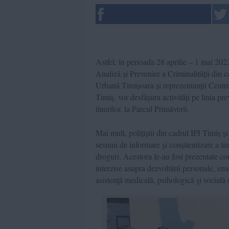
Astfel, în perioada 28 aprilie – 1 mai 2023
Analiză și Prevenire a Criminalității din c
Urbană Timișoara și reprezentanții Centr
Timiș, vor desfășura activități pe linia pre
tinerilor, la Parcul Primăverii.
Mai mult, polițiștii din cadrul IPJ Timiș 
sesiuni de informare și conștientizare a tin
droguri. Acestora le-au fost prezentate co
interzise asupra dezvoltării personale, emoț
asistenţă medicală, psihologică şi socială 