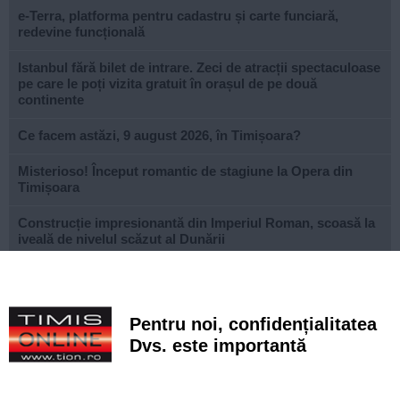
e-Terra, platforma pentru cadastru și carte funciară,
redevine funcțională
Istanbul fără bilet de intrare. Zeci de atracții spectaculoase
pe care le poți vizita gratuit în orașul de pe două
continente
Ce facem astăzi, 9 august 2026, în Timișoara?
Misterioso! Început romantic de stagiune la Opera din
Timișoara
Construcție impresionantă din Imperiul Roman, scoasă la
iveală de nivelul scăzut al Dunării
Continuă modernizarea centrului pietonal al Lugojului.
Contract de 21 de milioane de lei, finanțat european
Pentru noi, confidențialitatea
Poli scapă de înfrângere, dar pleacă doar cu un punct din
deplasarea cu Șelimbăr
Dvs. este importantă
Noi puncte de hidratare în oraș. S-a alăturat și mediul
privat inițiativei Primăriei Timișoara