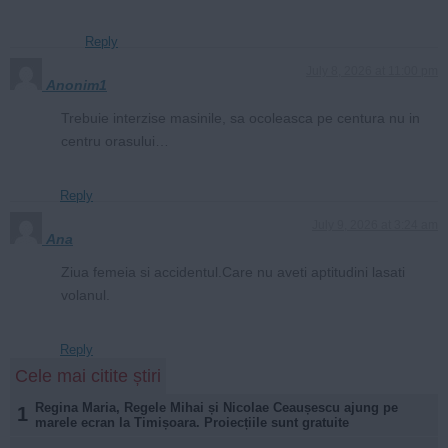
Reply
July 8, 2026 at 11:00 pm
Anonim1
Trebuie interzise masinile, sa ocoleasca pe centura nu in
centru orasului…
Reply
July 9, 2026 at 3:24 am
Ana
Ziua femeia si accidentul.Care nu aveti aptitudini lasati
volanul.
Reply
Cele mai citite știri
Regina Maria, Regele Mihai și Nicolae Ceaușescu ajung pe
1
marele ecran la Timișoara. Proiecțiile sunt gratuite