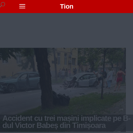
Tion
Accident cu trei mașini implicate pe B-
dul Victor Babeș din Timișoara