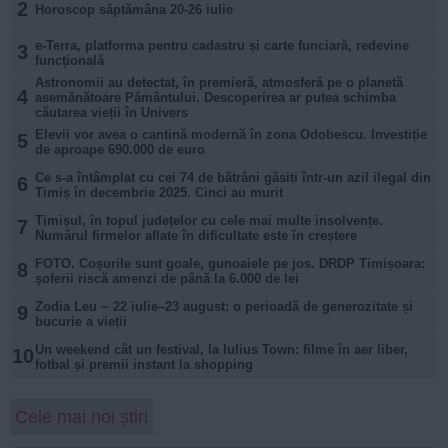
2
Horoscop săptămâna 20-26 iulie
e-Terra, platforma pentru cadastru și carte funciară, redevine
3
funcțională
Astronomii au detectat, în premieră, atmosferă pe o planetă
4
asemănătoare Pământului. Descoperirea ar putea schimba
căutarea vieții în Univers
Elevii vor avea o cantină modernă în zona Odobescu. Investiție
5
de aproape 690.000 de euro
Ce s-a întâmplat cu cei 74 de bătrâni găsiți într-un azil ilegal din
6
Timiș în decembrie 2025. Cinci au murit
Timișul, în topul județelor cu cele mai multe insolvențe.
7
Numărul firmelor aflate în dificultate este în creștere
FOTO. Coșurile sunt goale, gunoaiele pe jos. DRDP Timișoara:
8
șoferii riscă amenzi de până la 6.000 de lei
Zodia Leu ~ 22 iulie–23 august: o perioadă de generozitate și
9
bucurie a vieții
Un weekend cât un festival, la Iulius Town: filme în aer liber,
10
fotbal și premii instant la shopping
Cele mai noi știri