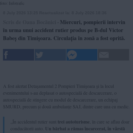
foto: Infotrafic
8 July 2026 13:25
Reactualizat la:
8 July 2026 18:36
Scris de Oana Bocănici
Miercuri, pompierii intervin
-
în urma unui accident rutier produs pe B-dul Victor
Babeș din Timișoara. Circulația în zonă a fost oprită.
A fost alertat Detașamentul 2 Pompieri Timișoara și la locul
evenimentului s-au deplasat o autospecială de descarcerare, o
autospecială de stingere cu modul de descarcerare, un echipaj
SMURD, precum și două ambulanțe SAJ, dintre care una cu medic.
trei autoturisme
„În accidentul rutier sunt
, în care se aflau doar
Un bărbat a rămas încarcerat, în vârstă
conducătorii auto.