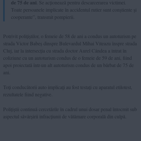
de 75 de ani
. Se acționează pentru descarcerarea victimei.
Toate persoanele implicate în accidentul rutier sunt conștiente și
cooperante”, transmit pompierii.
Potrivit polițiștilor, o femeie de 58 de ani a condus un autoturism pe
strada Victor Babeș dinspre Bulevardul Mihai Viteazu înspre strada
Cluj, iar la intersecția cu strada doctor Aurel Cândea a intrat în
coliziune cu un autoturism condus de o femeie de 59 de ani, fiind
apoi proiectată într-un alt autoturism condus de un bărbat de 75 de
ani.
Toți conducătorii auto implicați au fost testați cu aparatul etilotest,
rezultatele fiind negative.
Polițiștii continuă cercetările în cadrul unui dosar penal întocmit sub
aspectul săvârșirii infracțiunii de vătămare corporală din culpă.