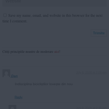
Save my name, email, and website in this browser for the next
time I comment.
Citiți principiile noastre de moderare
aici
!
July 8, 2026 at 2:09 pm
Dan
Indisciplina bicicliștilor lovește din nou
Reply
July 8, 2026 at 2:36 pm