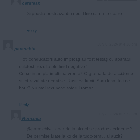
cetatean
Si prostia posteaza din nou. Bine ca nu te doare
Reply
July 8, 2026 at 4:16 pm
paraschiv
“Toți conducătorii auto implicați au fost testați cu aparatul
etilotest, rezultatele fiind negative.”
Ce se intampla in ultima vreme? O gramada de accidente
si tot rezultate negative. Rusinea lumii. S-au lasat toti de
baut? Nu mai recunosc soferul roman.
Reply
July 8, 2026 at 7:22 pm
Romania
@paraschiva: doar de la alcool se produc accidente?
De permise luate la kg de la tudo-temu, ai auzit?