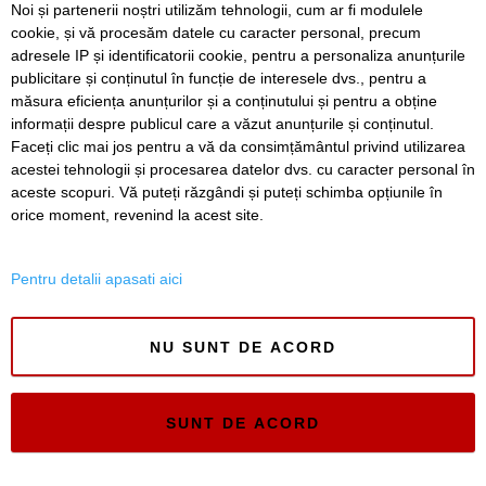
Noi și partenerii noștri utilizăm tehnologii, cum ar fi modulele
cookie, și vă procesăm datele cu caracter personal, precum
„Recidivă” la baza sportivă din Dacia. Primăria a ridicat
niște echipamente amplasate ilegal
adresele IP și identificatorii cookie, pentru a personaliza anunțurile
publicitare și conținutul în funcție de interesele dvs., pentru a
Lucrări ale SDM în Timișoara, astăzi, 8 august
măsura eficiența anunțurilor și a conținutului și pentru a obține
informații despre publicul care a văzut anunțurile și conținutul.
Faceți clic mai jos pentru a vă da consimțământul privind utilizarea
acestei tehnologii și procesarea datelor dvs. cu caracter personal în
aceste scopuri. Vă puteți răzgândi și puteți schimba opțiunile în
SERVICII
Redactia
Folosinta Cookie-urilor
orice moment, revenind la acest site.
Termeni si conditii de utilizare
Politica de confidentialitate
Pentru detalii apasati aici
Regulament postare și moderare comentarii
NU SUNT DE ACORD
SUNT DE ACORD
Timiș Online
ISSN 3008-2323