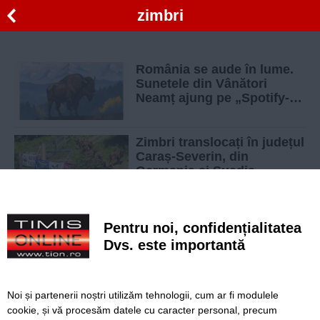
zimbri
România se aude în lume.
Sunetele din Vânători
Neamț ajung pe „Spotify-ul
naturii”
Zimbri translocați în județul
Caraș-Severin, din
Germania și Suedia.
Misiunea lor este să
repopuleze zona
FOTO. Imagini
Pentru noi, confidențialitatea
spectaculoase cu zimbri în
libertate, surprinse în
Dvs. este importantă
pădurile din România
Exploreaza Tara Hategului pe bicicleta!
Noi și partenerii noștri utilizăm tehnologii, cum ar fi modulele
cookie, și vă procesăm datele cu caracter personal, precum