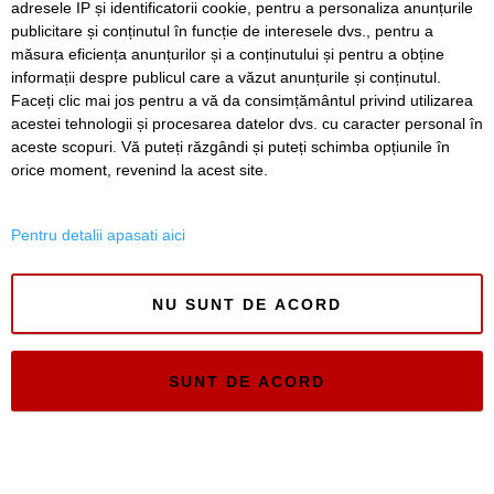
adresele IP și identificatorii cookie, pentru a personaliza anunțurile
publicitare și conținutul în funcție de interesele dvs., pentru a
măsura eficiența anunțurilor și a conținutului și pentru a obține
SERVICII
Redactia
Folosinta Cookie-urilor
informații despre publicul care a văzut anunțurile și conținutul.
Termeni si conditii de utilizare
Faceți clic mai jos pentru a vă da consimțământul privind utilizarea
Politica de confidentialitate
acestei tehnologii și procesarea datelor dvs. cu caracter personal în
Regulament postare și moderare comentarii
aceste scopuri. Vă puteți răzgândi și puteți schimba opțiunile în
orice moment, revenind la acest site.
Pentru detalii apasati aici
NU SUNT DE ACORD
Timiș Online
ISSN 3008-2323
ISSN-L 3008-2323
SUNT DE ACORD