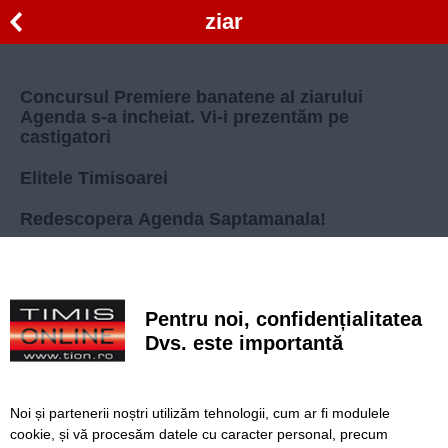
ziar
Concursul Premiere banatene al ziarului
Agenda s-a incheiat. Vi-i prezentăm pe
castigatori
Elitele Timisoarei
Redescopera Agenda Saptamanala!
Ziua de Vest revine pe piaţă, într-un nou format
Presarii joacă fotbal?!
Pentru noi, confidențialitatea
Înapoi
Înainte
Dvs. este importantă
Noi și partenerii noștri utilizăm tehnologii, cum ar fi modulele
SERVICII
Redactia
Folosinta Cookie-urilor
cookie, și vă procesăm datele cu caracter personal, precum