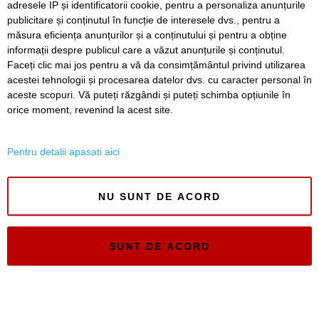
Termeni si conditii de utilizare
adresele IP și identificatorii cookie, pentru a personaliza anunțurile
publicitare și conținutul în funcție de interesele dvs., pentru a
Politica de confidentialitate
măsura eficiența anunțurilor și a conținutului și pentru a obține
Regulament postare și moderare comentarii
informații despre publicul care a văzut anunțurile și conținutul.
Faceți clic mai jos pentru a vă da consimțământul privind utilizarea
acestei tehnologii și procesarea datelor dvs. cu caracter personal în
aceste scopuri. Vă puteți răzgândi și puteți schimba opțiunile în
orice moment, revenind la acest site.
Timiș Online
Pentru detalii apasati aici
ISSN 3008-2323
ISSN-L 3008-2323
NU SUNT DE ACORD
SUNT DE ACORD