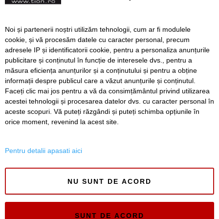
200.000 de oameni
imunizați complet
67 de vaccinări în weekend,
Noi și partenerii noștri utilizăm tehnologii, cum ar fi modulele
la piața Mehala. Puțin peste
cookie, și vă procesăm datele cu caracter personal, precum
300 de imunizări în Timiș,
adresele IP și identificatorii cookie, pentru a personaliza anunțurile
duminică
publicitare și conținutul în funcție de interesele dvs., pentru a
măsura eficiența anunțurilor și a conținutului și pentru a obține
Înapoi
Înainte
informații despre publicul care a văzut anunțurile și conținutul.
Faceți clic mai jos pentru a vă da consimțământul privind utilizarea
acestei tehnologii și procesarea datelor dvs. cu caracter personal în
aceste scopuri. Vă puteți răzgândi și puteți schimba opțiunile în
SERVICII
Redactia
Folosinta Cookie-urilor
orice moment, revenind la acest site.
Termeni si conditii de utilizare
Politica de confidentialitate
Pentru detalii apasati aici
Regulament postare și moderare comentarii
NU SUNT DE ACORD
SUNT DE ACORD