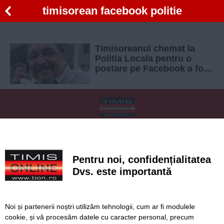
timisorean facebook politie
Timisoreanul chemat la
Politia Locala pentru o
postare pe Facebook a fost
amendat. Merge in instanta
SERVICII
Redactia
Folosinta Cookie-urilor
Termeni si conditii de utilizare
Politica de confidentialitate
Pentru noi, confidențialitatea
Regulament postare și moderare comentarii
Dvs. este importantă
Noi și partenerii noștri utilizăm tehnologii, cum ar fi modulele
cookie, și vă procesăm datele cu caracter personal, precum