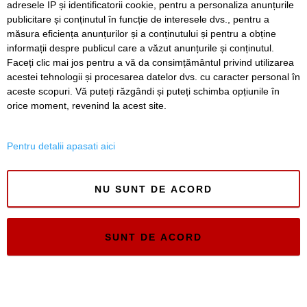
adresele IP și identificatorii cookie, pentru a personaliza anunțurile
publicitare și conținutul în funcție de interesele dvs., pentru a
Timiș Online
măsura eficiența anunțurilor și a conținutului și pentru a obține
ISSN 3008-2323
informații despre publicul care a văzut anunțurile și conținutul.
ISSN-L 3008-2323
Faceți clic mai jos pentru a vă da consimțământul privind utilizarea
acestei tehnologii și procesarea datelor dvs. cu caracter personal în
aceste scopuri. Vă puteți răzgândi și puteți schimba opțiunile în
orice moment, revenind la acest site.
Pentru detalii apasati aici
NU SUNT DE ACORD
SUNT DE ACORD