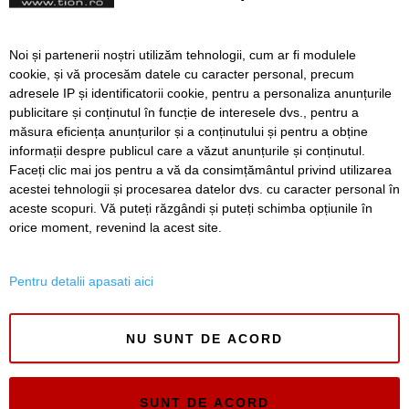
netimbrate riscă amenzi
usturătoare
Contrabandist de țigări
Noi și partenerii noștri utilizăm tehnologii, cum ar fi modulele
prins de polițiști la Deta
cookie, și vă procesăm datele cu caracter personal, precum
adresele IP și identificatorii cookie, pentru a personaliza anunțurile
publicitare și conținutul în funcție de interesele dvs., pentru a
măsura eficiența anunțurilor și a conținutului și pentru a obține
Înapoi
Înainte
informații despre publicul care a văzut anunțurile și conținutul.
Faceți clic mai jos pentru a vă da consimțământul privind utilizarea
acestei tehnologii și procesarea datelor dvs. cu caracter personal în
aceste scopuri. Vă puteți răzgândi și puteți schimba opțiunile în
SERVICII
Redactia
Folosinta Cookie-urilor
orice moment, revenind la acest site.
Termeni si conditii de utilizare
Politica de confidentialitate
Pentru detalii apasati aici
Regulament postare și moderare comentarii
NU SUNT DE ACORD
SUNT DE ACORD