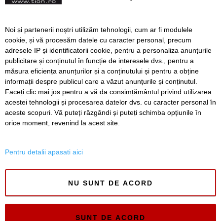
Programul Brantner de
Noi și partenerii noștri utilizăm tehnologii, cum ar fi modulele
spălare a străzilor în
cookie, și vă procesăm datele cu caracter personal, precum
săptămâna 20-25 iulie.
adresele IP și identificatorii cookie, pentru a personaliza anunțurile
Mutați mașinile!
publicitare și conținutul în funcție de interesele dvs., pentru a
măsura eficiența anunțurilor și a conținutului și pentru a obține
Înapoi
Înainte
informații despre publicul care a văzut anunțurile și conținutul.
Faceți clic mai jos pentru a vă da consimțământul privind utilizarea
acestei tehnologii și procesarea datelor dvs. cu caracter personal în
aceste scopuri. Vă puteți răzgândi și puteți schimba opțiunile în
SERVICII
Redactia
Folosinta Cookie-urilor
orice moment, revenind la acest site.
Termeni si conditii de utilizare
Politica de confidentialitate
Pentru detalii apasati aici
Regulament postare și moderare comentarii
NU SUNT DE ACORD
SUNT DE ACORD