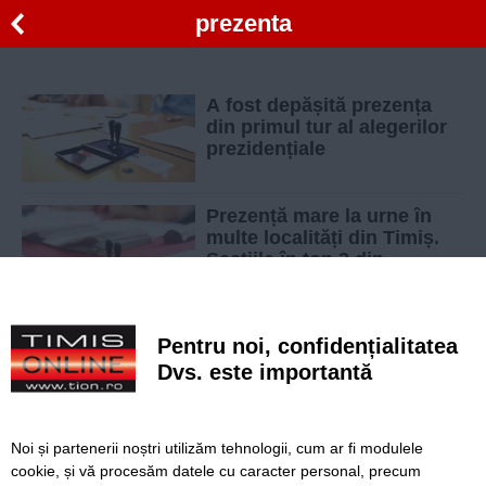
prezenta
A fost depășită prezența
din primul tur al alegerilor
prezidențiale
Prezență mare la urne în
multe localități din Timiș.
Secțiile în top 3 din
Timișoara
Prezenta deputatilor va fi inregistrata electronic
Pentru noi, confidențialitatea
Aproximativ 5000 de timisoreni au luat loc in
Dvs. este importantă
tribune la meciul dintre Ripensia si ASU
Politehnica
Noi și partenerii noștri utilizăm tehnologii, cum ar fi modulele
Mai mult de o treime dintre romani a votat la
cookie, și vă procesăm datele cu caracter personal, precum
referendum