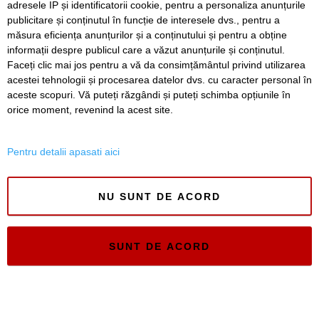
adresele IP și identificatorii cookie, pentru a personaliza anunțurile
publicitare și conținutul în funcție de interesele dvs., pentru a
Înapoi
Înainte
măsura eficiența anunțurilor și a conținutului și pentru a obține
informații despre publicul care a văzut anunțurile și conținutul.
Faceți clic mai jos pentru a vă da consimțământul privind utilizarea
acestei tehnologii și procesarea datelor dvs. cu caracter personal în
SERVICII
Redactia
Folosinta Cookie-urilor
aceste scopuri. Vă puteți răzgândi și puteți schimba opțiunile în
Termeni si conditii de utilizare
orice moment, revenind la acest site.
Politica de confidentialitate
Regulament postare și moderare comentarii
Pentru detalii apasati aici
NU SUNT DE ACORD
Timiș Online
SUNT DE ACORD
ISSN 3008-2323
ISSN-L 3008-2323