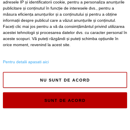
adresele IP și identificatorii cookie, pentru a personaliza anunțurile
publicitare și conținutul în funcție de interesele dvs., pentru a
Înapoi
Înainte
măsura eficiența anunțurilor și a conținutului și pentru a obține
informații despre publicul care a văzut anunțurile și conținutul.
Faceți clic mai jos pentru a vă da consimțământul privind utilizarea
acestei tehnologii și procesarea datelor dvs. cu caracter personal în
SERVICII
Redactia
Folosinta Cookie-urilor
aceste scopuri. Vă puteți răzgândi și puteți schimba opțiunile în
Termeni si conditii de utilizare
orice moment, revenind la acest site.
Politica de confidentialitate
Regulament postare și moderare comentarii
Pentru detalii apasati aici
NU SUNT DE ACORD
Timiș Online
SUNT DE ACORD
ISSN 3008-2323
ISSN-L 3008-2323