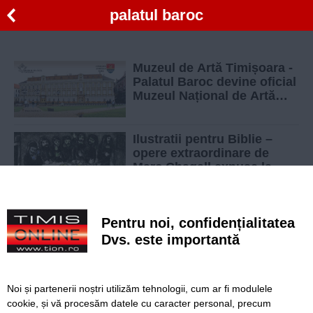
palatul baroc
Muzeul de Artă Timișoara -
Palatul Baroc devine oficial
Muzeul Național de Artă
Timișoara
Ilustratii pentru Biblie –
opere extraordinare de
Marc Chagall expuse la
Timisoara
Arta da, cladire ba! Muzeul de Arta, tot mai
Pentru noi, confidențialitatea
dezvoltat, dar renovarea cladirii inca nu e
terminata
Dvs. este importantă
Rembrandt, Salvador Dali si Chagall la Muzeul
de Arta Timisoara
Noi și partenerii noștri utilizăm tehnologii, cum ar fi modulele
cookie, și vă procesăm datele cu caracter personal, precum
Expozitie Rembrandt la Timisoara!