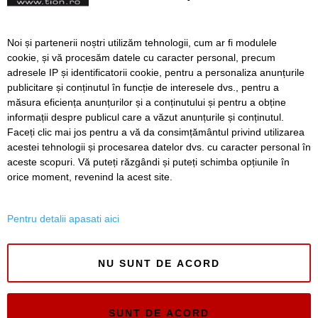
de Artă va avea și iluminat
festiv
Începe renovarea fațadelor
Noi și partenerii noștri utilizăm tehnologii, cum ar fi modulele
și curților interioare ale
cookie, și vă procesăm datele cu caracter personal, precum
Palatului Baroc. O firmă din
adresele IP și identificatorii cookie, pentru a personaliza anunțurile
Timișoara a câștigat
publicitare și conținutul în funcție de interesele dvs., pentru a
licitația
măsura eficiența anunțurilor și a conținutului și pentru a obține
Înapoi
Înainte
informații despre publicul care a văzut anunțurile și conținutul.
Faceți clic mai jos pentru a vă da consimțământul privind utilizarea
acestei tehnologii și procesarea datelor dvs. cu caracter personal în
aceste scopuri. Vă puteți răzgândi și puteți schimba opțiunile în
SERVICII
Redactia
Folosinta Cookie-urilor
orice moment, revenind la acest site.
Termeni si conditii de utilizare
Politica de confidentialitate
Pentru detalii apasati aici
Regulament postare și moderare comentarii
NU SUNT DE ACORD
SUNT DE ACORD