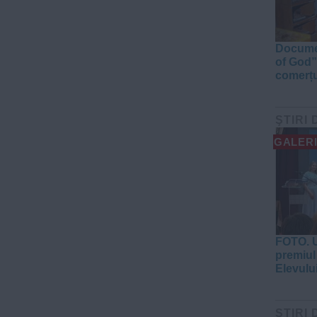
Documen
of God”
comerțu
ŞTIRI 
GALERI
FOTO. U
premiul 
Elevulu
ŞTIRI 