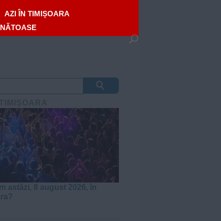
AZI ÎN TIMIȘOARA
ĂNĂTOASE
 TIMIȘOARA
m astăzi, 8 august 2026, în
ara?