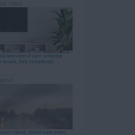
DIN TIMIȘ
tă televizorul care schimbă
e acasă, fără complicații
MENT
paci căzuți, dintre care patru