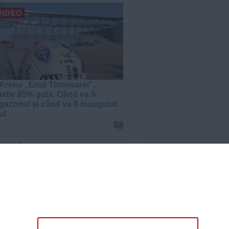
VIDEO
Arena „Eroii Timișoarei”,
ativ 85% gata. Când va fi
gazonul și când va fi inaugurat
ul
7
MENT