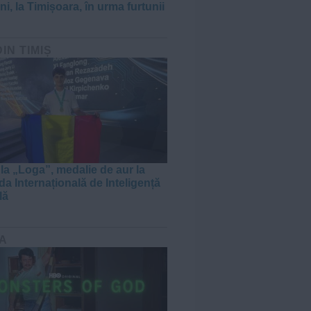
i, la Timișoara, în urma furtunii
DIN TIMIȘ
 la „Loga”, medalie de aur la
da Internațională de Inteligență
lă
A