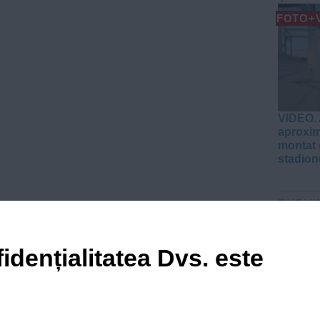
FOTO+
VIDEO. 
aproxim
montat 
stadion
EVENI
VIDEO
idențialitatea Dvs. este