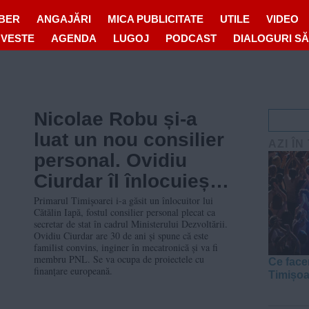
IBER
ANGAJĂRI
MICA PUBLICITATE
UTILE
VIDEO
OVESTE
AGENDA
LUGOJ
PODCAST
DIALOGURI S
Nicolae Robu și-a
luat un nou consilier
AZI ÎN
personal. Ovidiu
Ciurdar îl înlocuiește
pe Cătălin Iapă
Primarul Timișoarei i-a găsit un înlocuitor lui
Cătălin Iapă, fostul consilier personal plecat ca
secretar de stat în cadrul Ministerului Dezvoltării.
Ovidiu Ciurdar are 30 de ani și spune că este
familist convins, inginer în mecatronică și va fi
membru PNL. Se va ocupa de proiectele cu
Ce face
finanțare europeană.
Timișo