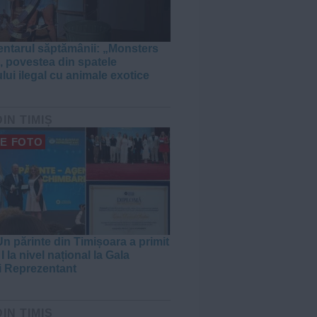
tarul săptămânii: „Monsters
, povestea din spatele
lui ilegal cu animale exotice
DIN TIMIȘ
E FOTO
n părinte din Timișoara a primit
I la nivel național la Gala
i Reprezentant
DIN TIMIȘ