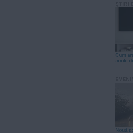
ŞTIRI 
Cum ara
serile d
EVENI
Nouă co