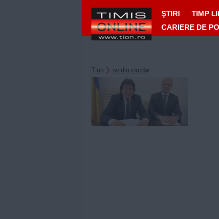
ŞTIRI
TIMP L
CARIERE DE P
Tion
ovidiu ciurdar