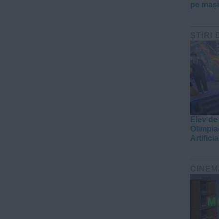
pe mașin
ŞTIRI 
Elev de
Olimpia
Artificia
CINEM