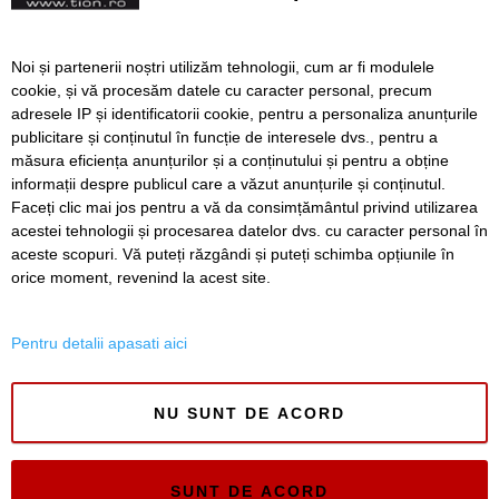
unul caritabil
PROGRAM. Fikl: păuni albi,
Noi și partenerii noștri utilizăm tehnologii, cum ar fi modulele
muzică și antropologie
cookie, și vă procesăm datele cu caracter personal, precum
teatrală la Socolari
adresele IP și identificatorii cookie, pentru a personaliza anunțurile
publicitare și conținutul în funcție de interesele dvs., pentru a
măsura eficiența anunțurilor și a conținutului și pentru a obține
Înapoi
Înainte
informații despre publicul care a văzut anunțurile și conținutul.
Faceți clic mai jos pentru a vă da consimțământul privind utilizarea
acestei tehnologii și procesarea datelor dvs. cu caracter personal în
aceste scopuri. Vă puteți răzgândi și puteți schimba opțiunile în
SERVICII
Redactia
Folosinta Cookie-urilor
orice moment, revenind la acest site.
Termeni si conditii de utilizare
Politica de confidentialitate
Pentru detalii apasati aici
Regulament postare și moderare comentarii
NU SUNT DE ACORD
SUNT DE ACORD