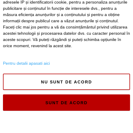
adresele IP și identificatorii cookie, pentru a personaliza anunțurile
publicitare și conținutul în funcție de interesele dvs., pentru a
SERVICII
Redactia
Folosinta Cookie-urilor
măsura eficiența anunțurilor și a conținutului și pentru a obține
Termeni si conditii de utilizare
informații despre publicul care a văzut anunțurile și conținutul.
Faceți clic mai jos pentru a vă da consimțământul privind utilizarea
Politica de confidentialitate
acestei tehnologii și procesarea datelor dvs. cu caracter personal în
Regulament postare și moderare comentarii
aceste scopuri. Vă puteți răzgândi și puteți schimba opțiunile în
orice moment, revenind la acest site.
Pentru detalii apasati aici
Timiș Online
NU SUNT DE ACORD
ISSN 3008-2323
ISSN-L 3008-2323
SUNT DE ACORD