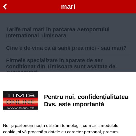
mari
Tarife mai mari in parcarea Aeroportului
International Timisoara
Cine e de vina ca ai sanii prea mici - sau mari?
Firmele specializate in aparate de aer
conditionat din Timisoara sunt asaltate de
cumparatori
Tarife unice, mai mari, la apa si canalizare, in
Timis
Pentru noi, confidențialitatea
Se pregateste scumpirea tarifelor la taxi in
Dvs. este importantă
Timisoara
Înapoi
Înainte
Noi și partenerii noștri utilizăm tehnologii, cum ar fi modulele
cookie, și vă procesăm datele cu caracter personal, precum