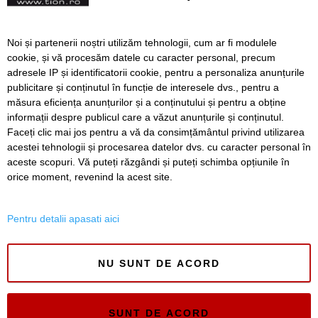
PNRR pentru Institutul
Oncologic
Craina: E nevoie urgentă de
Noi și partenerii noștri utilizăm tehnologii, cum ar fi modulele
construcția unui spital
cookie, și vă procesăm datele cu caracter personal, precum
municipal modern
adresele IP și identificatorii cookie, pentru a personaliza anunțurile
publicitare și conținutul în funcție de interesele dvs., pentru a
măsura eficiența anunțurilor și a conținutului și pentru a obține
Înapoi
Înainte
informații despre publicul care a văzut anunțurile și conținutul.
Faceți clic mai jos pentru a vă da consimțământul privind utilizarea
acestei tehnologii și procesarea datelor dvs. cu caracter personal în
aceste scopuri. Vă puteți răzgândi și puteți schimba opțiunile în
SERVICII
Redactia
Folosinta Cookie-urilor
orice moment, revenind la acest site.
Termeni si conditii de utilizare
Politica de confidentialitate
Pentru detalii apasati aici
Regulament postare și moderare comentarii
NU SUNT DE ACORD
SUNT DE ACORD