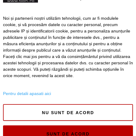
UPDATE. Incendiu de
Noi și partenerii noștri utilizăm tehnologii, cum ar fi modulele
proporții la un atelier de
cookie, și vă procesăm datele cu caracter personal, precum
mobilă din Timișoara
adresele IP și identificatorii cookie, pentru a personaliza anunțurile
publicitare și conținutul în funcție de interesele dvs., pentru a
măsura eficiența anunțurilor și a conținutului și pentru a obține
Înapoi
Înainte
informații despre publicul care a văzut anunțurile și conținutul.
Faceți clic mai jos pentru a vă da consimțământul privind utilizarea
acestei tehnologii și procesarea datelor dvs. cu caracter personal în
aceste scopuri. Vă puteți răzgândi și puteți schimba opțiunile în
SERVICII
Redactia
Folosinta Cookie-urilor
orice moment, revenind la acest site.
Termeni si conditii de utilizare
Politica de confidentialitate
Pentru detalii apasati aici
Regulament postare și moderare comentarii
NU SUNT DE ACORD
SUNT DE ACORD