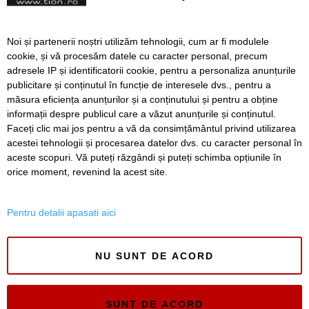
PROGRAM. Slujbe şi
Noi și partenerii noștri utilizăm tehnologii, cum ar fi modulele
procesiuni religioase la
cookie, și vă procesăm datele cu caracter personal, precum
Hramul Catedralei
adresele IP și identificatorii cookie, pentru a personaliza anunțurile
Mitropolitane din Timișoara
publicitare și conținutul în funcție de interesele dvs., pentru a
măsura eficiența anunțurilor și a conținutului și pentru a obține
Înapoi
Înainte
informații despre publicul care a văzut anunțurile și conținutul.
Faceți clic mai jos pentru a vă da consimțământul privind utilizarea
acestei tehnologii și procesarea datelor dvs. cu caracter personal în
aceste scopuri. Vă puteți răzgândi și puteți schimba opțiunile în
SERVICII
Redactia
Folosinta Cookie-urilor
orice moment, revenind la acest site.
Termeni si conditii de utilizare
Politica de confidentialitate
Pentru detalii apasati aici
Regulament postare și moderare comentarii
NU SUNT DE ACORD
SUNT DE ACORD