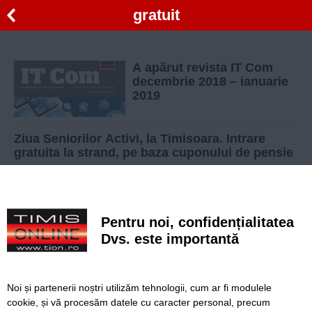
gratuit
A apărut revista IT Com
decembrie 2018 – ianuarie
2019
Ziua Seniorilor Activi, la Timisoara. Intrare
gratuita la strand, pe baza cuponului de pensie
Saptamana Sanatatii Prostatei la Timisoara:
barbatii de peste 50 de ani sunt invitati la
control
Pentru noi, confidențialitatea
Zeci de biciclete gratuite pentru studentii
Dvs. este importantă
timisoreni, in cadrul unui proiect de bike-
sharing
Noi și partenerii noștri utilizăm tehnologii, cum ar fi modulele
Noi cursuri gratuite de perfectionare pentru
cookie, și vă procesăm datele cu caracter personal, precum
persoanele din mediul rural