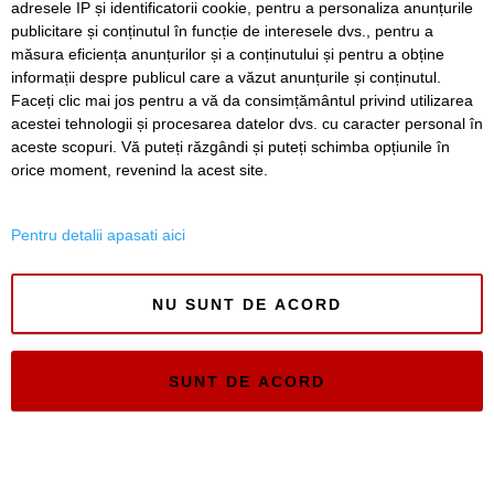
adresele IP și identificatorii cookie, pentru a personaliza anunțurile
Înapoi
Înainte
publicitare și conținutul în funcție de interesele dvs., pentru a
măsura eficiența anunțurilor și a conținutului și pentru a obține
informații despre publicul care a văzut anunțurile și conținutul.
Faceți clic mai jos pentru a vă da consimțământul privind utilizarea
acestei tehnologii și procesarea datelor dvs. cu caracter personal în
SERVICII
Redactia
Folosinta Cookie-urilor
aceste scopuri. Vă puteți răzgândi și puteți schimba opțiunile în
Termeni si conditii de utilizare
orice moment, revenind la acest site.
Politica de confidentialitate
Regulament postare și moderare comentarii
Pentru detalii apasati aici
NU SUNT DE ACORD
Timiș Online
SUNT DE ACORD
ISSN 3008-2323
ISSN-L 3008-2323