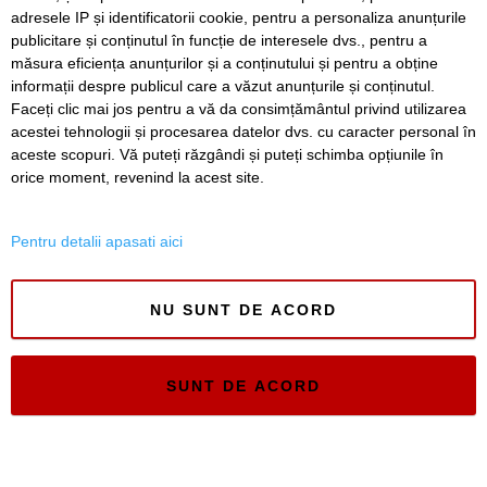
Olimpia Cluj a cunoscut gustul esecul pe arena
adresele IP și identificatorii cookie, pentru a personaliza anunțurile
CFR
publicitare și conținutul în funcție de interesele dvs., pentru a
măsura eficiența anunțurilor și a conținutului și pentru a obține
Înapoi
Înainte
informații despre publicul care a văzut anunțurile și conținutul.
Faceți clic mai jos pentru a vă da consimțământul privind utilizarea
acestei tehnologii și procesarea datelor dvs. cu caracter personal în
aceste scopuri. Vă puteți răzgândi și puteți schimba opțiunile în
SERVICII
Redactia
Folosinta Cookie-urilor
orice moment, revenind la acest site.
Termeni si conditii de utilizare
Politica de confidentialitate
Pentru detalii apasati aici
Regulament postare și moderare comentarii
NU SUNT DE ACORD
SUNT DE ACORD
Timiș Online
ISSN 3008-2323
ISSN-L 3008-2323