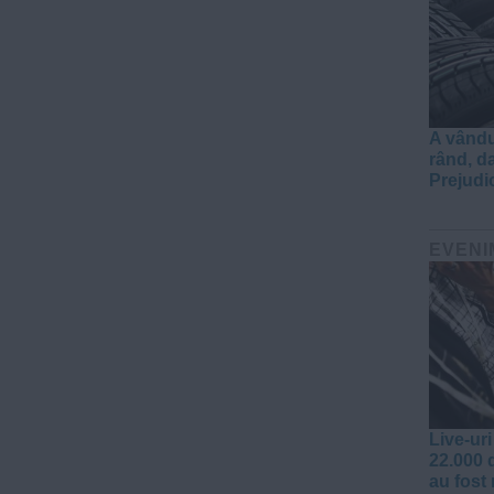
A vându
rând, da
Prejudi
EVENI
Live-ur
22.000 
au fost 