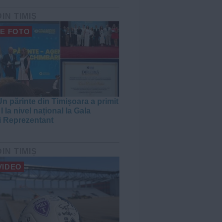
DIN TIMIȘ
E FOTO
n părinte din Timișoara a primit
I la nivel național la Gala
i Reprezentant
DIN TIMIȘ
VIDEO