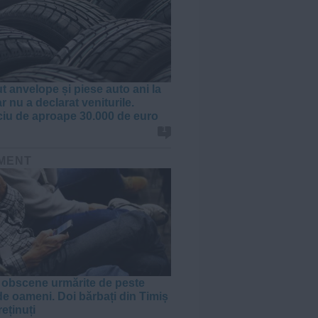
t anvelope și piese auto ani la
r nu a declarat veniturile.
ciu de aproape 30.000 de euro
1
MENT
i obscene urmărite de peste
de oameni. Doi bărbați din Timiș
reținuți