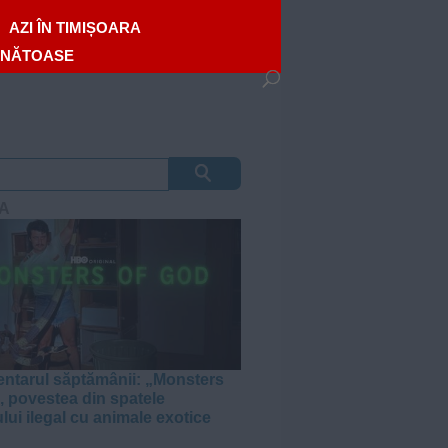
AZI ÎN TIMIȘOARA
ĂNĂTOASE
A
tarul săptămânii: „Monsters
, povestea din spatele
lui ilegal cu animale exotice