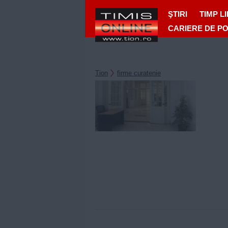
ŞTIRI
TIMP L
CARIERE DE P
Tion
firme curatenie