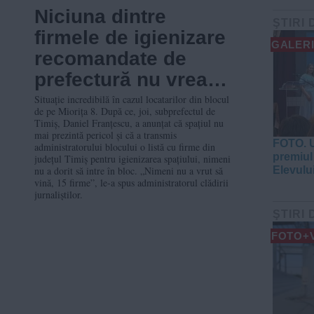
Niciuna dintre
ŞTIRI 
firmele de igienizare
GALERI
recomandate de
prefectură nu vrea
să intre în blocul de
Situație incredibilă în cazul locatarilor din blocul
de pe Miorița 8. După ce, joi, subprefectul de
pe Miorița 8. Situația
Timiș, Daniel Franțescu, a anunțat că spațiul nu
mai prezintă pericol și că a transmis
locatarilor, incertă!
FOTO. U
administratorului blocului o listă cu firme din
premiul 
județul Timiș pentru igienizarea spațiului, nimeni
nu a dorit să intre în bloc. „Nimeni nu a vrut să
Elevulu
vină, 15 firme”, le-a spus administratorul clădirii
jurnaliștilor.
ŞTIRI 
FOTO+