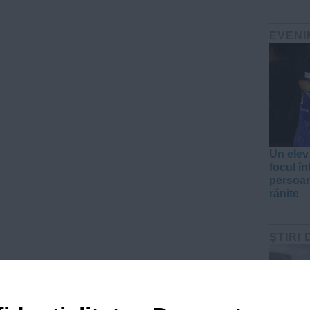
EVENI
Un elev 
focul în
persoan
rănite
ŞTIRI 