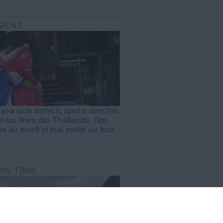
MENT
și-a ucis bunicii, apoi a deschis
tr-un liceu din Thailanda. Opt
e au murit și mai multe au fost
DIN TIMIȘ