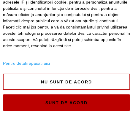
adresele IP și identificatorii cookie, pentru a personaliza anunțurile
publicitare și conținutul în funcție de interesele dvs., pentru a
Timiș Online
măsura eficiența anunțurilor și a conținutului și pentru a obține
ISSN 3008-2323
informații despre publicul care a văzut anunțurile și conținutul.
ISSN-L 3008-2323
Faceți clic mai jos pentru a vă da consimțământul privind utilizarea
acestei tehnologii și procesarea datelor dvs. cu caracter personal în
aceste scopuri. Vă puteți răzgândi și puteți schimba opțiunile în
orice moment, revenind la acest site.
Pentru detalii apasati aici
NU SUNT DE ACORD
SUNT DE ACORD