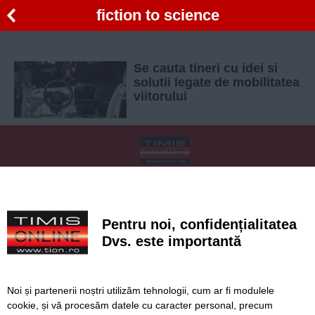
fiction to science
Se cauta tineri cu idei si
solutii legate de mobilitatea
viitorului
SERVICII
Redactia
Folosinta Cookie-urilor
Termeni si conditii de utilizare
Politica de confidentialitate
Pentru noi, confidențialitatea
Regulament postare și moderare comentarii
Dvs. este importantă
Noi și partenerii noștri utilizăm tehnologii, cum ar fi modulele
cookie, și vă procesăm datele cu caracter personal, precum