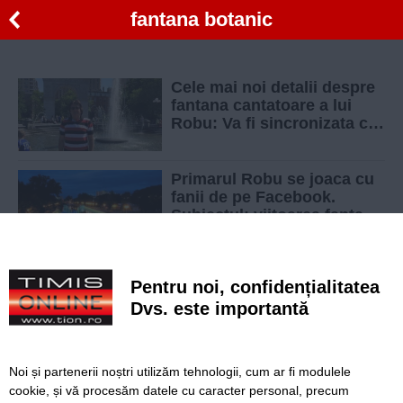
fantana botanic
Cele mai noi detalii despre
fantana cantatoare a lui
Robu: Va fi sincronizata cu
concerte live
Primarul Robu se joaca cu
fanii de pe Facebook.
Subiectul: viitoarea fantana
muzicala din Parcul
Botanic
Petitie online impotriva
Pentru noi, confidențialitatea
fantanii lui Robu din Parcul
Botanic
Dvs. este importantă
Noi și partenerii noștri utilizăm tehnologii, cum ar fi modulele
cookie, și vă procesăm datele cu caracter personal, precum