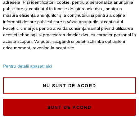
adresele IP și identificatorii cookie, pentru a personaliza anunțurile
SERVICII
Redactia
Folosinta Cookie-urilor
publicitare și conținutul în funcție de interesele dvs., pentru a
Termeni si conditii de utilizare
măsura eficiența anunțurilor și a conținutului și pentru a obține
Politica de confidentialitate
informații despre publicul care a văzut anunțurile și conținutul.
Regulament postare și moderare comentarii
Faceți clic mai jos pentru a vă da consimțământul privind utilizarea
acestei tehnologii și procesarea datelor dvs. cu caracter personal în
aceste scopuri. Vă puteți răzgândi și puteți schimba opțiunile în
orice moment, revenind la acest site.
Pentru detalii apasati aici
Timiș Online
ISSN 3008-2323
NU SUNT DE ACORD
ISSN-L 3008-2323
SUNT DE ACORD