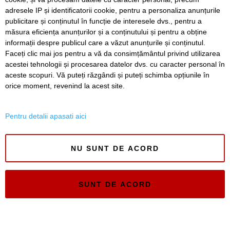
Doua rase de caini din Romania au fost
adresele IP și identificatorii cookie, pentru a personaliza anunțurile
omologate si recunoscute oficial la Timisoara
publicitare și conținutul în funcție de interesele dvs., pentru a
măsura eficiența anunțurilor și a conținutului și pentru a obține
Înapoi
Înainte
informații despre publicul care a văzut anunțurile și conținutul.
Faceți clic mai jos pentru a vă da consimțământul privind utilizarea
acestei tehnologii și procesarea datelor dvs. cu caracter personal în
aceste scopuri. Vă puteți răzgândi și puteți schimba opțiunile în
SERVICII
Redactia
Folosinta Cookie-urilor
orice moment, revenind la acest site.
Termeni si conditii de utilizare
Politica de confidentialitate
Pentru detalii apasati aici
Regulament postare și moderare comentarii
NU SUNT DE ACORD
SUNT DE ACORD
Timiș Online
ISSN 3008-2323
ISSN-L 3008-2323