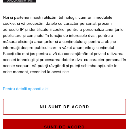
și incendii auto
Zeci de table interactive,
Noi și partenerii noștri utilizăm tehnologii, cum ar fi modulele
calculatoare și alte dotări
cookie, și vă procesăm datele cu caracter personal, precum
pentru elevii care învață la
adresele IP și identificatorii cookie, pentru a personaliza anunțurile
Colegiul Ungureanu din
publicitare și conținutul în funcție de interesele dvs., pentru a
Timișoara
măsura eficiența anunțurilor și a conținutului și pentru a obține
Înapoi
Înainte
informații despre publicul care a văzut anunțurile și conținutul.
Faceți clic mai jos pentru a vă da consimțământul privind utilizarea
acestei tehnologii și procesarea datelor dvs. cu caracter personal în
aceste scopuri. Vă puteți răzgândi și puteți schimba opțiunile în
SERVICII
Redactia
Folosinta Cookie-urilor
orice moment, revenind la acest site.
Termeni si conditii de utilizare
Politica de confidentialitate
Pentru detalii apasati aici
Regulament postare și moderare comentarii
NU SUNT DE ACORD
SUNT DE ACORD