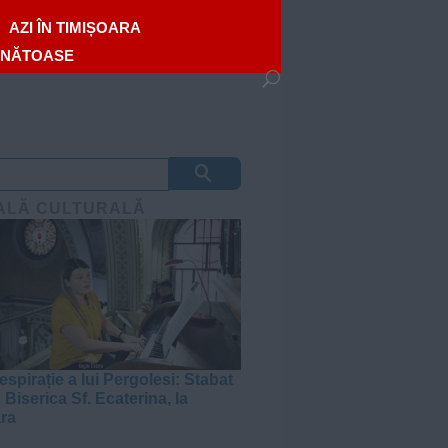
AZI ÎN TIMIȘOARA
ĂNĂTOASE
ALĂ CULTURALĂ
espirație a lui Pergolesi: Stabat
 Biserica Sf. Ecaterina, la
ra