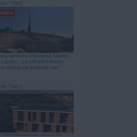
DIN TIMIȘ
VIDEO
ză șantierul Pasajului Slavici–
 Lațcău: „La sfârșitul anului
om circula pe podurile noi”
DIN TIMIȘ