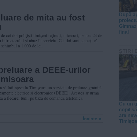
După ap
e luare de mita au fost
proiect
u
Gimnazi
final
de cei doi polițiști timișeni reținuți, miercuri, pentru 24 de
 infractorului și abuz în serviciu. Cei doi sunt acuzați că
n schimbul a 1.000 de lei.
ŞTIRI 
 preluare a DEEE-urilor
Timisoara
să înfiinţeze la Timişoara un serviciu de preluare gratuită
ipamente electrice şi electronice (DEEE). Acestea ar urma
ătă a fiecărei luni, pe bază de comandă telefonică.
Cu un g
copil să
are nev
Înainte
Timișoa