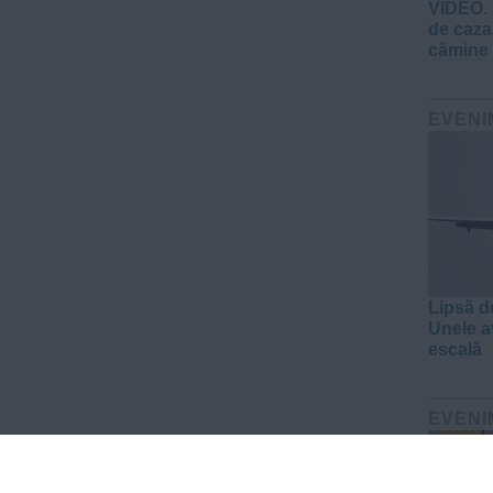
VIDEO. 
de caza
cămine 
EVENI
Lipsă d
Unele a
escală
EVENI