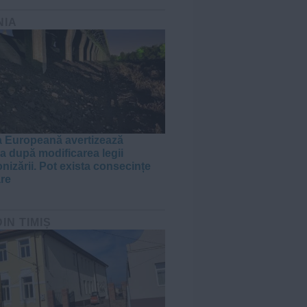
NIA
 Europeană avertizează
 după modificarea legii
nizării. Pot exista consecințe
are
DIN TIMIȘ