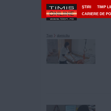
ŞTIRI
TIMP L
CARIERE DE P
Tion
domiciliu