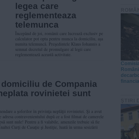
legea care
ROMÂ
reglementeaza
telemunca
Începând de joi, românii care lucrează exclusiv pe
calculator pot opta pentru munca la domiciliu, așa
numita telemuncă. Președintele Klaus Iohannis a
semnat decretul de promulgare al legii care
reglementează această activitate.
Comisia
România
decarbo
financi
a domiciliu de Compania
eplata rovinietei sunt
ŞTIRI 
endare a şoferilor în privinţa neplăţii rovinietei. Şi a avut
e adresa contravenientului după ce a fost filmat de camerele
ă sunt nule! Pentru a fi valabile, amenzile trebuie să fie
altei Curţi de Casaţie şi Justiţie, luată în urma sesizării