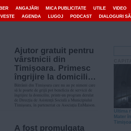
IBER
ANGAJĂRI
MICA PUBLICITATE
UTILE
VIDEO
OVESTE
AGENDA
LUGOJ
PODCAST
DIALOGURI S
Ajutor gratuit pentru
vârstnicii din
CAPIT
Timișoara. Primesc
îngrijire la domiciliu
cei fără sprijin
Bătrânii din Timișoara care nu au pe nimeni care
să le poarte de grijă pot beneficia de servicii de
îngrijire la domiciliu, printr-un program derulat
de Direcția de Asistență Socială a Municipiului
Timișoara, în parteneriat cu Asociația EnMaison.
Ultima r
Mater în
Timișoa
A fost promulgata