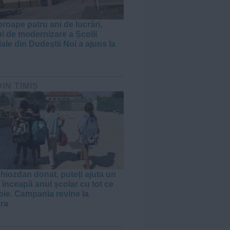
roape patru ani de lucrări,
ul de modernizare a Școlii
ale din Dudeștii Noi a ajuns la
DIN TIMIȘ
hiozdan donat, puteți ajuta un
 înceapă anul școlar cu tot ce
oie. Campania revine la
ra