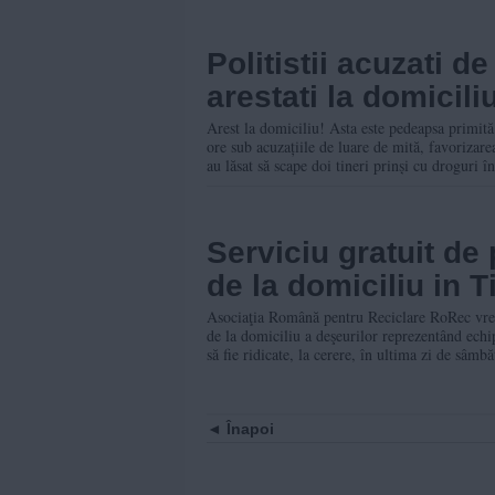
Politistii acuzati d
arestati la domicili
Arest la domiciliu! Asta este pedeapsa primită 
ore sub acuzațiile de luare de mită, favorizarea
au lăsat să scape doi tineri prinși cu droguri î
Serviciu gratuit de
de la domiciliu in 
Asociaţia Română pentru Reciclare RoRec vrea 
de la domiciliu a deşeurilor reprezentând ech
să fie ridicate, la cerere, în ultima zi de sâmb
Înapoi