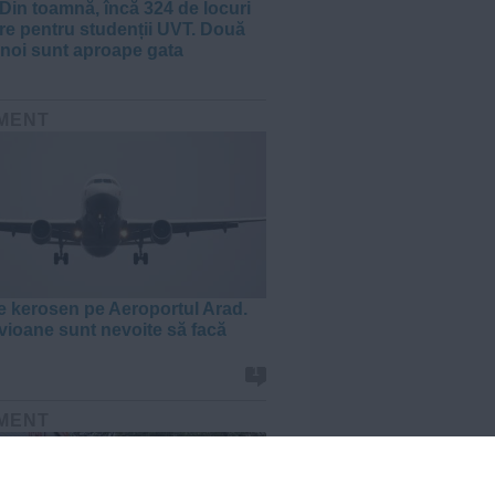
Din toamnă, încă 324 de locuri
re pentru studenții UVT. Două
noi sunt aproape gata
MENT
e kerosen pe Aeroportul Arad.
vioane sunt nevoite să facă
1
MENT