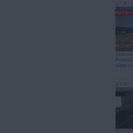
ŞTIRI 
FOTO+
Avansea
Polonă.
viitor v
ŞTIRI 