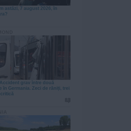
m astăzi, 7 august 2026, în
ara?
MOND
Accident grav între două
 în Germania. Zeci de răniți, trei
 critică
1
NIA