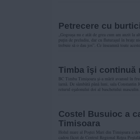
Petrecere cu burtici
„Gogoașa nu e atât de grea cum am auzit la alte mămici. Mai am câț
puțin de preludiu, dar cu fluturașul în brațe 
trebuie să o dau jos”. Ce înseamnă toate acest
Timba îşi continuă 
BC Timba Timişoara şi-a mărit avansul în frunt
iarnă. De sâmbătă până luni, sala Constantin J
returul eşalonului doi al baschetului masculin.
Costel Busuioc a c
Timisoara
Holul mare al Poştei Mari din Timişoara a deve
cadou făcut de Centrul Regional Reţea Poştală