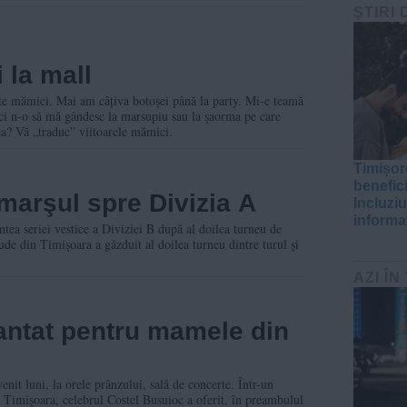
ŞTIRI 
 la mall
iva botoșei până la party. Mi-e teamă
nici n-o să mă gândesc la marsupiu sau la șaorma pe care
ea? Vă „traduc” viitoarele mămici.
Timișore
benefic
marşul spre Divizia A
Incluziu
informaț
ea seriei vestice a Diviziei B după al doilea turneu de
ude din Timişoara a găzduit al doilea turneu dintre turul şi
AZI ÎN
antat pentru mamele din
nit luni, la orele prânzului, sală de concerte. Într-un
 Timişoara, celebrul Costel Busuioc a oferit, în preambulul