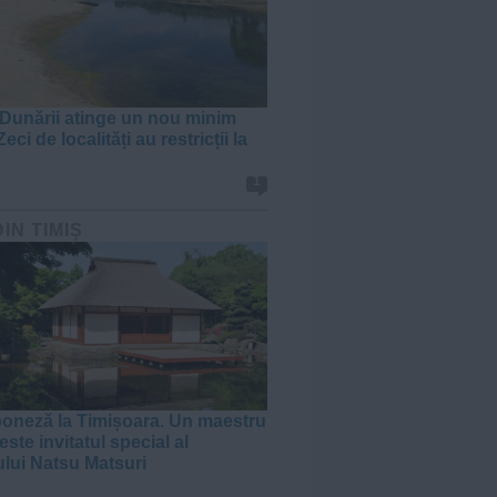
 Dunării atinge un nou minim
Zeci de localități au restricții la
1
DIN TIMIȘ
poneză la Timișoara. Un maestru
ste invitatul special al
ului Natsu Matsuri