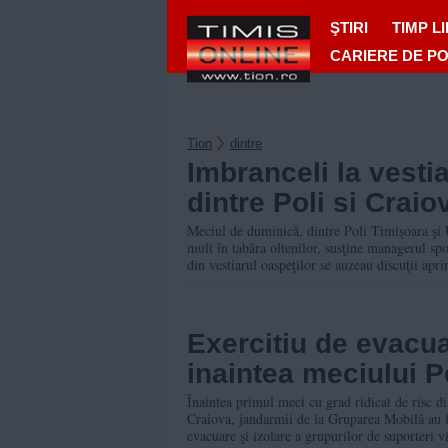
ŞTIRI
TIMP L
CARIERE DE P
Tion
dintre
Imbranceli la vesti
dintre Poli si Craio
Meciul de duminică, dintre Poli Timişoara şi U
mult în tabăra oltenilor, susţine managerul spo
din vestiarul oaspeţilor se auzeau discuţii aprin
Exercitiu de evacua
inaintea meciului P
Înaintea primul meci cu grad ridicat de risc di
Craiova, jandarmii de la Gruparea Mobilă au fă
evacuare şi izolare a grupurilor de suporteri vi