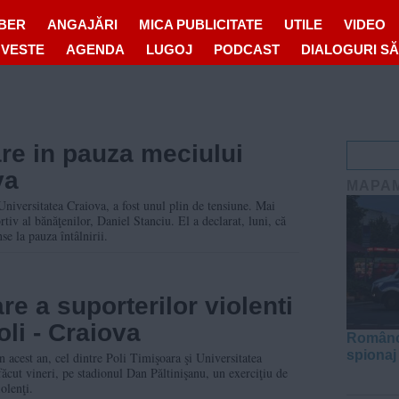
IBER
ANGAJĂRI
MICA PUBLICITATE
UTILE
VIDEO
OVESTE
AGENDA
LUGOJ
PODCAST
DIALOGURI S
are in pauza meciului
va
MAPA
niversitatea Craiova, a fost unul plin de tensiune. Mai
rtiv al bănăţenilor, Daniel Stanciu. El a declarat, luni, că
se la pauza întâlnirii.
re a suporterilor violenti
oli - Craiova
Româncă
spionaj
n acest an, cel dintre Poli Timişoara şi Universitatea
cut vineri, pe stadionul Dan Păltinişanu, un exerciţiu de
olenţi.