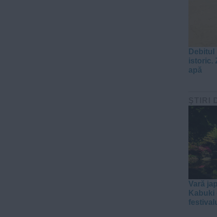
Debitul
istoric. 
apă
ŞTIRI 
Vară ja
Kabuki e
festival