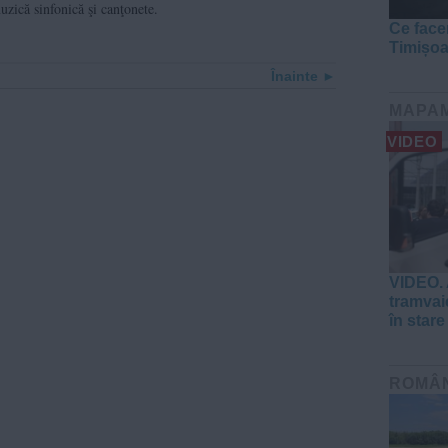
uzică sinfonică şi canţonete.
Ce face
Timișo
Înainte
MAPA
VIDEO
VIDEO. 
tramvaie
în stare
ROMÂ