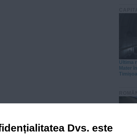
CAPIT
Ultima r
Mater în
Timișoa
ROMÂ
idențialitatea Dvs. este