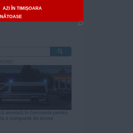
AZI ÎN TIMIȘOARA
ĂNĂTOASE
MOND
 arestată în Germania pentru
 la o companie de drone