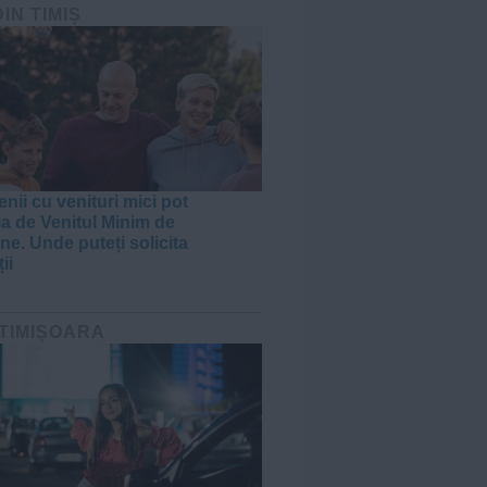
DIN TIMIȘ
nii cu venituri mici pot
ia de Venitul Minim de
ne. Unde puteți solicita
ii
 TIMIȘOARA