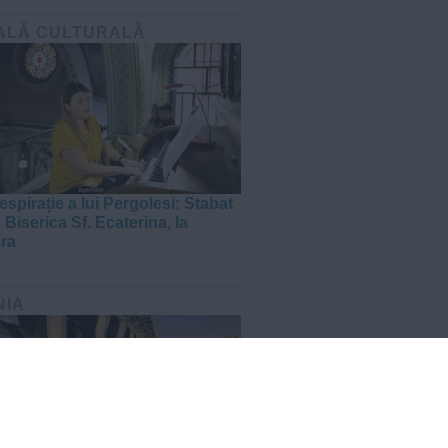
ALĂ CULTURALĂ
espirație a lui Pergolesi: Stabat
 Biserica Sf. Ecaterina, la
ra
NIA