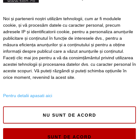
profesionale
Pentru Cupio, România e
Noi și partenerii noștri utilizăm tehnologii, cum ar fi modulele
ACASĂ. Brandul timișorean
cookie, și vă procesăm datele cu caracter personal, precum
susține Spitalul de Boli
adresele IP și identificatorii cookie, pentru a personaliza anunțurile
Infecțioase „Victor Babeș”
publicitare și conținutul în funcție de interesele dvs., pentru a
măsura eficiența anunțurilor și a conținutului și pentru a obține
Înapoi
Înainte
informații despre publicul care a văzut anunțurile și conținutul.
Faceți clic mai jos pentru a vă da consimțământul privind utilizarea
acestei tehnologii și procesarea datelor dvs. cu caracter personal în
aceste scopuri. Vă puteți răzgândi și puteți schimba opțiunile în
SERVICII
Redactia
Folosinta Cookie-urilor
orice moment, revenind la acest site.
Termeni si conditii de utilizare
Politica de confidentialitate
Pentru detalii apasati aici
Regulament postare și moderare comentarii
NU SUNT DE ACORD
SUNT DE ACORD