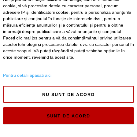
cookie, și vă procesăm datele cu caracter personal, precum
Show-ul pirotehnic al celor de la ASU
adresele IP și identificatorii cookie, pentru a personaliza anunțurile
Politehnica a ajuns in presa britanica
publicitare și conținutul în funcție de interesele dvs., pentru a
măsura eficiența anunțurilor și a conținutului și pentru a obține
Înapoi
Înainte
informații despre publicul care a văzut anunțurile și conținutul.
Faceți clic mai jos pentru a vă da consimțământul privind utilizarea
acestei tehnologii și procesarea datelor dvs. cu caracter personal în
aceste scopuri. Vă puteți răzgândi și puteți schimba opțiunile în
SERVICII
Redactia
Folosinta Cookie-urilor
orice moment, revenind la acest site.
Termeni si conditii de utilizare
Politica de confidentialitate
Pentru detalii apasati aici
Regulament postare și moderare comentarii
NU SUNT DE ACORD
SUNT DE ACORD
Timiș Online
ISSN 3008-2323